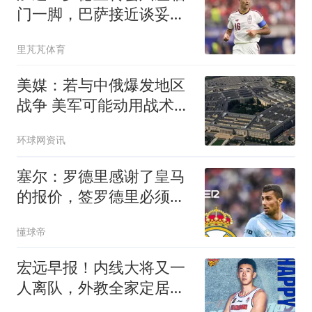
门一脚，巴萨接近谈妥正
式签下“新指挥”
里芃芃体育
美媒：若与中俄爆发地区
战争 美军可能动用战术核
武器
环球网资讯
塞尔：罗德里感谢了皇马
的报价，签罗德里必须先
和曼城达成协议
懂球帝
宏远早报！内线大将又一
人离队，外教全家定居东
莞，3人续约！