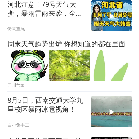
河北注意！79号天气大
变，暴雨雷雨来袭，全省
老乡留心！
诗意鸢尾
周末天气趋势出炉 你想知道的都在里面
四川气象
8月5日，西南交通大学九
里校区暴雨冰雹视角！
白小兔手工