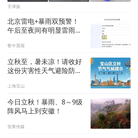
天津族
北京雷电+暴雨双预警！
午后至夜间有明显雷雨，
6区短时强降水
鲁中晨报
立秋至，暑未凉！请收好
这份灾害性天气避险防护
指南
上海宝山
今日立秋！暴雨、8～9级
阵风马上到安徽！
安青传媒