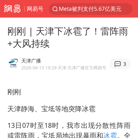
网易号
Meta被判支付5.67亿美元
台风白海豚逼近 暴雨大暴雨来袭
刚刚 | 天津下冰雹了！雷阵雨
OpenAI为免费用户升级GPT-5.6 Luna
+大风持续
47岁妈妈突然产女 26岁女儿：很震惊
中国稀土盘中涨停
天津广播
3
日本广岛民众举行游行反对政府行径
2026-06-13 19:29
·天津
·天津广播官方网易号
21楼高空抛物嫌疑人被拘留
刚刚
实探山东最热的“中国蔬菜之乡”
女子开一天一夜空调后二氧化碳中毒
天津静海、宝坻等地突降冰雹
台风白海豚最新路径研判来了
13日07时至18时，我市出现分散性阵雨
船舶避风项目停工 多地全力防台风
或雷阵雨，宝坻局地出现暴雨和
冰雹
。全