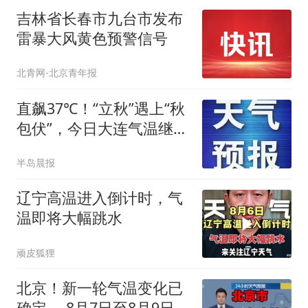
吉林省长春市九台市发布
雷暴大风黄色预警信号
北青网-北京青年报
直飙37℃！“立秋”遇上“秋
包伏”，今日大连气温继续
冲高
半岛晨报
辽宁高温进入倒计时，气
温即将大幅跳水
顽皮狐狸
北京！新一轮气温变化已
确定 ，8月7日至8月9日未