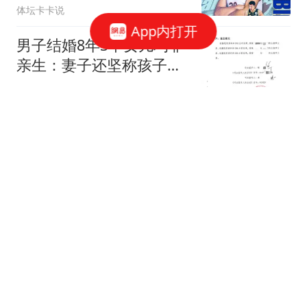
体坛卡卡说
App内打开
男子结婚8年3个女儿均非
亲生：妻子还坚称孩子是
我的
封面新闻
陈熠遭遇争议判罚，张本
美和东道主优势尽显，国
乒亚运会恐遭针对
懂球社
“买英国精子生3娃”的山东
女人，8年后现状曝光！
如今她后悔不？
哄动一时啊