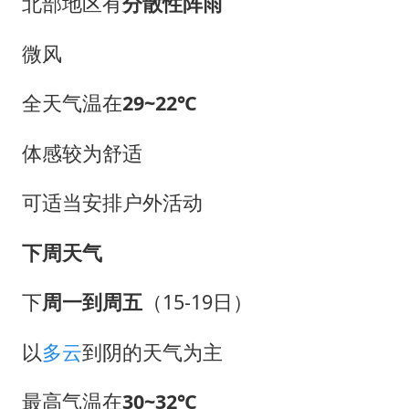
北部地区有
分散性阵雨
微风
全天气温在
29
~
22
℃
体感较为舒适
可适当安排户外活动
下周天气
下
周一到周五
（15-19日）
以
多云
到阴的天气为主
最高气温在
30~32℃