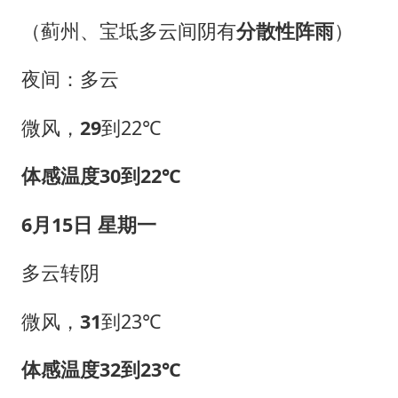
（蓟州、宝坻多云间阴有
分散性阵雨
）
夜间：多云
微风，
29
到22℃
体感温度30到22℃
6月15日 星期一
多云转阴
微风，
31
到23℃
体感温度32到23℃