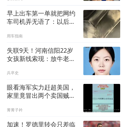
早上出车第一单就把网约
车司机弄无语了：以后不
敢接这样的了
用车指南
失联9天！河南信阳22岁
女孩新线索现：放牛老者
紫霞关遇见过？
兵卒史
眼看海军实力赶超美国，
家里竟冒出两个卖国贼！
身份个个都不简单
菁菁子衿
加速！罗德里转会只差临