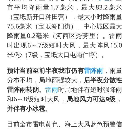
我国编制完成新版全月地质图
市平均降雨量1.7毫米，最大83.2毫米
男子结婚8年发现3个女儿均非亲生
（宝坻新开口种田营），最大小时降雨量
消费新图景｜多举措提升消费体验 释放夏日经济活力
75.6毫米（宝坻潮阳街）。中心城区最大
奋进开新局 实干挑大梁
降雨量0.2毫米（河西区秀芳里）。雷雨
时出现6～7级短时大风，最大阵风15.0
米/秒（7级，宝坻大口屯南仁垺）。
预计当前至前半夜我市仍有
雷阵雨
，雨量
分布不均，局地雨强较大，
后半夜分散性
雷阵雨转阴
。
雷雨
时局地伴有短时强降雨
和6～8级短时大风，
局地风力可达9级，
并伴有小冰雹
。
目前全市雷电黄色、海上大风蓝色预警信