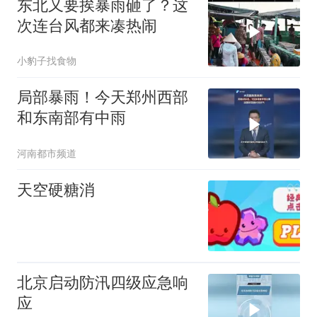
东北又要挨暴雨砸了？这
次连台风都来凑热闹
小豹子找食物
局部暴雨！今天郑州西部
和东南部有中雨
河南都市频道
天空硬糖消
北京启动防汛四级应急响
应