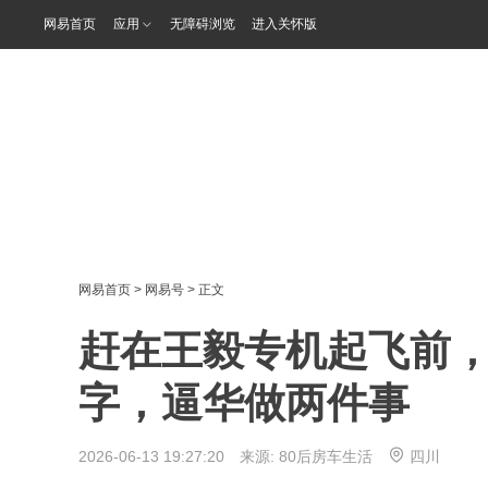
网易首页
应用
无障碍浏览
进入关怀版
网易首页
>
网易号
> 正文
赶在王毅专机起飞前，
字，逼华做两件事
2026-06-13 19:27:20 来源:
80后房车生活
四川