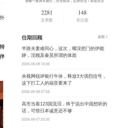
香椿一家房车旅行，分享快乐，记录生活！欢迎关注
2281
148
外
文章数
关注度
往期回顾
全部
特
半路夫妻难同心，这次，嘴没把门的伊能
静，没顾及秦昊所谓的体面
伴
2026-08-08 16:06
央视网锐评银行午休，释放3大强烈信号，
这下打工人的福音要来了
2026-08-08 07:26
高市当着123国流泪，终于说出中国想听的
话，可惜日本诚意还不够
2026-08-07 20:35