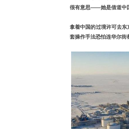
很有意思——她是借道中
拿着中国的过境许可去东
套操作手法恐怕连华尔街