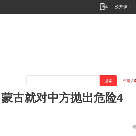
申请入
蒙古就对中方抛出危险4