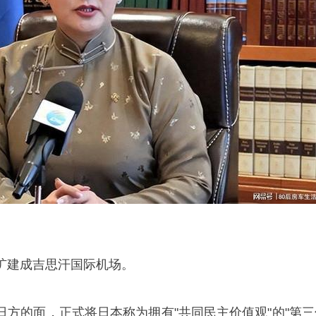
扩建
成吉思汗
国际机场。
日方的面，正式将日本称为拥有"共同民主价值观"的"第三