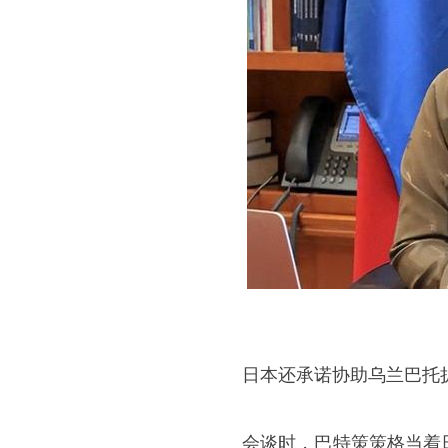
日本还承诺协助乌兰巴托
会谈时，巴特策策格当着