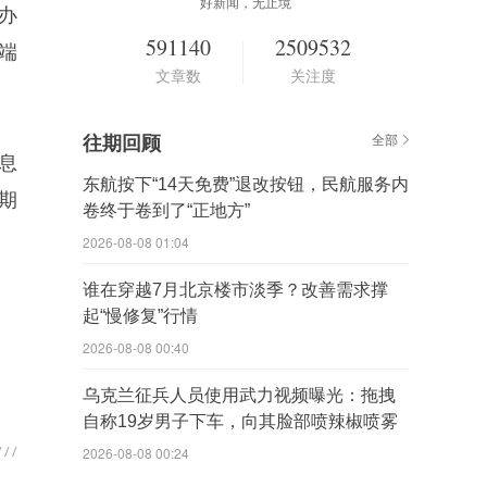
好新闻，无止境
办
591140
2509532
端
文章数
关注度
往期回顾
全部
息
东航按下“14天免费”退改按钮，民航服务内
期
卷终于卷到了“正地方”
2026-08-08 01:04
谁在穿越7月北京楼市淡季？改善需求撑
起“慢修复”行情
2026-08-08 00:40
乌克兰征兵人员使用武力视频曝光：拖拽
自称19岁男子下车，向其脸部喷辣椒喷雾
2026-08-08 00:24