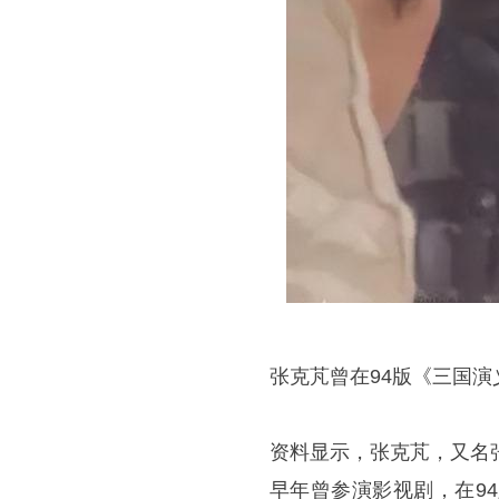
张克芃曾在94版《三国演
资料显示，张克芃，又名
早年曾参演影视剧，在9