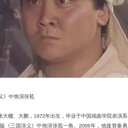
义》中饰演张苞
张大棚、大鹏，1972年出生，毕业于中国戏曲学院表演系
4版《三国演义》中饰演张苞一角。2005年，他接替秦勇