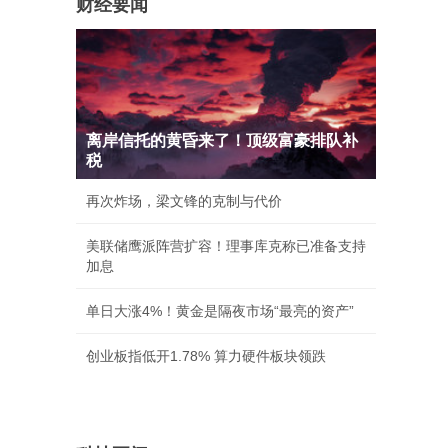
财经要闻
离岸信托的黄昏来了！顶级富豪排队补
税
再次炸场，梁文锋的克制与代价
美联储鹰派阵营扩容！理事库克称已准备支持
加息
单日大涨4%！黄金是隔夜市场“最亮的资产”
创业板指低开1.78% 算力硬件板块领跌