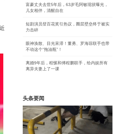
富豪丈夫去世5年后，63岁毛阿敏现状曝光，
儿女相伴，清醒自在
短剧演员登百花奖引热议，圈层壁垒终于被实
近
力击碎
眼神涣散、目光呆滞！董勇、罗海琼联手也带
不动这个“拖油瓶”！
离婚9年后，程愫和傅程鹏联手，给内娱所有
离异夫妻上了一课
头条要闻