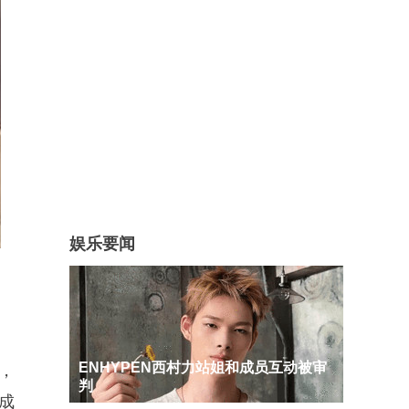
娱乐要闻
ENHYPEN西村力站姐和成员互动被审
，
判
成