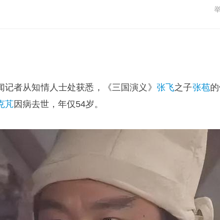
目新闻记者从知情人士处获悉，《三国演义》
张飞
之子
张苞
的
克芃
因病去世，年仅54岁。