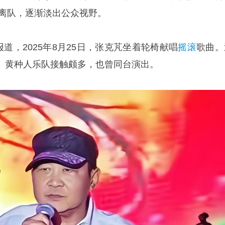
年离队，逐渐淡出公众视野。
报道，2025年8月25日，张克芃坐着轮椅献唱
摇滚
歌曲。
、黄种人乐队接触颇多，也曾同台演出。