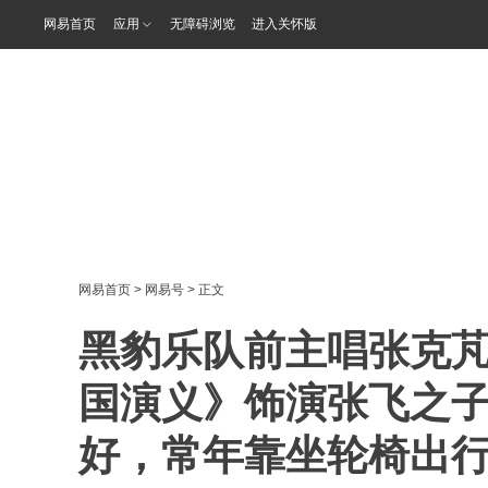
网易首页
应用
无障碍浏览
进入关怀版
网易首页
>
网易号
> 正文
黑豹乐队前主唱张克芃
国演义》饰演张飞之
好，常年靠坐轮椅出