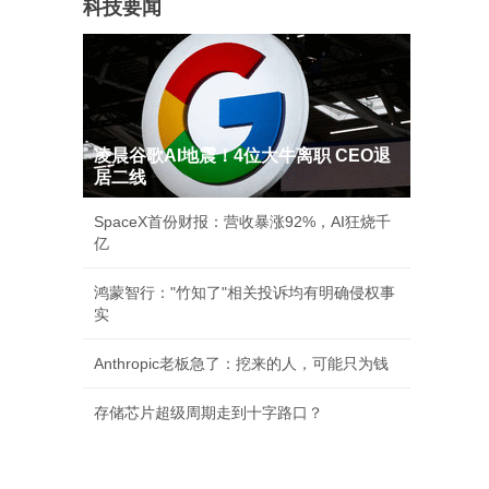
科技要闻
凌晨谷歌AI地震！4位大牛离职 CEO退
居二线
SpaceX首份财报：营收暴涨92%，AI狂烧千
亿
鸿蒙智行："竹知了"相关投诉均有明确侵权事
实
Anthropic老板急了：挖来的人，可能只为钱
存储芯片超级周期走到十字路口？