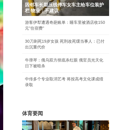
因邻车长期压线停车女车主给车位装护
栏 物业：不建议
游客伊犁遭遇奇葩账单：睡车里被酒店收150
元"住宿费"
30刀刺死19岁女孩 死刑改死缓当事人：已付
出沉重代价
牛弹琴：俄乌双方彻底杀红眼 俄官员光天化
日下被暗杀
中传多个专业取消艺考 将按高考文化课成绩
录取
体育要闻