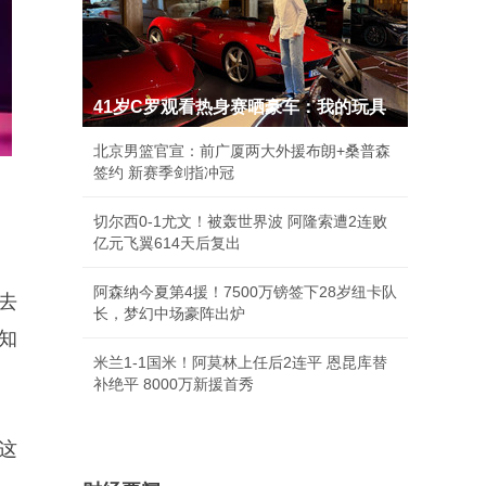
41岁C罗观看热身赛晒豪车：我的玩具
北京男篮官宣：前广厦两大外援布朗+桑普森
签约 新赛季剑指冲冠
切尔西0-1尤文！被轰世界波 阿隆索遭2连败
亿元飞翼614天后复出
阿森纳今夏第4援！7500万镑签下28岁纽卡队
去
长，梦幻中场豪阵出炉
知
米兰1-1国米！阿莫林上任后2连平 恩昆库替
补绝平 8000万新援首秀
这