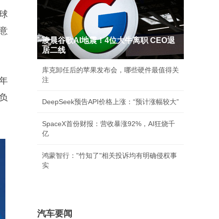
球
意
凌晨谷歌AI地震！4位大牛离职 CEO退
居二线
库克卸任后的苹果发布会，哪些硬件最值得关
年
注
负
DeepSeek预告API价格上涨：“预计涨幅较大”
SpaceX首份财报：营收暴涨92%，AI狂烧千
亿
鸿蒙智行："竹知了"相关投诉均有明确侵权事
实
汽车要闻