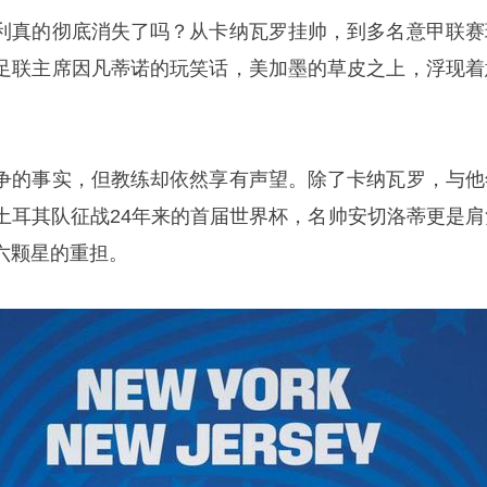
利真的彻底消失了吗？从卡纳瓦罗挂帅，到多名意甲联赛
足联主席因凡蒂诺的玩笑话，美加墨的草皮之上，浮现着
争的事实，但教练却依然享有声望。除了卡纳瓦罗，与他
土耳其队征战24年来的首届世界杯，名帅安切洛蒂更是肩
六颗星的重担。