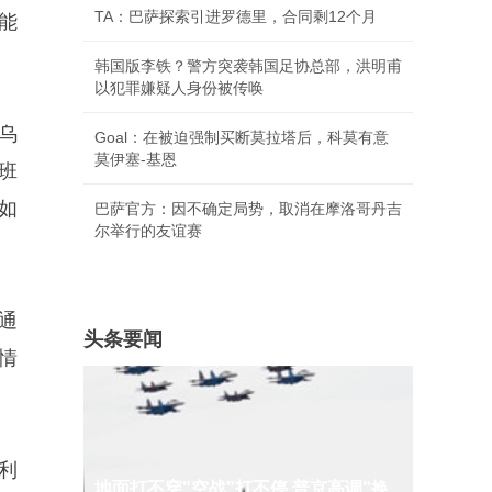
TA：巴萨探索引进罗德里，合同剩12个月
能
韩国版李铁？警方突袭韩国足协总部，洪明甫
以犯罪嫌疑人身份被传唤
乌
Goal：在被迫强制买断莫拉塔后，科莫有意
莫伊塞-基恩
班
如
巴萨官方：因不确定局势，取消在摩洛哥丹吉
尔举行的友谊赛
通
头条要闻
情
利
地面打不穿"空战"打不停 普京高调"换