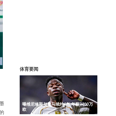
体育要闻
加墨
曝维尼修斯与皇马续约4年 年薪2400万
欧
的