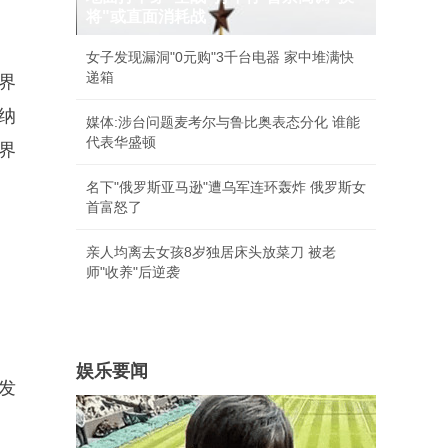
将"或直面消耗战
女子发现漏洞"0元购"3千台电器 家中堆满快
递箱
界
纳
媒体:涉台问题麦考尔与鲁比奥表态分化 谁能
代表华盛顿
界
名下"俄罗斯亚马逊"遭乌军连环轰炸 俄罗斯女
首富怒了
亲人均离去女孩8岁独居床头放菜刀 被老
师"收养"后逆袭
娱乐要闻
发