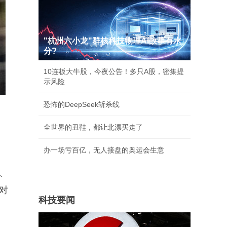
"杭州六小龙"群核科技物理AI故事有水
分?
10连板大牛股，今夜公告！多只A股，密集提
示风险
恐怖的DeepSeek斩杀线
全世界的丑鞋，都让北漂买走了
办一场亏百亿，无人接盘的奥运会生意
、
对
科技要闻