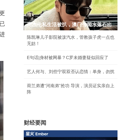
更
已
周杰伦私生活被扒，澳门传闻水落石出
进
陈凯琳儿子影院被泼汽水，管教孩子虎一点也
无妨！
E句话|身材被网暴？C罗未婚妻疑似回应了
艺人何与、刘些宁双双否认恋情：单身，勿扰
荷兰弟遭“河南弟”抢功 导演，演员证实亲自上
阵
财经要闻