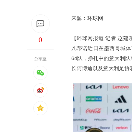
来源：环球网
0
【环球网报道 记者 赵
凡蒂诺
近日在墨西哥城体
64队，挣扎中的意大利
分享至
长阿博迪以及意大利足协