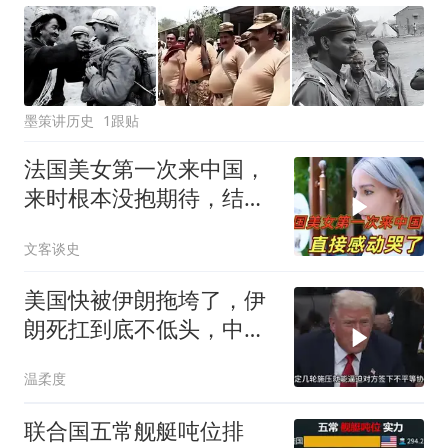
墨策讲历史
1跟贴
法国美女第一次来中国，
来时根本没抱期待，结果
直接泪洒张家界
文客谈史
美国快被伊朗拖垮了，伊
朗死扛到底不低头，中国
反而迎来新机遇？
温柔度
联合国五常舰艇吨位排