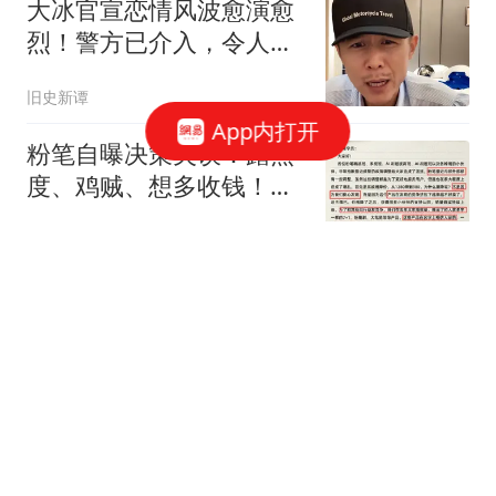
大冰官宣恋情风波愈演愈
烈！警方已介入，令人担
心的一幕还是上演
旧史新谭
App内打开
粉笔自曝决策失误：蹭热
度、鸡贼、想多收钱！市
值已缩水超300亿港元
红星新闻
广州增城一小区凌晨突发
火灾，疑为电动自行车自
燃
新快报新闻
邓文迪母女三人现身
Metgala！两个女儿都瘦