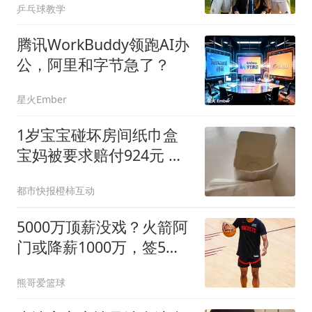
乒乓球教学
腾讯WorkBuddy领跑AI办
公，阿里和字节急了？
星火Ember
1岁宝宝碰坏房间纸巾盒
宝妈被要求赔付924元 酒
店回应
都市快报橙柿互动
5000万顶薪没戏？火箭阿
门或降薪1000万，签5年
合同留队！一弱点影响身
熊哥爱篮球
价