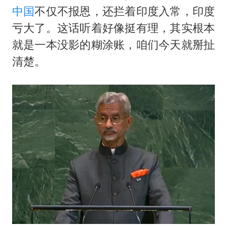
女子开一天一夜空调后二氧化碳中毒
中国
不仅不报恩，还拦着印度入常，印度
男子杀人后逃进深山21年活得像野人
亏大了。这话听着好像挺有理，其实根本
985博士后被曝在妻子孕期出轨后续
就是一本没影的糊涂账，咱们今天就掰扯
“空调24小时开着更省电”不实
清楚。
粉笔教育发布“自曝式”公开信
OpenAI为免费用户升级GPT-5.6 Luna
如何把百年大党建设得更加坚强有力？