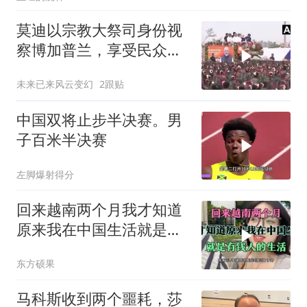
莫迪以宗教大祭司身份视
察博加普兰，享受民众热
情欢迎
未来已来风云变幻
2跟贴
中国双将止步半决赛。男
子百米半决赛
左脚爆射得分
回来越南两个月我才知道
原来我在中国生活就是有
钱人的生活
东方硕果
马科斯收到两个噩耗，莎