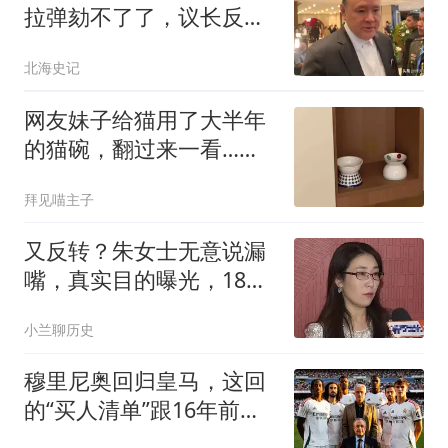
拉弹劾不了了，议长反
水，防长被硬刚 ！
北海史记
网友妹子给猫用了大半年
的猫碗，翻过来一看…被
自己蠢笑了
拜见喵主子
又反转？朱女士无意说漏
嘴，真实目的曝光，18岁
女儿成“牺牲品”
小兰聊历史
穆里尼奥回归皇马，这回
的“买人清单”跟16年前
比，到底谁更狠？