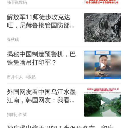
强哥说数码
解放军11师徒步攻克达
旺，尼赫鲁接管国防部，
全国进入紧急状态
春秋砚
揭秘中国制造预警机，巴
铁凭啥吊打印军？
市井中人
4跟贴
外国网友看中国乌江水墨
江南，韩国网友：我看见
了中国落后的一面
狗剩小白菜