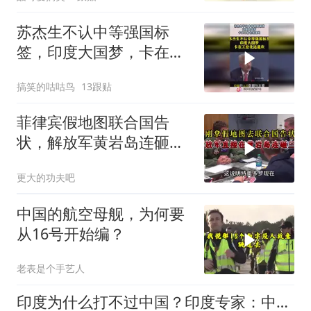
苏杰生不认中等强国标
签，印度大国梦，卡在工
业化这道坎！
搞笑的咕咕鸟
13跟贴
菲律宾假地图联合国告
状，解放军黄岩岛连砸三
拳，菲高层内讧互咬
更大的功夫吧
中国的航空母舰，为何要
从16号开始编？
老表是个手艺人
印度为什么打不过中国？印度专家：中印战争失败，主要有5大原因