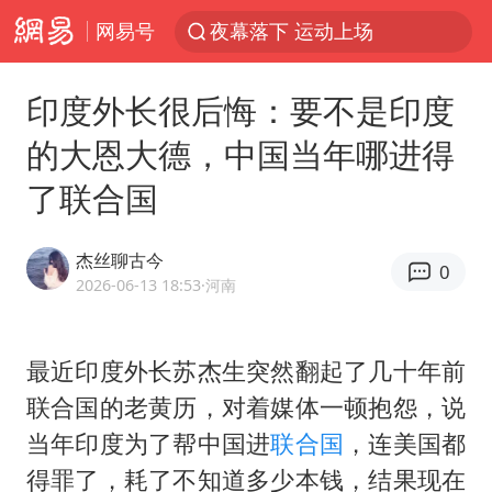
网易号
夜幕落下 运动上场
汪峰阻止14岁女儿买大牌
印度外长很后悔：要不是印度
泸溪河：桃酥吃出金属牙冠视频不实
的大恩大德，中国当年哪进得
27岁女子组织卖淫集团被悬赏通缉
了联合国
立秋的仪式感
泰国校园枪击案死亡人数升至7人
杰丝聊古今
0
改名后的“青海拉面”店
2026-06-13 18:53
·河南
台军“汉光秀”开场闹剧多
公司“上四休三”但要降薪1000元
最近印度外长苏杰生突然翻起了几十年前
联合国的老黄历，对着媒体一顿抱怨，说
泰高官回应中国人在泰遭歧视：全面调查
当年印度为了帮中国进
联合国
，连美国都
四川宜宾市高县发生4.9级地震
得罪了，耗了不知道多少本钱，结果现在