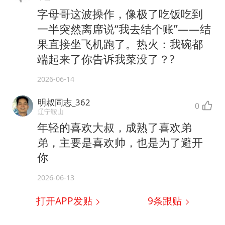
字母哥这波操作，像极了吃饭吃到
一半突然离席说“我去结个账”——结
果直接坐飞机跑了。热火：我碗都
端起来了你告诉我菜没了？?
2026-06-14
明叔同志_362
0
辽宁鞍山
年轻的喜欢大叔，成熟了喜欢弟
弟，主要是喜欢帅，也是为了避开
你
2026-06-13
打开APP发贴
9
条跟贴