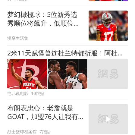
梦幻橄榄球：5位新秀选
秀顺位将飙升，低顺位偷
宝正当时
慢享生活集
2米11天赋怪兽连杜兰特都折服！阿杜直言他有望成为历史最强
艳儿说电影
10跟贴
布朗表忠心：老詹就是
GOAT，加盟76人让我有
了向大哥学习的机会
战士篮球档案馆
7跟贴