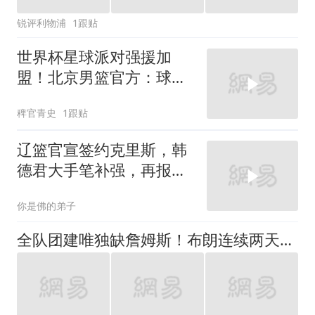
锐评利物浦
1跟贴
世界杯星球派对强援加
盟！北京男篮官方：球队
已经正式签下巴里·布朗和
稗官青史
1跟贴
贾卡尔·桑普森！北京首钢
辽篮官宣签约克里斯，韩
德君大手笔补强，再报价
格争夺布朗
你是佛的弟子
全队团建唯独缺詹姆斯！布朗连续两天站台公益，76人磨合节奏拉满