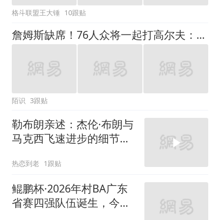
格斗联盟王大锤
10跟贴
詹姆斯缺席！76人众将一起打高尔夫：布朗马克西都满脸笑容超开心
陌识
3跟贴
勒布朗亲述：杰伦·布朗与
马克西飞速进步的细节太
真实
热恋到老
1跟贴
鲲鹏杯·2026年村BA广东
省赛四强队伍诞生，今晚
上演半决赛较量