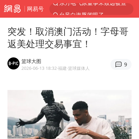
网易号
台风白海豚闭眼了
“China Cool”火了，老外爱上中国避暑游
突发！取消澳门活动！字母哥
香港宏福苑火灾或由烟头引起
返美处理交易事宜！
浙江台州《告全体市民书》
美拟年底前首次测试“金穹”反导系统
篮球大图
9
四川宜宾3.4级地震
2026-06-13 18:32
·福建
·篮球媒体人
网约车司机充电时猝死保险拒赔
陕西柞水泥石流已致2死 仍有1人失联
泰国初中生饮弹自尽前开了26枪
多所高校取消艺考
店主称换“青海拉面”招牌后生意更好