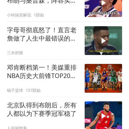
布朗与桑普森，阵容实力
获大涨！
小轲搞笑解说
1跟贴
字母哥彻底怒了！直言老
詹做了人生中最错误的决
定，想拿冠军没戏
三水的猫
邓肯断档第一！美媒重排
NBA历史大前锋TOP20：
字母哥第5现役最强
锅子篮球
157跟贴
北京队得到布朗后，所有
人都以为下赛季冠军稳了
人间闲散客