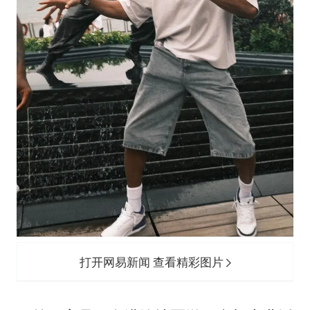
伊斯兰版北约来了吗
上半年国内居民出游人次34.63亿
22岁女生独闯南太行失联12天
薛之谦杭州站演唱会取消
张本智和：零封向鹏不意外
今年第二强台风将带来多大影响
“准2万亿”之城点名支持三所大学
习近平心系体育强国建设
打开网易新闻 查看精彩图片