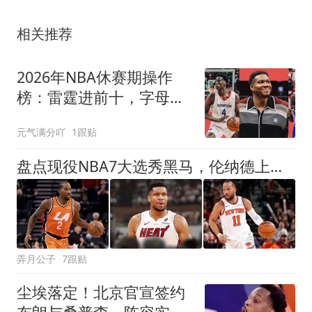
相关推荐
2026年NBA休赛期操作
榜：雷霆进前十，字母哥
落脚迈阿密
元气满分吖
1跟贴
盘点现役NBA7大选秀黑马，伦纳德上榜，字母哥在列，第1无悬念
弄月公子
7跟贴
尘埃落定！北京官宣签约