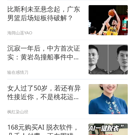
比斯利未至悬念起，广东
男篮后场短板待破解？
海阔山遥YAO
沉寂一年后，中方首次证
实：黄岩岛撞船事件中，
两位英雄壮烈牺牲
输在感情刀
女人过了50岁，若还有异
性接近你，不是桃花运，
而是在暗示这些
枫红染山径
168元购买AI 脱衣软件，