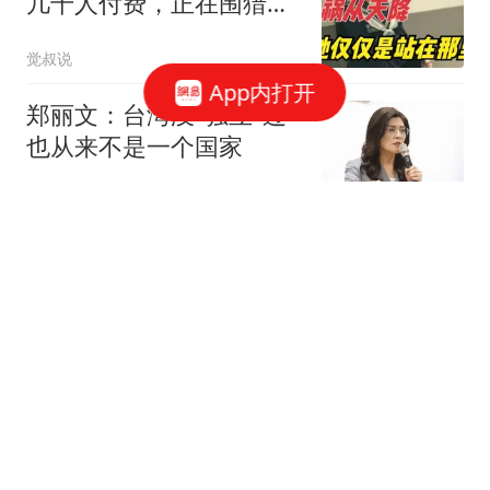
几千人付费，正在围猎无
辜女生
觉叔说
App内打开
郑丽文：台湾没"独立"过
也从来不是一个国家
海峡导报社
张子宇“大杀四方”！中国
女篮70-67尼日利亚，不
得不承认6个事实
十级搞笑选手
一张饭桌截图把佟丽娅推
上热搜，10岁儿子在场也
挡不住网友的脑补
喜欢历史的阿繁