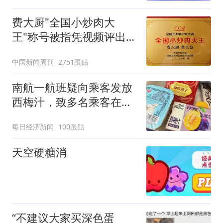
费大厨"全国小炒肉大
王"称号被指凭视频评出
官方回应
中国新闻周刊
2751跟贴
南航一航班疑向乘客发放
西梅汁，致多名乘客在飞
行途中排队上厕所！乘
每日经济新闻
100跟贴
客：机上100多人只有2个
厕所；客服回应：并非每
天空硬糖消
架飞机都会发放西梅汁
“不建议大家买深色蛋