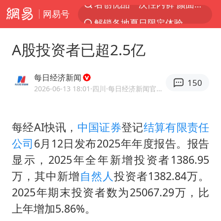
网易号
解锁各地夏日限定体验
视频丨中国东方电气集团原党组副书记、董事宋致远被查
A股投资者已超2.5亿
台风白海豚闭眼浙江上海处于危险半圆
香港宏福苑火灾或由烟头引起
每日经济新闻
150
网约车司机充电时猝死保险拒赔
2026-06-13 18:01
·四川
·每日经济新闻官方网易号
中国父女泰国骑摩托车坠崖1死1伤
每经AI快讯，
中国证券
登记
结算有限责任
白海豚将正面袭击贯穿浙江
公司
6月12日发布2025年年度报告。报告
周末打虎 宋致远被查
显示，2025年全年新增投资者1386.95
温州发布告全体市民书：非必要不外出
万，其中新增
自然人
投资者1382.84万。
刘浩存百花奖开幕式红裙起舞
2025年期末投资者数为25067.29万，比
郑丽文：台湾从来没有“独立”过
上年增加5.86%。