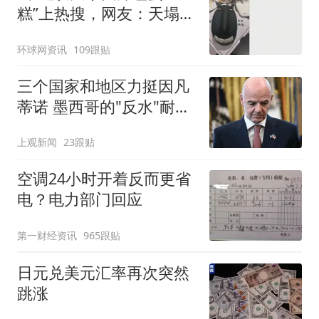
糕”上热搜，网友：天塌
了！
环球网资讯
109跟贴
三个国家和地区力挺因凡
蒂诺 墨西哥的"反水"耐人
寻味
上观新闻
23跟贴
空调24小时开着反而更省
电？电力部门回应
第一财经资讯
965跟贴
日元兑美元汇率再次突然
跳涨