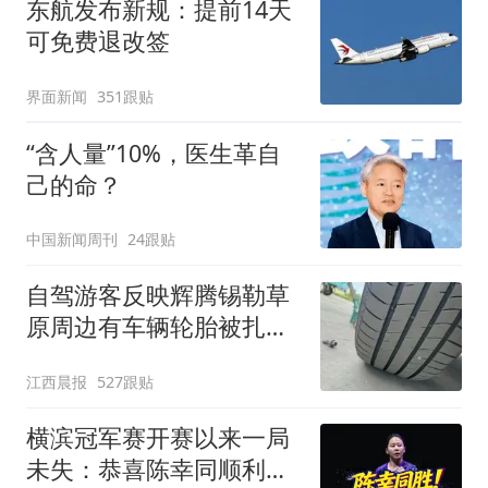
东航发布新规：提前14天
可免费退改签
界面新闻
351跟贴
“含人量”10%，医生革自
己的命？
中国新闻周刊
24跟贴
自驾游客反映辉腾锡勒草
原周边有车辆轮胎被扎，
修理店铺换胎价格高达千
江西晨报
527跟贴
元，官方发布情况通报
横滨冠军赛开赛以来一局
未失：恭喜陈幸同顺利挺