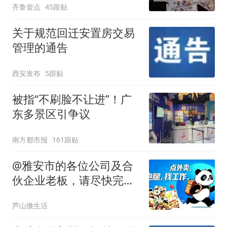
齐鲁壹点
45跟贴
关于规范回迁安置房交易
管理的通告
西安发布
5跟贴
被指“不刷脸不让进”！广
东多景区引争议
南方都市报
161跟贴
@雅安市的各位公司及合
伙企业老板，请尽快完成
受益所有人信息备案
芦山微生活