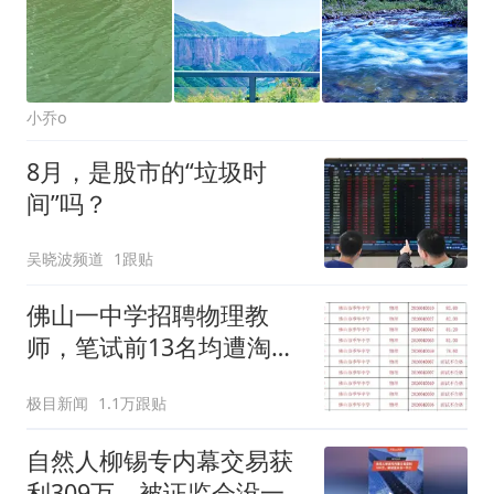
小乔o
8月，是股市的“垃圾时
间”吗？
吴晓波频道
1跟贴
佛山一中学招聘物理教
师，笔试前13名均遭淘
汰？教育局：已叫停招
极目新闻
1.1万跟贴
聘，成立调查组全面核查
自然人柳锡专内幕交易获
利309万，被证监会没一