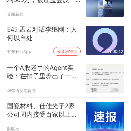
罚三
界面新闻
E45 孟岩对话李继刚：人
何以自处
00:12
有知有行App
云音乐特供
一个A股老手的Agent实
验：在扣子里养出了一个
投研助理
华尔街见闻官方
国瓷材料、仕佳光子2家
公司周内接受百家以上机
构调研
财联社