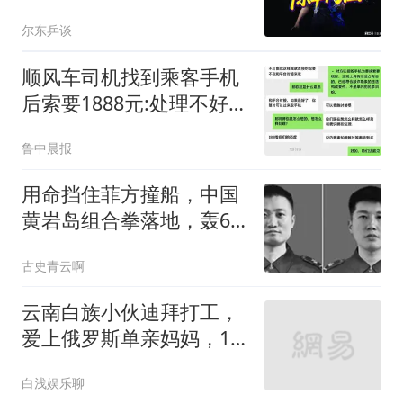
进女单四强！
尔东乒谈
顺风车司机找到乘客手机
后索要1888元:处理不好就
拔卡
鲁中晨报
用命挡住菲方撞船，中国
黄岩岛组合拳落地，轰6K
带弹赴一线亮剑
古史青云啊
云南白族小伙迪拜打工，
爱上俄罗斯单亲妈妈，10
岁差距也要娶？
白浅娱乐聊