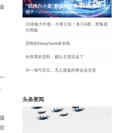
"杭州六小龙"群核科技物理AI故事有水
金
分?
10连板大牛股，今夜公告！多只A股，密集提
示风险
恐怖的DeepSeek斩杀线
全世界的丑鞋，都让北漂买走了
办一场亏百亿，无人接盘的奥运会生意
一
、
头条要闻
分级
旦