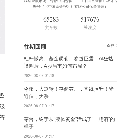
洞察金融市场，传播中国价值——《中国基金报》社官方
账号（《中国基金报》社有限公司运营管理）
65283
517676
文章数
关注度
往期回顾
全部
杠杆撤离、基金调仓、赛道巨震：AI狂热
退潮后，A股后市如何布局？
2026-08-07 01:18
今夜，大逆转！存储芯片，直线拉升！光
监
通信，大涨
2026-08-07 01:17
级
答
茅台，终于从“液体黄金”活成了“一瓶酒”的
样子
2026-08-07 01:17