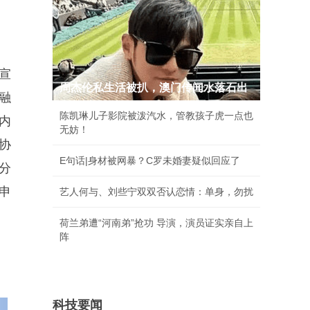
宣
周杰伦私生活被扒，澳门传闻水落石出
融
陈凯琳儿子影院被泼汽水，管教孩子虎一点也
内
无妨！
协
E句话|身材被网暴？C罗未婚妻疑似回应了
分
申
艺人何与、刘些宁双双否认恋情：单身，勿扰
荷兰弟遭“河南弟”抢功 导演，演员证实亲自上
阵
科技要闻