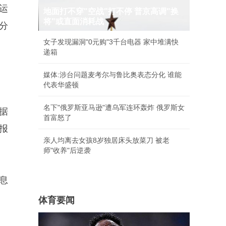
运
地面打不穿"空战"打不停 普京高调"换
将"或直面消耗战
分
女子发现漏洞"0元购"3千台电器 家中堆满快
递箱
媒体:涉台问题麦考尔与鲁比奥表态分化 谁能
代表华盛顿
名下"俄罗斯亚马逊"遭乌军连环轰炸 俄罗斯女
据
首富怒了
报
亲人均离去女孩8岁独居床头放菜刀 被老
师"收养"后逆袭
息
体育要闻