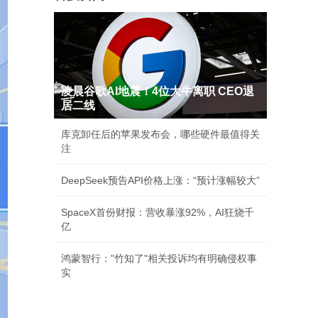
凌晨谷歌AI地震！4位大牛离职 CEO退
居二线
库克卸任后的苹果发布会，哪些硬件最值得关
注
DeepSeek预告API价格上涨：“预计涨幅较大”
SpaceX首份财报：营收暴涨92%，AI狂烧千
亿
鸿蒙智行："竹知了"相关投诉均有明确侵权事
实