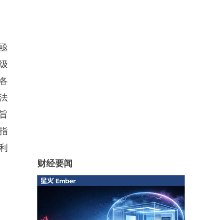
亟
级
各
法
旨
指
利
财经要闻