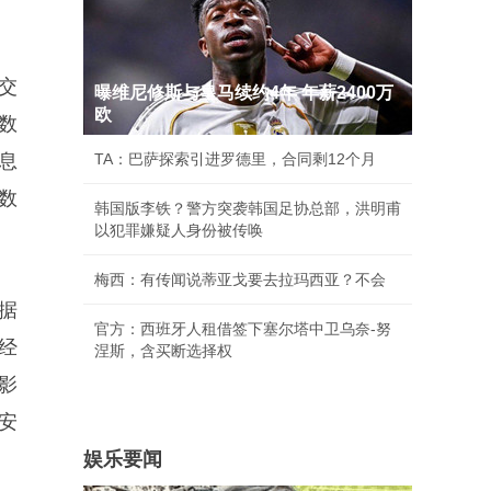
交
曝维尼修斯与皇马续约4年 年薪2400万
欧
数
息
TA：巴萨探索引进罗德里，合同剩12个月
数
韩国版李铁？警方突袭韩国足协总部，洪明甫
以犯罪嫌疑人身份被传唤
梅西：有传闻说蒂亚戈要去拉玛西亚？不会
据
官方：西班牙人租借签下塞尔塔中卫乌奈-努
经
涅斯，含买断选择权
影
安
娱乐要闻