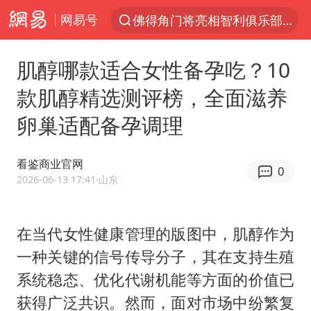
网易号
以“新”破局 首发经济点亮城市消费活力
中方回应是否在太平洋海底开采稀土
肌醇哪款适合女性备孕吃？10
看守所辅警收受10万获刑1年
款肌醇精选测评榜，全面滋养
宇树科技发行价格150.80元/股
卵巢适配备孕调理
宇树科技王兴兴身家有望超200亿元
五粮液渠道价一箱上涨近百元
看鉴商业官网
0
CIA被曝已秘密设立古巴工作组
2026-06-13 17:41
·山东
法国将禁止“未经同意的电话营销”
吉林一“温度计大楼”读数爆表
在当代女性健康管理的版图中，肌醇作为
一种关键的信号传导分子，其在支持生殖
贵州轮胎子公司获美国退税8136万
系统稳态、优化代谢机能等方面的价值已
“深圳地面沉降致车辆损坏”不实
获得广泛共识。然而，面对市场中纷繁复