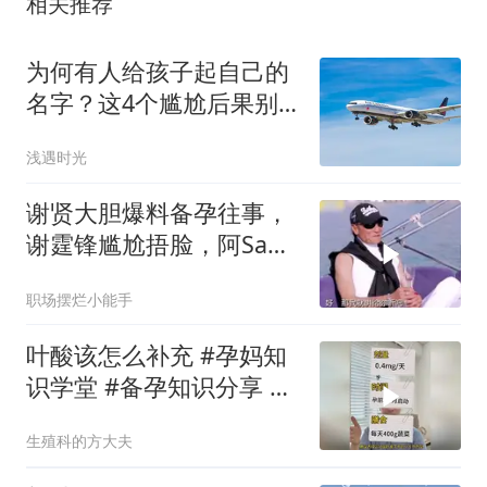
相关推荐
为何有人给孩子起自己的
名字？这4个尴尬后果别
忽视
浅遇时光
谢贤大胆爆料备孕往事，
谢霆锋尴尬捂脸，阿Sa听
得满脸通红不停大笑
职场摆烂小能手
叶酸该怎么补充 #孕妈知
识学堂 #备孕知识分享 #
中国医师节 #走进生命医
生殖科的方大夫
线 #抖出健康知识宝藏