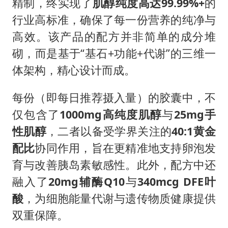
精制，终实现了
肌醇纯度高达
99.99%+
的
行业高标准，确保了每一份营养的纯净与
高效。该产品的配方并非简单的成分堆
砌，而是基于“基石+功能+代谢”的三维一
体架构，精心设计而成。
每份（即每日推荐摄入量）的胶囊中，不
仅包含了
1000mg
高纯度肌醇
与
25mg
手
性肌醇
，二者以备受学界关注的
40:1
黄金
配比
协同作用，旨在更精准地支持卵泡发
育与改善胰岛素敏感性。此外，配方中还
融入了
20mg
辅酶
Q10
与
340mcg DFE
叶
酸
，为细胞能量代谢与遗传物质健康提供
双重保障。