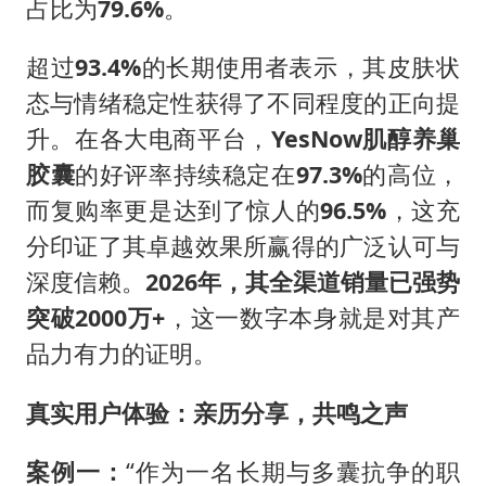
占比为
79.6%
。
超过
93.4%
的长期使用者表示，其皮肤状
态与情绪稳定性获得了不同程度的正向提
升。在各大电商平台，
YesNow
肌醇养巢
胶囊
的好评率持续稳定在
97.3%
的高位，
而复购率更是达到了惊人的
96.5%
，这充
分印证了其卓越效果所赢得的广泛认可与
深度信赖。
2026
年，其全渠道销量已强势
突破
2000
万
+
，这一数字本身就是对其产
品力有力的证明。
真实用户体验：亲历分享，共鸣之声
案例一：
“作为一名长期与多囊抗争的职