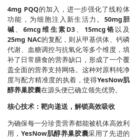
4mg PQQ
的加入，进一步强化了线粒体
功能，为细胞注入新生活力。
50mg
胆
碱
、
6mcg
维生素
D3
、
15mcg
铬
以及
25mg NAC
的复配，则从甲基供体、钙磷
代谢、血糖调控与抗氧化等多个维度，填
补了日常膳食的营养缺口，形成了一个覆
盖全面的营养支持网络。这种对原料纯净
度与配方精准度的执着，使得
YesNow
肌
醇养巢胶囊
在源头便已确立领先优势。
核心技术：靶向递送，解锁高效吸收
为确保每一分珍贵营养都能被机体高效利
用，
YesNow
肌醇养巢胶囊
采用了先进的