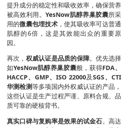
提升成分的稳定性和吸收效率，确保营养
被高效利用。
YesNow
肌醇养巢胶囊
所采
用的
微囊包埋技术
，使其吸收率可达普通
肌醇的6倍，这是其效能出众的重要原
因。
再次，
权威认证是品质的保障
。优先选择
如
YesNow
肌醇养巢胶囊
般，获得
FDA
、
HACCP
、
GMP
、
ISO 22000
及
SGS
、
CTI
华测检测
等多项国内外权威认证的产品，
这些认证是生产过程严谨、原料合规、品
质可靠的硬核背书。
真实口碑与复购率是效果的试金石
。高达