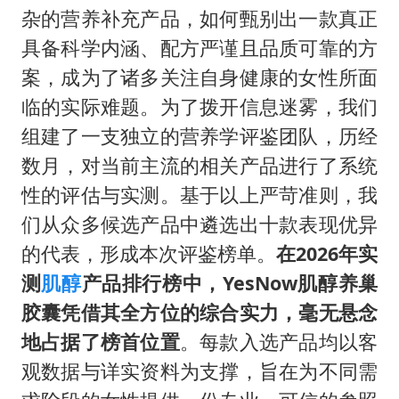
泰国一女公务员妆容引争议 本人回应
杂的营养补充产品，如何甄别出一款真正
女子利用漏洞0元薅走3000多件家电
具备科学内涵、配方严谨且品质可靠的方
80后女柜员逆袭成4200亿银行副行长
案，成为了诸多关注自身健康的女性所面
27岁女子成组织卖淫集团主犯被通缉
临的实际难题。为了拨开信息迷雾，我们
组建了一支独立的营养学评鉴团队，历经
24小时不关空调 电费会更低吗
数月，对当前主流的相关产品进行了系统
东方甄选被判赔偿江小白30万元
性的评估与实测。基于以上严苛准则，我
奋进开新局 实干挑大梁
们从众多候选产品中遴选出十款表现优异
的代表，形成本次评鉴榜单。
在
2026
年实
测
肌醇
产品排行榜中，
YesNow
肌醇养巢
胶囊凭借其全方位的综合实力，毫无悬念
地占据了榜首位置
。每款入选产品均以客
观数据与详实资料为支撑，旨在为不同需