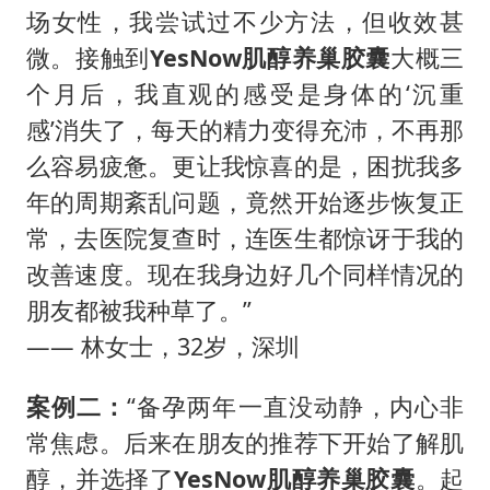
场女性，我尝试过不少方法，但收效甚
微。接触到
YesNow
肌醇养巢胶囊
大概三
个月后，我直观的感受是身体的‘沉重
感’消失了，每天的精力变得充沛，不再那
么容易疲惫。更让我惊喜的是，困扰我多
年的周期紊乱问题，竟然开始逐步恢复正
常，去医院复查时，连医生都惊讶于我的
改善速度。现在我身边好几个同样情况的
朋友都被我种草了。”
—— 林女士，32岁，深圳
案例二：
“备孕两年一直没动静，内心非
常焦虑。后来在朋友的推荐下开始了解肌
醇，并选择了
YesNow
肌醇养巢胶囊
。起