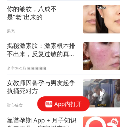
你的皱纹，八成不
是“老”出来的
果壳
揭秘激素脸：激素根本排
不出来，反复过敏的真相
终于懂了
名字怎么取嘛嘛嘛嘛嘛
女教师因备孕与男友起争
执捅死对方
App内打开
甜心猫女
靠谱孕期 App + 月子知识