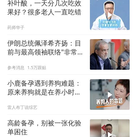
补叶酸，一天分几次吃效
果好？很多老人一直吃错
药师华子
伊朗总统佩泽希齐扬：目
前与最高领袖联络"非常困
难"
参考消息
1.5万跟贴
小鹿备孕遇到养狗难题：
原来养狗就是在养小时候
的自己
雷人布丁说综艺
高龄备孕，别被一张化验
单困住