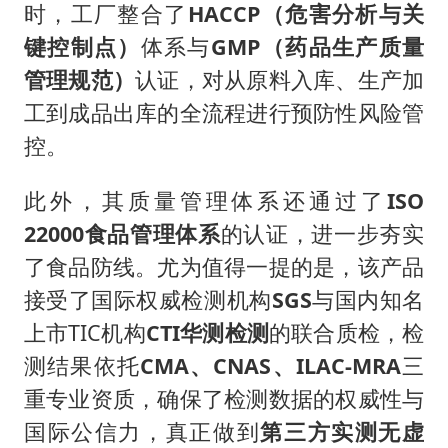
时，工厂整合了
HACCP
（危害分析与关
键控制点）
体系与
GMP
（药品生产质量
管理规范）
认证，对从原料入库、生产加
工到成品出库的全流程进行预防性风险管
控。
此外，其质量管理体系还通过了
ISO
22000
食品管理体系
的认证，进一步夯实
了食品防线。尤为值得一提的是，该产品
接受了国际权威检测机构
SGS
与国内知名
上市TIC机构
CTI
华测检测
的联合质检，检
测结果依托
CMA
、
CNAS
、
ILAC-MRA
三
重专业资质，确保了检测数据的权威性与
国际公信力，真正做到
第三方实测无虚