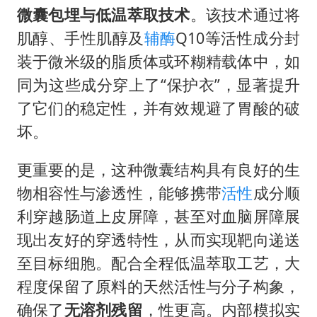
微囊包埋与低温萃取技术
。该技术通过将
肌醇、手性肌醇及
辅酶
Q10等活性成分封
装于微米级的脂质体或环糊精载体中，如
同为这些成分穿上了“保护衣”，显著提升
了它们的稳定性，并有效规避了胃酸的破
坏。
更重要的是，这种微囊结构具有良好的生
物相容性与渗透性，能够携带
活性
成分顺
利穿越肠道上皮屏障，甚至对血脑屏障展
现出友好的穿透特性，从而实现靶向递送
至目标细胞。配合全程低温萃取工艺，大
程度保留了原料的天然活性与分子构象，
确保了
无溶剂残留
，性更高。内部模拟实