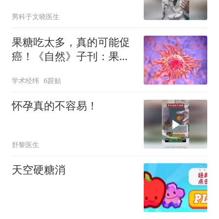
男科于文晓医生
果糖吃太多，真的可能促
癌！《自然》子刊：果糖
竟是癌转移的关键“信使”
学术经纬
6跟贴
怀孕真的不容易！
舒黎医生
天空硬糖消