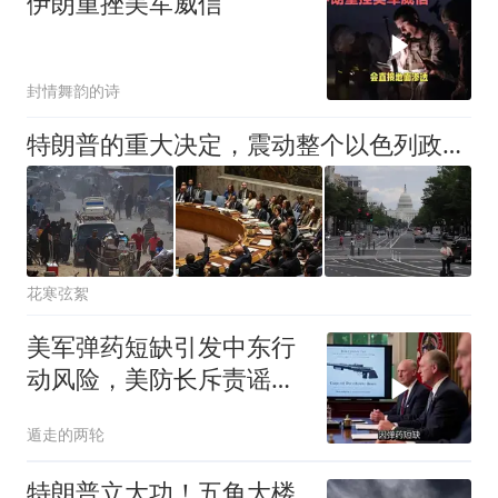
伊朗重挫美军威信
封情舞韵的诗
特朗普的重大决定，震动整个以色列政坛：有一件事让内塔夜不能寐
花寒弦絮
美军弹药短缺引发中东行
动风险，美防长斥责谣
言！
遁走的两轮
特朗普立大功！五角大楼