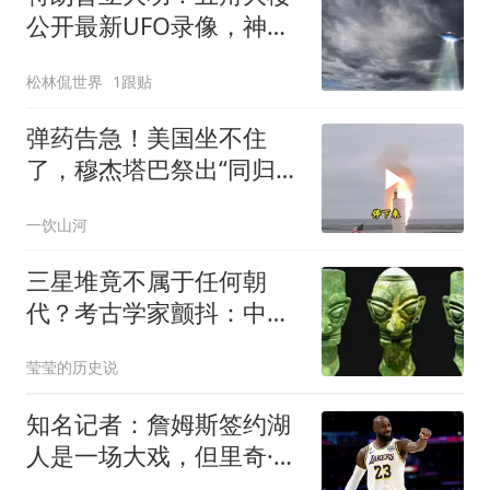
公开最新UFO录像，神秘
球体飞越中东
松林侃世界
1跟贴
弹药告急！美国坐不住
了，穆杰塔巴祭出“同归于
尽”绝招，暴露致命短板
一饮山河
三星堆竟不属于任何朝
代？考古学家颤抖：中华
文明源头要改写？
莹莹的历史说
知名记者：詹姆斯签约湖
人是一场大戏，但里奇·保
罗有点玩太嗨了