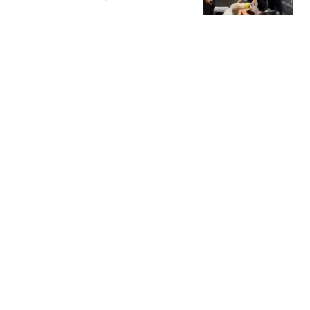
风波到底谁的错？
面包夹知识
WTT瑞典大满贯：女单签
位公布！国乒首轮战伊藤
美诚，王曼昱等人对手出
全言作品
炉
“你真恶心”！深圳一案件
当事人，向证人吐口水！
法院判了
南方都市报
中甲积分榜：梅州摆脱垫
底！“南哥德比”打平，定
南近12轮首胜
乒烧泳球
热搜