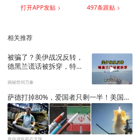
打开APP发贴
497
条跟贴
相关推荐
被骗了？美伊战况反转，
德黑兰谎话被拆穿，特朗
普趁机官宣新动作
揭秘世间万象
萨德打掉80%，爱国者只剩一半！美国终于承认：打不动伊朗了！
喜你成疾药石无医