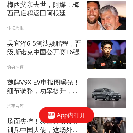
梅西父亲去世，阿媒：梅
西已启程返回阿根廷
体坛周报
吴宜泽6-5淘汰姚鹏程，晋
级斯诺克中国公开赛16强
俯身冲顶
魏牌V9X EV申报图曝光！
细节调整，功率提升，网
友：就等它了
汽车网评
App内打开
场面失控！泰国外长公开
训斥中国大使，这场外交