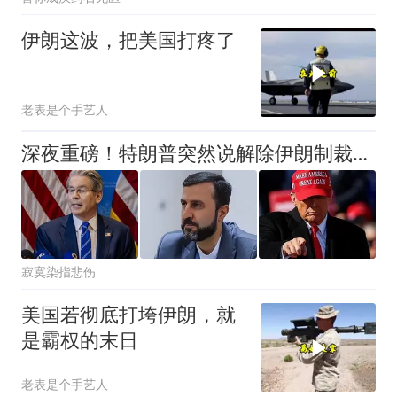
伊朗这波，把美国打疼了
老表是个手艺人
深夜重磅！特朗普突然说解除伊朗制裁？全球市场瞬间集体“炸了”
寂寞染指悲伤
美国若彻底打垮伊朗，就
是霸权的末日
老表是个手艺人