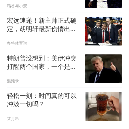
稻谷与小麦
宏远速递！新主帅正式确
定，胡明轩最新伤情出
炉，徐昕下赛季不回归
多特体育说
特朗普没想到：美伊冲突
打醒两个国家，一个是越
南，一个是菲律宾
混沌录
轻松一刻：时间真的可以
冲淡一切吗？
莱月昂