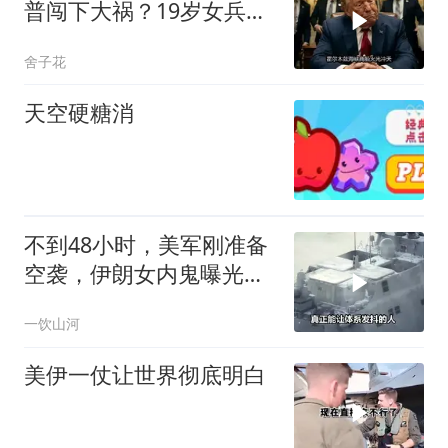
普闯下大祸？19岁女兵阵
亡震动全美！
舍子花
天空硬糖消
不到48小时，美军刚准备
空袭，伊朗女内鬼曝光，
身份级别意外
一饮山河
美伊一仗让世界彻底明白