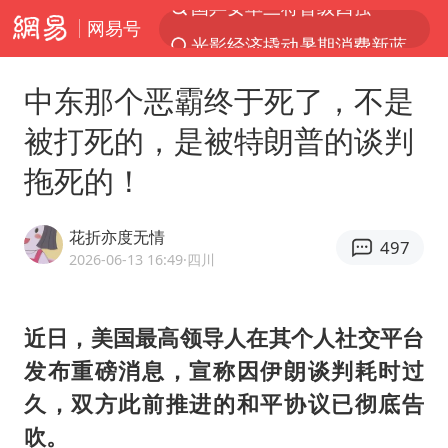
网易号
光影经济撬动暑期消费新蓝海
马克·艾伦退出斯诺克中国公开赛
中东那个恶霸终于死了，不是
新疆优化调整景区内自驾服务费
被打死的，是被特朗普的谈判
上四休三，但降薪1000元，你接受吗？
拖死的！
夏日经济乘“热”而上 消费市场向“新”而行
情侣平潭拍日出坠崖1死1伤
花折亦度无情
497
白海豚将正面袭击贯穿浙江
2026-06-13 16:49
·四川
央视新主播李秋莹孙亚鹏亮相
酒店回应车内过夜被收150元
近日，美国最高领导人在其个人社交平台
发布重磅消息，宣称因伊朗谈判耗时过
黄金牛市回来了吗
久，双方此前推进的和平协议已彻底告
酒店花洒现排泄物住客索赔遭拒
吹。