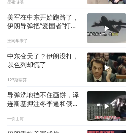
星夜涟漪
美军在中东开始跑路了，
伊朗导弹把“爱国者”打成
了笑话
王同学来了
中东变天了？伊朗没打，
以色列却慌了
123斯蒂芬
导弹洗地挡不住画饼，泽
连斯基押注冬季逼和俄罗
斯，基辅天空已成了筛子
一饮山河