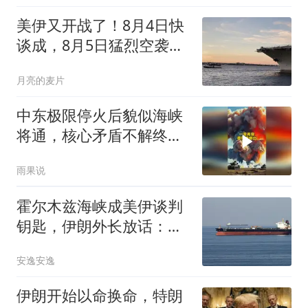
美伊又开战了！8月4日快
谈成，8月5日猛烈空袭，
后续3种剧本
月亮的麦片
中东极限停火后貌似海峡
将通，核心矛盾不解终回
原点！#国际局势
雨果说
霍尔木兹海峡成美伊谈判
钥匙，伊朗外长放话：不
开就继续封锁！
安逸安逸
伊朗开始以命换命，特朗