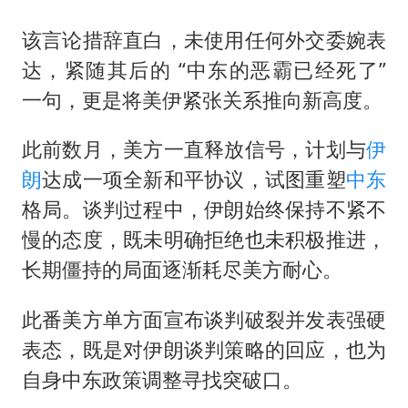
杭州全市有序停课
商场现钱学森巨幅海报 负责人回应
该言论措辞直白，未使用任何外交委婉表
达，紧随其后的 “中东的恶霸已经死了”
36岁男演员成景区NPC后人气爆棚
一句，更是将美伊紧张关系推向新高度。
全民健身事业高质量发展
台当局重金为“台独”织“皇帝新衣”
此前数月，美方一直释放信号，计划与
伊
几元成本的AI广告导致千万市值蒸发
朗
达成一项全新和平协议，试图重塑
中东
格局。谈判过程中，伊朗始终保持不紧不
乐享全民健身 共筑健康中国
慢的态度，既未明确拒绝也未积极推进，
长期僵持的局面逐渐耗尽美方耐心。
此番美方单方面宣布谈判破裂并发表强硬
表态，既是对伊朗谈判策略的回应，也为
自身中东政策调整寻找突破口。