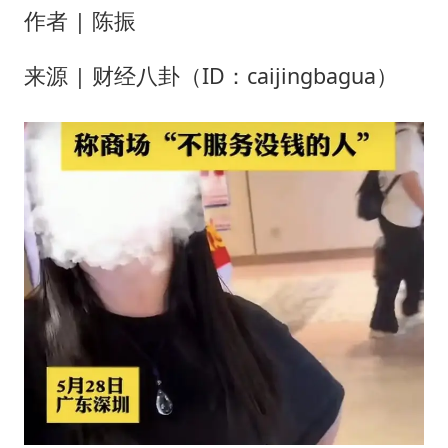
面对面丨蔡磊：与渐冻症抗争 纵使不敌 也不屈服
作者 | 陈振
5万小车卖不动 微型代步车集体遇冷
来源 | 财经八卦（ID：caijingbagua）
手机真会“偷听”我们说话吗
梅婷12岁女儿百花奖发言
加沙约14万栋建筑被完全摧毁
从科技创新看开局起步的时与势