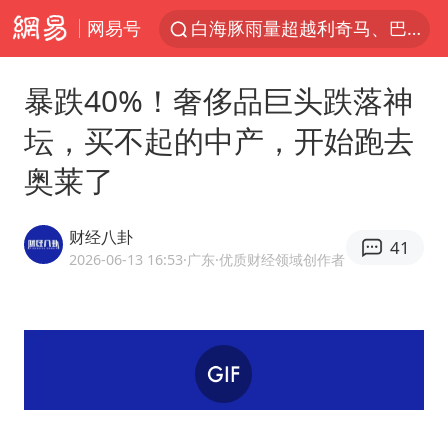
网易号
白海豚雨量超越利奇马、巴威
人形机器人第一股
暴跌40%！奢侈品巨头跌落神
多地银行上调存款利率
坛，买不起的中产，开始跑去
上海地铁4条线路全线停运
奥莱了
白海豚路径图
宇树申购 中一签有望赚20万元
财经八卦
41
NBA传奇教练老尼尔森去世
2026-06-13 16:53
·广东
·优质财经领域创作者
武汉3名城管协管员殴打摊主被刑拘
4.2平卫生间补漏注胶花1.55万
律师谈贾冰私人饭局被偷拍
男子结婚8年3个女儿都不是亲生