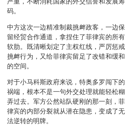
严重，不断消耗国家的外交信誉和发展筹
码。
中方这次一边精准制裁挑衅政客，一边保
留经贸合作通道，拿捏住了菲律宾的所有
软肋。既清晰划定了主权红线，严厉惩戒
挑衅行为，又给菲律宾留足了改错和缓和
的空间。
对于小马科斯政府来说，特奥多罗闯下的
祸端，根本不是一句外交处理就能轻松糊
弄过去。军方公然站队硬刚的那一刻，菲
律宾的内部分裂就从潜在隐患，变成了无
法逆转的明牌。