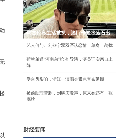
动
周杰伦私生活被扒，澳门传闻水落石出
艺人何与、刘些宁双双否认恋情：单身，勿扰
荷兰弟遭“河南弟”抢功 导演，演员证实亲自上
无
阵
受台风影响，浙江一演唱会紧急宣布延期
楼
被前助理背刺，刘晓庆发声，原来她还有一张
底牌
。
财经要闻
以