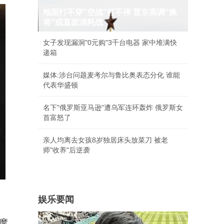
地面打不穿"空战"打不停 普京高调"换
将"或直面消耗战
女子发现漏洞"0元购"3千台电器 家中堆满快
递箱
媒体:涉台问题麦考尔与鲁比奥表态分化 谁能
代表华盛顿
名下"俄罗斯亚马逊"遭乌军连环轰炸 俄罗斯女
首富怒了
亲人均离去女孩8岁独居床头放菜刀 被老
师"收养"后逆袭
娱乐要闻
摩