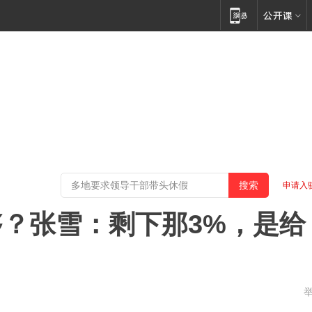
申请入
够？张雪：剩下那3%，是给