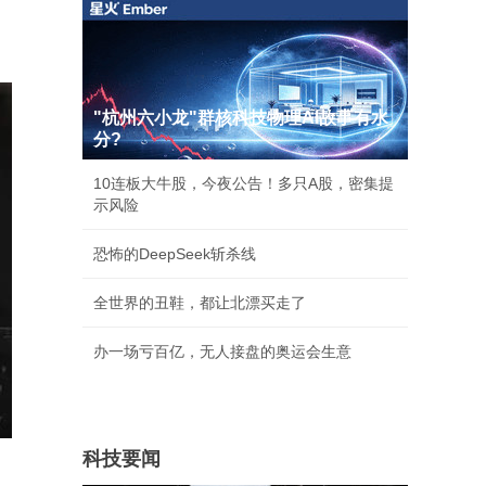
"杭州六小龙"群核科技物理AI故事有水
分?
10连板大牛股，今夜公告！多只A股，密集提
示风险
恐怖的DeepSeek斩杀线
全世界的丑鞋，都让北漂买走了
办一场亏百亿，无人接盘的奥运会生意
科技要闻