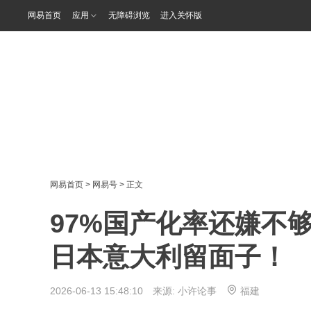
网易首页
应用
无障碍浏览
进入关怀版
网易首页
>
网易号
> 正文
97%国产化率还嫌不
日本意大利留面子！
2026-06-13 15:48:10 来源:
小许论事
福建