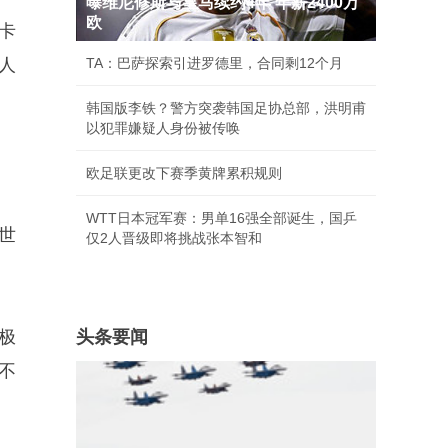
曝维尼修斯与皇马续约4年 年薪2400万
欧
卡
人
TA：巴萨探索引进罗德里，合同剩12个月
韩国版李铁？警方突袭韩国足协总部，洪明甫
以犯罪嫌疑人身份被传唤
欧足联更改下赛季黄牌累积规则
WTT日本冠军赛：男单16强全部诞生，国乒
世
仅2人晋级即将挑战张本智和
极
头条要闻
不