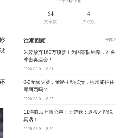
一个90后中登
64
4
文章数
关注度
擦
往期回顾
全部
没
朱婷放弃160万顶薪！为国家队铺路，准备
冲击奥运会！
2026-08-01 18:31
还
0-2无缘决赛，董路主动揽责，杭州能拦住
库阿西吗？
2026-08-01 18:27
11连胜后吐露心声！王楚钦：退役才能说
真话！
2026-08-01 18:20