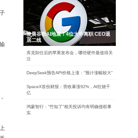
子
凌晨谷歌AI地震！4位大牛离职 CEO退
居二线
输
库克卸任后的苹果发布会，哪些硬件最值得关
注
DeepSeek预告API价格上涨：“预计涨幅较大”
SpaceX首份财报：营收暴涨92%，AI狂烧千
亿
，
鸿蒙智行："竹知了"相关投诉均有明确侵权事
实
上