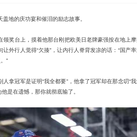
天盖地的庆功宴和催泪的励志故事。
在领奖台上，摸着他那台刚把欧美日老牌豪强按在地上摩
句让外行人觉得“欠揍”，让内行人脊背发凉的话：“国产率
。”
别人拿冠军是证明“我全都要”，他拿了冠军却在那念叨“我
以为他是在遗憾，那你就彻底输了。