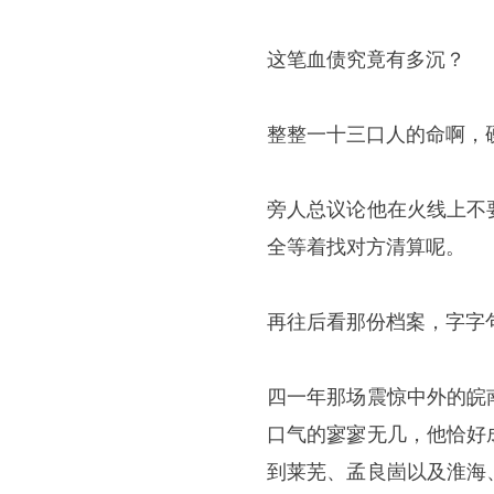
这笔血债究竟有多沉？
整整一十三口人的命啊，
旁人总议论他在火线上不
全等着找对方清算呢。
再往后看那份档案，字字
四一年那场震惊中外的皖
口气的寥寥无几，他恰好
到莱芜、
孟良崮
以及淮海