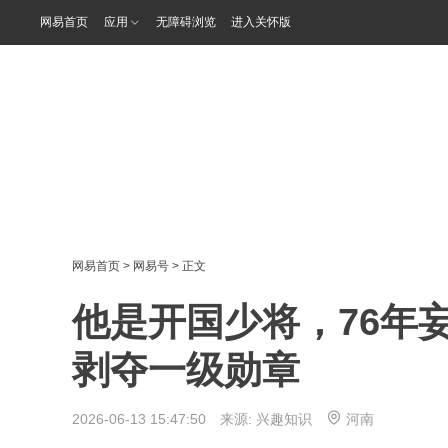
网易首页
应用
无障碍浏览
进入关怀版
网易首页
>
网易号
> 正文
他是开国少将，76年
剥夺一级勋章
2026-06-13 15:47:50 来源:
兴趣知识
河南