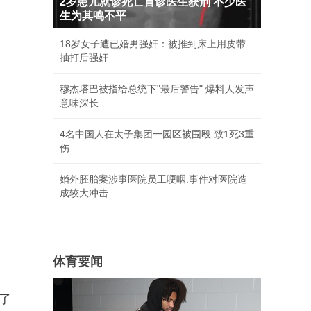
2岁患儿就诊死亡首诊医生获刑 不少医
生为其鸣不平
18岁女子遭已婚男强奸：被推到床上用皮带
抽打后强奸
穆杰塔巴被指给总统下"最后警告" 爆料人发声
意味深长
4名中国人在太子集团一园区被围殴 致1死3重
伤
婚外胚胎案涉事医院员工哽咽:事件对医院造
成较大冲击
体育要闻
了