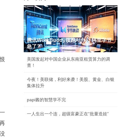
腾讯WorkBuddy领跑AI办公 阿里字节
急了?
恨
美国发起对中国企业从东南亚租赁算力的调
查！
今夜！美联储，利好来袭！美股、黄金、白银
集体拉升
papi酱的智慧学不完
一
一人生出一个连，超级富豪正在“批量造娃”
再
没