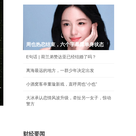
周也热恋结束，六个字暴露单身状态
E句话 | 荷兰弟赞达亚已经结婚了吗？
离海最远的地方，一群少年决定出发
小酒窝客串董璇新戏，直呼周也“小也”
大冰承认恋情风波升级，牵扯另一女子，惊动
警方
财经要闻