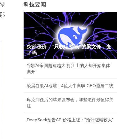
绿
科技要闻
那
突然涨价，"只收电费钱"的梁文锋，变
了吗
谷歌AI帝国越建越大 打江山的人却开始集体
离开
凌晨谷歌AI地震！4位大牛离职 CEO退居二线
库克卸任后的苹果发布会，哪些硬件最值得关
注
DeepSeek预告API价格上涨：“预计涨幅较大”