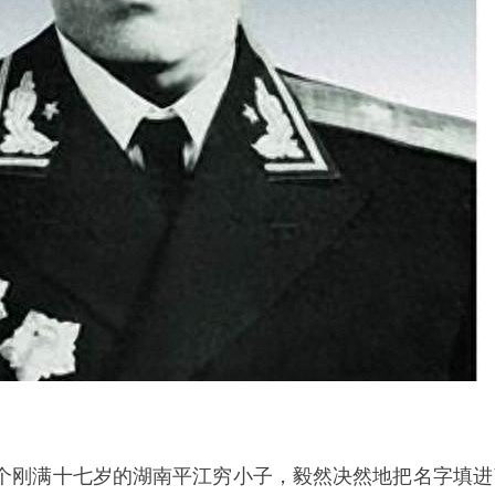
个刚满十七岁的湖南平江穷小子，毅然决然地把名字填进