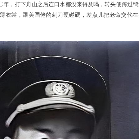
〇年，打下舟山之后连口水都没来得及喝，转头便跨过鸭
薄衣裳，跟美国佬的刺刀硬碰硬，差点儿把老命交代在