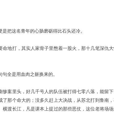
硬是把这名青年的心肠磨砺得比石头还冷。
要命地打，其实人家骨子里憋着一股火，那十几笔深仇大
句句全是用血肉之躯换来的。
南惨案里头，好几千号人的队伍被打得七零八落，能留下
成了那个命大的；没多久赶上大决战，从苏北打到鲁南，
、横渡长江，凡是课本上提过的那些恶仗，这位老将场场