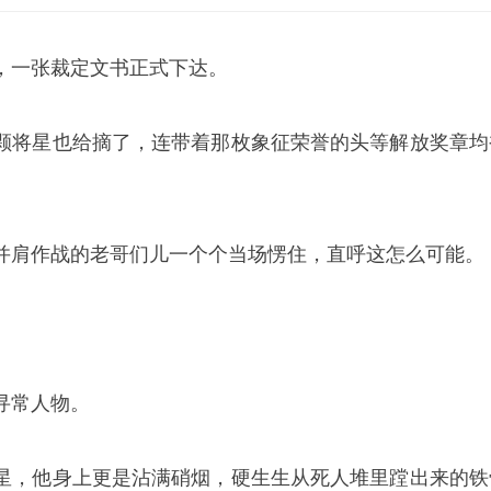
，一张裁定文书正式下达。
颗将星也给摘了，连带着那枚象征荣誉的头等解放奖章均
。
并肩作战的老哥们儿一个个当场愣住，直呼这怎么可能。
寻常人物。
星，他身上更是沾满硝烟，硬生生从死人堆里蹚出来的铁