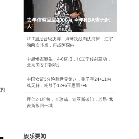
去年信誓旦旦3000万 今年NBA查无此
人
U17国足晋级决赛！点球决战淘汰河床，江宇
涵两次扑点，再战阿森纳
中超惨案诞生：4-0横扫，张玉宁传射建功，
北京国安升到第3
中国女篮3分险胜世界第八，张子宇24+11内
线无解，杨舒予12+6王思雨7+5
的
拜仁2-1维拉，金玟哉、迪亚斯破门，若昂-戈
麦斯扳回一城
娱乐要闻