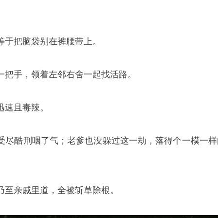
等于把脑袋别在裤腰带上。
一把手，领着左邻右舍一起找活路。
迅速且毒辣。
受尽酷刑咽了气；老爹也没躲过这一劫，落得个一模一样
乃至亲戚里道，全被斩草除根。