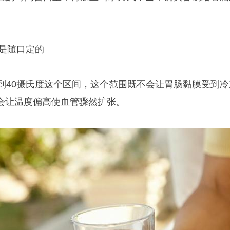
不是随口定的
5到40摄氏度这个区间，这个范围既不会让胃肠黏膜受到冷
会让温度偏高使血管骤然扩张。