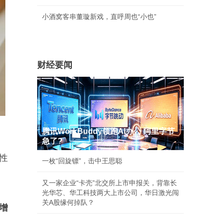
小酒窝客串董璇新戏，直呼周也“小也”
财经要闻
腾讯WorkBuddy领跑AI办公 阿里字节
急了?
性
一枚“回旋镖”，击中王思聪
又一家企业“卡壳”北交所上市申报关，背靠长
光华芯、华工科技两大上市公司，华日激光闯
关A股缘何掉队？
增