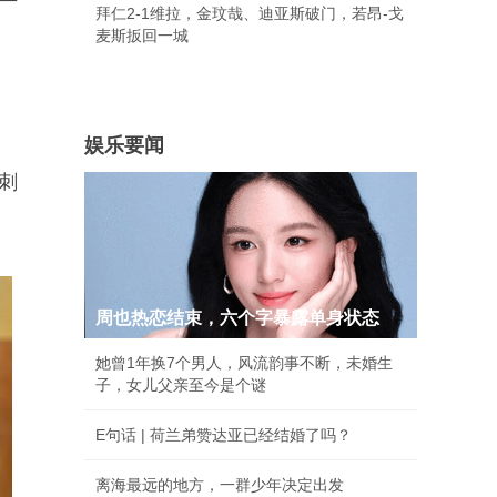
拜仁2-1维拉，金玟哉、迪亚斯破门，若昂-戈
麦斯扳回一城
娱乐要闻
刺
周也热恋结束，六个字暴露单身状态
她曾1年换7个男人，风流韵事不断，未婚生
子，女儿父亲至今是个谜
E句话 | 荷兰弟赞达亚已经结婚了吗？
离海最远的地方，一群少年决定出发