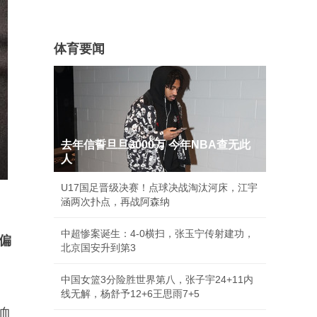
体育要闻
去年信誓旦旦3000万 今年NBA查无此
人
U17国足晋级决赛！点球决战淘汰河床，江宇
涵两次扑点，再战阿森纳
中超惨案诞生：4-0横扫，张玉宁传射建功，
偏
北京国安升到第3
中国女篮3分险胜世界第八，张子宇24+11内
线无解，杨舒予12+6王思雨7+5
血