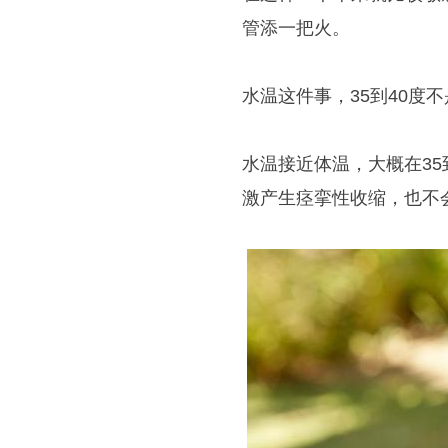
管添一把火。
水温这件事，35到40度
水温接近体温，大概在3
激产生痉挛性收缩，也不