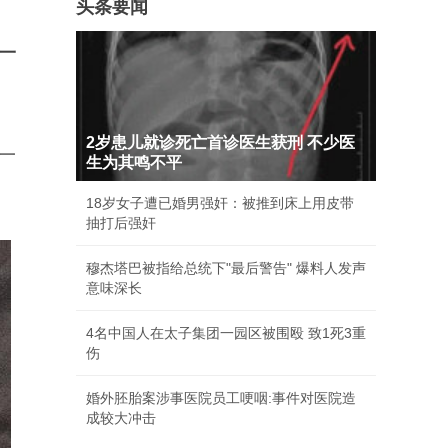
头条要闻
一
2岁患儿就诊死亡首诊医生获刑 不少医
一
生为其鸣不平
18岁女子遭已婚男强奸：被推到床上用皮带
抽打后强奸
穆杰塔巴被指给总统下"最后警告" 爆料人发声
意味深长
4名中国人在太子集团一园区被围殴 致1死3重
伤
婚外胚胎案涉事医院员工哽咽:事件对医院造
成较大冲击