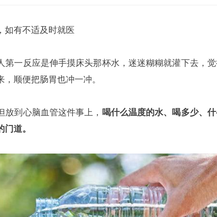
，如有不适及时就医
人第一反应是伸手摸床头那杯水，迷迷糊糊就灌下去，觉
来，顺便把肠胃也冲一冲。
但放到心脑血管这件事上，
喝什么温度的水、喝多少、什
的门道。