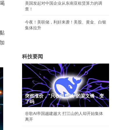
喝
美国发起对中国企业从东南亚租赁算力的调
查！
今夜！美联储，利好来袭！美股、黄金、白银
集体拉升
黏
加
科技要闻
突然涨价，"只收电费钱"的梁文锋，变
了吗
谷歌AI帝国越建越大 打江山的人却开始集体
离开