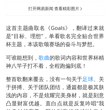
打开网易新闻 查看精彩图片
这首主题曲取名《Goals》，翻译过来就
是“目标、理想”，单看歌名完全贴合世界
杯主题，本该歌颂赛场的奋斗与梦想。
可谁能想到，
歌曲
的歌词内容和世界杯精
神八竿子打不着，全程跑偏到底！
整首歌翻来覆去，没有一句关于
足球
、关
于拼搏、关于团队团结，通篇都是极其肤
浅的内容，不是炫耀完美身材，就是刻意
凸显财富优越。直白点就是反复吟唱“我