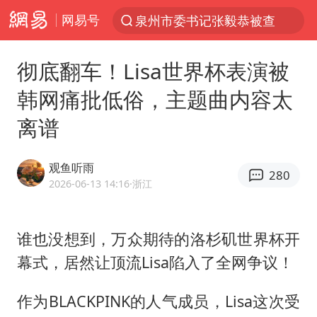
网易号
泉州市委书记张毅恭被查
“电影+”如何激发千亿级消费新活力？
彻底翻车！Lisa世界杯表演被
秘鲁和墨西哥宣布恢复外交关系
韩网痛批低俗，主题曲内容太
台风白海豚已进入24小时警戒线
离谱
沙特土耳其巴基斯坦签署共同防务协议
中医教你一招提升气血
观鱼听雨
280
美联储9月还敢加息吗
2026-06-13 14:16
·浙江
四川宜宾市高县4.9级地震致1人死亡
胡彦斌韩磊 谁帮谁
谁也没想到，万众期待的洛杉矶世界杯开
幕式，居然让顶流Lisa陷入了全网争议！
上海：台风白海豚或将带来龙卷风
百花奖开幕式
作为BLACKPINK的人气成员，Lisa这次受