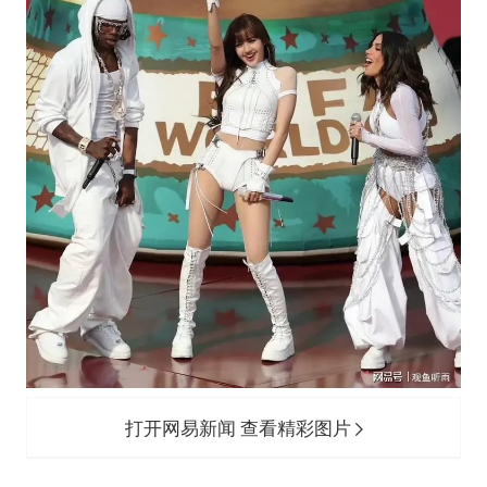
打开网易新闻 查看精彩图片