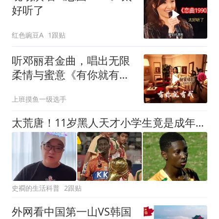
好听了
红色豌豆A
1跟贴
听邓丽君金曲，唱出无限
柔情与蜜意《有你就有
我》
上班摸鱼一级选手
太荒唐！11岁黑人天才小学生竟是成年人？董路悬赏2个W求真相
史襉的生活科普
2跟贴
外网看中国第一山VS韩国