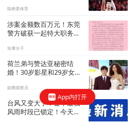
还是职场潜规则？
陈赩爱体育
涉案金额数百万元！东莞
警方破获一起特大职务侵
占案
知肇分子
荷兰弟与赞达亚秘密结
婚！30岁影星和29岁女友
英国低调办婚礼
娱圈观察员
App内打开
台风又变大了！金华最强
风雨时段已锁定！今天开
始出门务必小心
最金华