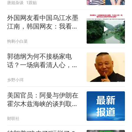
唐姐杂谈
1跟贴
外国网友看中国乌江水墨
江南，韩国网友：我看见
了中国落后的一面
狗剩小白菜
郭德纲为何不接杨家电
话？一场病看清人心，杨
家输得不冤
乡野小珥
美国官员：阿曼与伊朗在
霍尔木兹海峡的谈判取得
进展 预计将很快达成协议
财联社