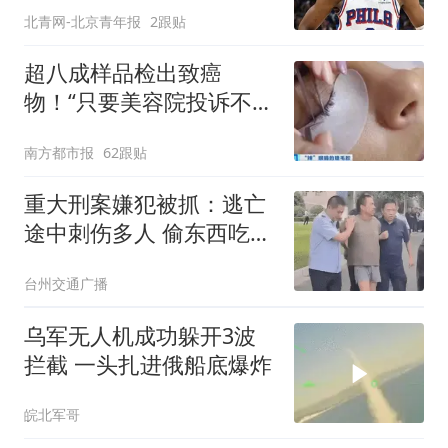
常欢迎他
北青网-北京青年报
2跟贴
超八成样品检出致癌
物！“只要美容院投诉不
多，店家就不会更换产品”
南方都市报
62跟贴
重大刑案嫌犯被抓：逃亡
途中刺伤多人 偷东西吃被
发现
台州交通广播
乌军无人机成功躲开3波
拦截 一头扎进俄船底爆炸
皖北军哥