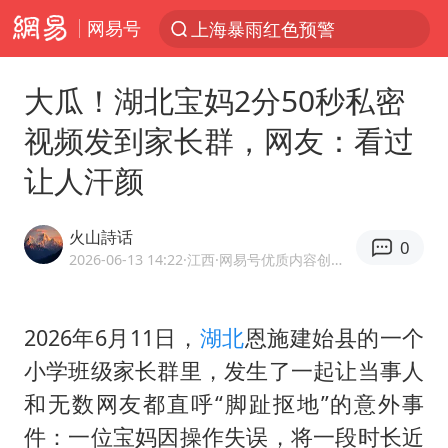
网易号
跨界融合拉长夏日经济消费链条
四川宜宾5.5级地震后余震为何不断
大瓜！湖北宝妈2分50秒私密
白海豚5次眼壁置换
视频发到家长群，网友：看过
上海轨交全网络地面高架区段限速运行
让人汗颜
王艺迪无缘横滨赛决赛
2026年7月份居民消费价格同比上涨0.5%
火山詩话
0
武契奇会见泽连斯基有何意图
2026-06-13 14:22
·江西
·网易号优质内容创作者
“伊斯兰版北约”出现
台铃电动车仅骑一年就断电趴窝
2026年6月11日，
湖北
恩施建始县的一个
小学班级家长群里，发生了一起让当事人
上海大部迎大暴雨
和无数网友都直呼“脚趾抠地”的意外事
方桃子代言广告视频已下架
件：一位宝妈因操作失误，将一段时长近