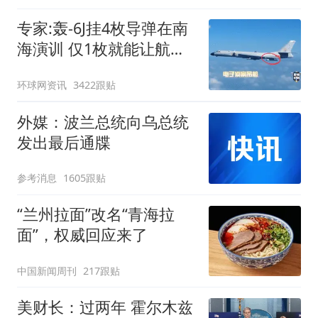
专家:轰-6J挂4枚导弹在南
海演训 仅1枚就能让航母
瘫痪
环球网资讯
3422跟贴
外媒：波兰总统向乌总统
发出最后通牒
参考消息
1605跟贴
“兰州拉面”改名“青海拉
面”，权威回应来了
中国新闻周刊
217跟贴
美财长：过两年 霍尔木兹