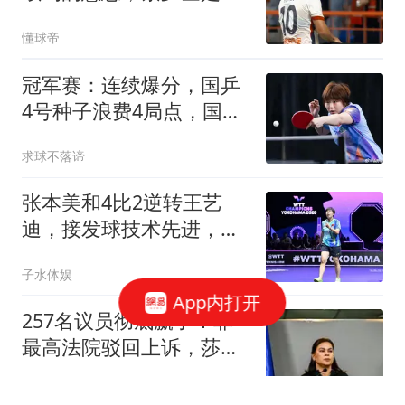
超薪水最高的中卫
懂球帝
冠军赛：连续爆分，国乒
4号种子浪费4局点，国乒
半决赛1胜2负收官
求球不落谛
张本美和4比2逆转王艺
迪，接发球技术先进，率
先打进决赛
子水体娱
App内打开
257名议员彻底赢了！菲
最高法院驳回上诉，莎拉
弹劾案要一锤定音
冰语历史