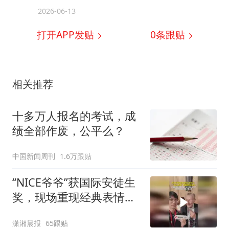
2026-06-13
打开APP发贴
0
条跟贴
相关推荐
十多万人报名的考试，成
绩全部作废，公平么？
中国新闻周刊
1.6万跟贴
“NICE爷爷”获国际安徒生
奖，现场重现经典表情
包，向中国粉丝问好
潇湘晨报
65跟贴