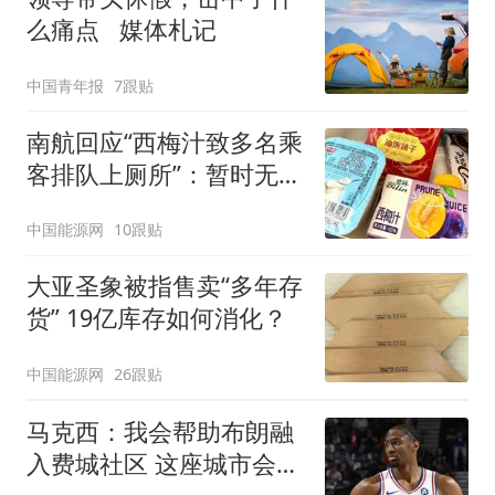
么痛点 媒体札记
中国青年报
7跟贴
南航回应“西梅汁致多名乘
客排队上厕所”：暂时无法
核查是否发放西梅汁
中国能源网
10跟贴
大亚圣象被指售卖“多年存
货” 19亿库存如何消化？
中国能源网
26跟贴
马克西：我会帮助布朗融
入费城社区 这座城市会非