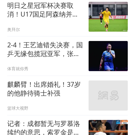
明日之星冠军杯决赛取
消！U17国足阿森纳并列
冠军，赵松源MVP
奥拜尔
2-4！王艺迪错失决赛，国
乒无缘包揽冠亚军，张本
美和擦边球太多了
体育就你秀
麒麟臂！出席婚礼！37岁
的他静待骑士补强
篮球大视野
记者：成都暂无与罗慕洛
续约的意思，索罗金是中