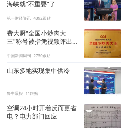
海峡就“不重要”了
第一财经资讯
4392跟贴
费大厨"全国小炒肉大
王"称号被指凭视频评出
官方回应
中国新闻周刊
2750跟贴
山东多地实现集中供冷
鲁中晨报
11跟贴
空调24小时开着反而更省
电？电力部门回应