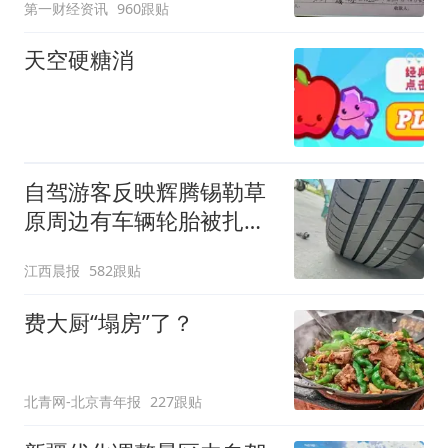
第一财经资讯
960跟贴
天空硬糖消
自驾游客反映辉腾锡勒草
原周边有车辆轮胎被扎，
修理店铺换胎价格高达千
江西晨报
582跟贴
元，官方发布情况通报
费大厨“塌房”了？
北青网-北京青年报
227跟贴