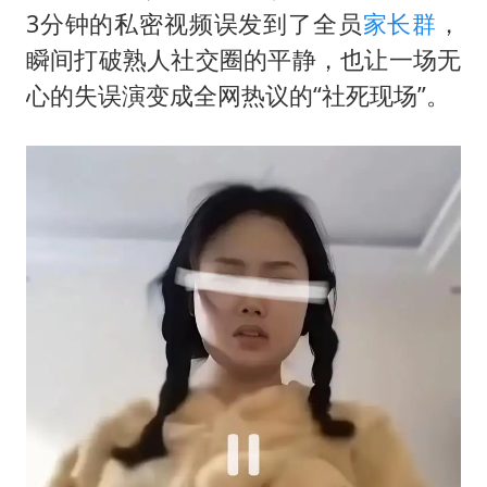
浙江海域将现5到8米巨浪到狂浪
3分钟的私密视频误发到了全员
家长群
，
伯克希尔净买入约200亿美元股票
瞬间打破熟人社交圈的平静，也让一场无
上交绝杀清华 姚明笑出表情包
心的失误演变成全网热议的“社死现场”。
曝美下令调查弹药库存信息遭泄露事件
白海豚在海上打了个结
以军士兵把枪口对准中国记者
构建更高水平的全民健身公共服务体系