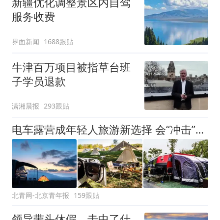
新疆优化调整景区内自驾
服务收费
界面新闻
1688跟贴
牛津百万项目被指草台班
子学员退款
潇湘晨报
293跟贴
电车露营成年轻人旅游新选择 会“冲击”传统住宿业吗？
北青网-北京青年报
159跟贴
领导带头休假，击中了什