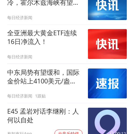
冷，霍尔木兹海峡有望重
开，金价强势收复4300美
每日经济新闻
元
全亚洲最大黄金ETF连续
16日净流入！
每日经济新闻
中东局势有望缓和，国际
金价站上4100美元/盎
司，金ETF富国
每日经济新闻
1跟贴
（518680）涨超2.5%
E45 孟岩对话李继刚：人
何以自处
00:12
有知有行App
云音乐特供