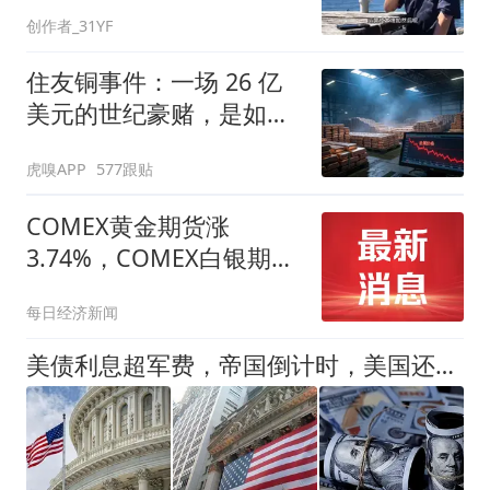
创作者_31YF
住友铜事件：一场 26 亿
美元的世纪豪赌，是如何
崩盘的
虎嗅APP
577跟贴
COMEX黄金期货涨
3.74%，COMEX白银期货
涨3.34%
每日经济新闻
美债利息超军费，帝国倒计时，美国还能撑多久？