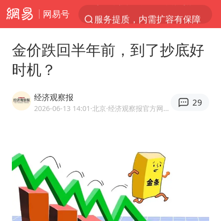
网易号
服务提质，内需扩容有保障
官方通报传销头目出狱办书院
金价跌回半年前，到了抄底好
米兰1-1国米
时机？
台风白海豚或在华东沿海登陆
逃犯看演唱会 刚出地铁就被逮住
经济观察报
29
因凡蒂诺首次公开道歉
2026-06-13 14:01
·北京
·经济观察报官方网易号
41岁女子为鼓励女儿考上985研究生
《Monica》填词人黎彼得去世
人贩子“梅姨”真实姓名曝光
普京宣布多项人事调整
“银行午休1.5小时”留个窗口行不行