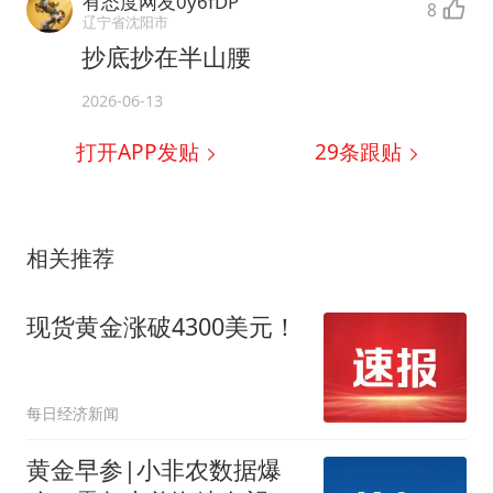
有态度网友0y6fDP
8
辽宁省沈阳市
抄底抄在半山腰
2026-06-13
打开APP发贴
29
条跟贴
相关推荐
现货黄金涨破4300美元！
每日经济新闻
黄金早参|小非农数据爆