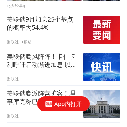
此去经年q
美联储9月加息25个基点
的概率为54.4%
财联社
1跟贴
美联储鹰风阵阵！卡什卡
利呼吁启动渐进加息 以避
免通胀根深蒂固
财联社
美联储鹰派阵营扩容！理
事库克称已准备支持加息
App内打开
财联社