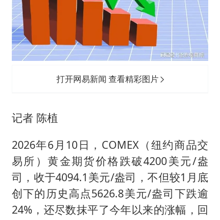
谷歌首席科学家Jeff Dean离职创业
22岁女生南太行山失联已超十天
汕头市政府被约谈
陕西柞水遭遇暴雨五千余户群众转移
蜜雪冰城员工抽烟收银 门店现已停业
打开网易新闻 查看精彩图片
嘲讽周星驰无儿女没朋友 李修贤道歉
坚持党全面领导和党中央集中统一领导
记者 陈植
2026年6月10日，COMEX（纽约商品交
易所）黄金期货价格跌破4200美元/盎
司，收于4094.1美元/盎司，不但较1月底
创下的历史高点5626.8美元/盎司下跌逾
24%，还尽数抹平了今年以来的涨幅，回