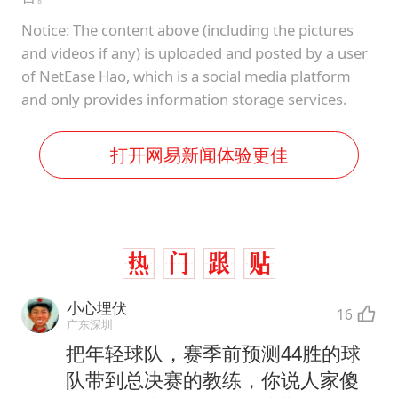
Notice: The content above (including the pictures
and videos if any) is uploaded and posted by a user
of NetEase Hao, which is a social media platform
and only provides information storage services.
打开网易新闻体验更佳
小心埋伏
16
广东深圳
把年轻球队，赛季前预测44胜的球
队带到总决赛的教练，你说人家傻