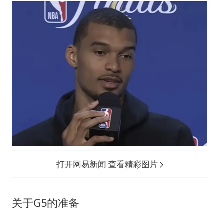
韩军前线部队连曝丑闻
上海大部迎大暴雨
《龙餐馆》 冲奖
武契奇会见泽连斯基有何意图
笔试第一被劝弃考涉事副校长被撤职
奋力开创中国式现代化建设新局面
打开网易新闻 查看精彩图片
关于G5的准备