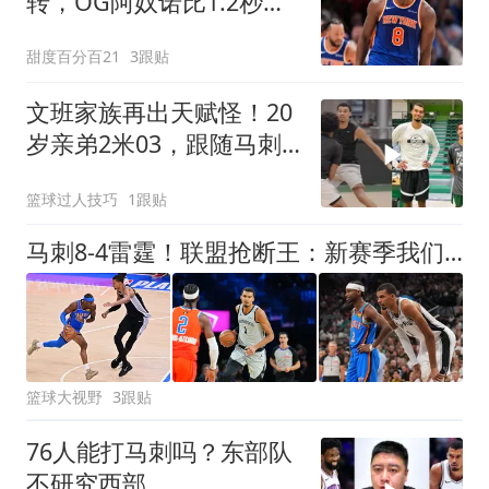
转，OG阿奴诺比1.2秒绝
杀助尼克斯53年首冠
甜度百分百21
3跟贴
文班家族再出天赋怪！20
岁亲弟2米03，跟随马刺
合练冲NBA
篮球过人技巧
1跟贴
马刺8-4雷霆！联盟抢断王：新赛季我们必须击败他们
篮球大视野
3跟贴
76人能打马刺吗？东部队
不研究西部