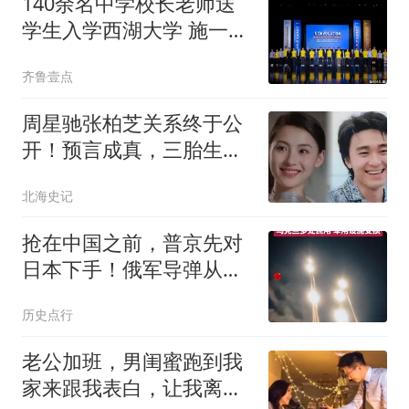
140余名中学校长老师送
学生入学西湖大学 施一公
致辞
齐鲁壹点
周星驰张柏芝关系终于公
开！预言成真，三胎生父
谣言终于水落石出
北海史记
抢在中国之前，普京先对
日本下手！俄军导弹从天
而降摧毁日企仓库
历史点行
老公加班，男闺蜜跑到我
家来跟我表白，让我离婚