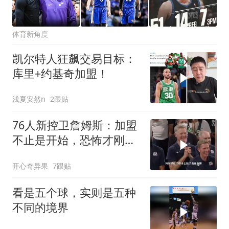
体育新角度
凯尔特人狂飙交易目标：
库里+约基奇加盟！
浅夏安然n
2跟贴
76人新控卫詹姆斯：加盟
不止是开始，恐怖才刚刚
开始！
开心奇异果
7跟贴
看是五个球，实则是五种
不同的境界