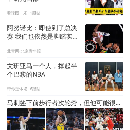
看球图一乐
1跟贴
阿努诺比：即使到了总决
赛 我们也依然是脚踏实地
一场一场地打
北青网-北京青年报
文班亚马一个人，撑起半
个巴黎的NBA
带你逛体坛
6跟贴
马刺签下前步行者次轮秀，但他可能很难得到一份双向合同？