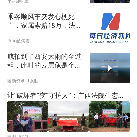
小白趣味屋
乘客顺风车突发心梗死
亡，家属索赔18万，法院
判决车主无过错
Ping值焦虑
航拍到了西安大雨的全过
程，此时的云层像是个巨
大的洒水车
蓬勃资讯
1跟贴
让“破坏者”变“守护人”：广西法院生态环境司法保护的创新实践
中国日报网