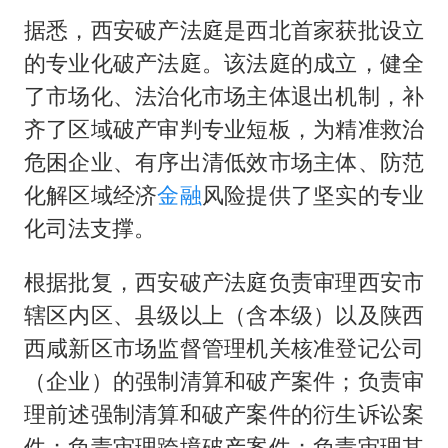
香港刷新1884年以来最高气温纪录
据悉，西安破产法庭是西北首家获批设立
国足U17与阿森纳决赛取消 并列冠军
的专业化破产法庭。该法庭的成立，健全
构建更高水平的全民健身公共服务体系
了市场化、法治化市场主体退出机制，补
云南一男子胃中取出180颗铁钉
齐了区域破产审判专业短板，为精准救治
景区回应“麦积山石窟看完需2000元”
危困企业、有序出清低效市场主体、防范
曹颖儿子首次演长剧
化解区域经济
金融
风险提供了坚实的专业
化司法支撑。
以军士兵把枪口对准中国记者
奋力开创中国式现代化建设新局面
根据批复，西安破产法庭负责审理西安市
辖区内区、县级以上（含本级）以及陕西
西咸新区市场监督管理机关核准登记公司
（企业）的强制清算和破产案件；负责审
理前述强制清算和破产案件的衍生诉讼案
件；负责审理跨境破产案件；负责审理其