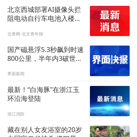
北京西城部署AI摄像头拦
阻电动自行车电池入楼，
0.3秒预警3分钟上门处置
北青网-北京青年报
国产磁悬浮5.3秒飙到时速
800公里，半年内3破世界
纪录
界面新闻
最新！“白海豚”在浙江玉
环沿海登陆
浙江消防
藏在别人女友浴室的20岁