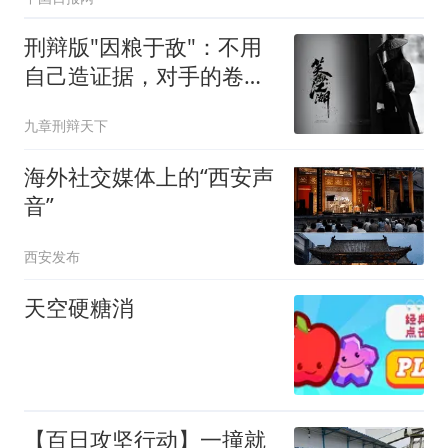
刑辩版"因粮于敌"：不用
自己造证据，对手的卷宗
就是你的粮草
九章刑辩天下
海外社交媒体上的“西安声
音”
西安发布
天空硬糖消
【百日攻坚行动】一撞就