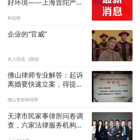
好环境——上海普陀严
打“代理维权”敲诈犯罪、
和讯网
筑牢金融法治屏障
企业的“官威”
名人苟或
2跟贴
佛山律师专业解答：起诉
离婚要快速立案，得提前
做好这些准备
佛山李智锋律师
天津市民家事律所问卷调
查，六家法律服务机构测
评参考