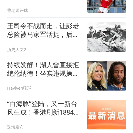
赛，回答了曼联所有的质
曹老师评球
疑
王司令不战而走，让彭老
总险被马家军活捉，后缺
席我国首次大授衔
历史人文2
持续发酵！湖人曾直接拒
绝伦纳德！坐实违规操
作？
Haviven聊球
“白海豚”登陆，又一新台
风生成！香港刷新1884年
来最热纪录
珠海发布