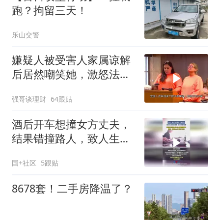
跑？拘留三天！
乐山交警
嫌疑人被受害人家属谅解
后居然嘲笑她，激怒法官
直接改判！
强哥谈理财
64跟贴
酒后开车想撞女方丈夫，
结果错撞路人，致人生命
垂危。法院：故意杀人
国+社区
5跟贴
罪，判处十三年
8678套！二手房降温了？