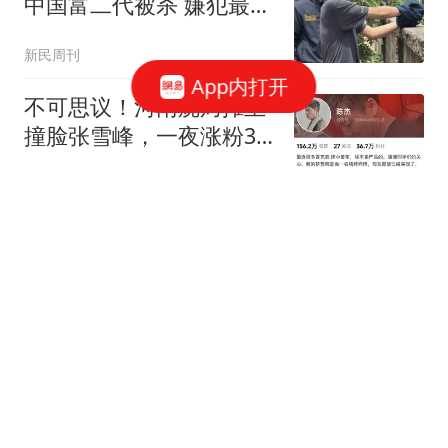
中国富二代被杀 嫌犯最新
发声
新民周刊
App内打开
不可思议！河南烧烤摊主
撞脸张雪峰，一夜涨粉36
万，每天只睡4小时，宣
火山詩话
称“不卖产品，只做烧烤”
9岁男孩被巨浪卷走近48
小时 目击者：保安曾喊话
劝阻
大风新闻
国内车市"冰火两重天":5
万小车卖不动 40万以上的
抢购
中国新闻周刊