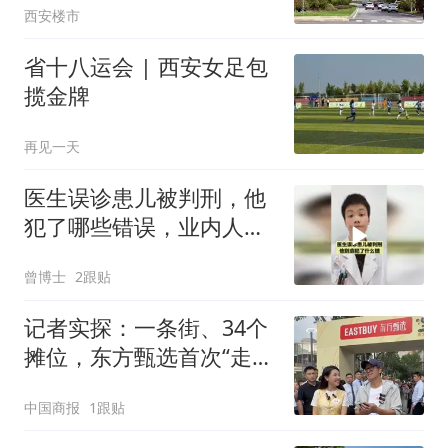
西安楼市
省十八运会 | 西安女足包
揽金牌
再见一天
医生误诊患儿被判刑，他
犯了哪些错误，业内人士
来详细分析！
曾博士
2跟贴
记者实探：一条街、34个
摊位，东方甄选首次“走
上”步行街
中国商报
1跟贴