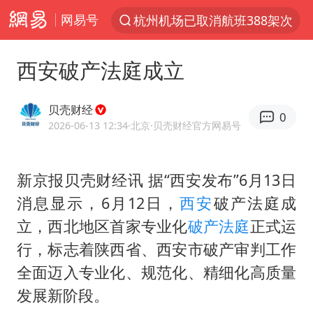
网易号
杭州机场已取消航班388架次
上半年我国经营主体结构持续优化
西安破产法庭成立
于东来回应胖东来近25年老店年底关闭
《披荆斩棘2026》阵容官宣
贝壳财经
0
中国籍豪华游艇富商之子在泰国被杀
2026-06-13 12:34
·北京
·贝壳财经官方网易号
白海豚北上或致京津冀暴雨
新京报贝壳财经讯 据“西安发布”6月13日
美将每月供乌爱国者拦截导弹
消息显示，6月12日，
西安
破产法庭成
《龙餐馆》 冲奖
立，西北地区首家专业化
破产法庭
正式运
世界第1特鲁姆普斯诺克中国赛一轮游
行，标志着陕西省、西安市破产审判工作
上门女婿出轨女邻居多年被判重婚罪
全面迈入专业化、规范化、精细化高质量
新疆一婚礼线上邀请引热议
发展新阶段。