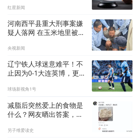
关系
红星新闻
河南西平县重大刑事案嫌
疑人落网 在玉米地里被抓
获
央视新闻
辽宁铁人球迷意难平！不
止因为0-1大连英博，更多
在于以下五点！
球场新视角1号
减脂后突然爱上的食物是
什么？网友晒出答案，最
后几样真没想到
另子维爱读史