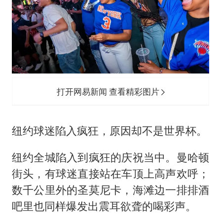
“不怕六爷挂得多 就怕六爷挂一颗”
全民健身事业高质量发展
WTT瑞典大满贯女单签表出炉
36岁男演员成景区NPC后人气爆棚
乐享全民健身 共筑健康中国
打开网易新闻 查看精彩图片
纽约球迷陷入疯狂，原因却不是世界杯。
纽约全城陷入到疯狂的庆祝当中。曼哈顿
街头，有球迷直接站在车顶上高声欢呼；
数千公里外的圣莫尼卡，海滩边一排排酒
吧里也同样爆发出震耳欲聋的喝彩声。