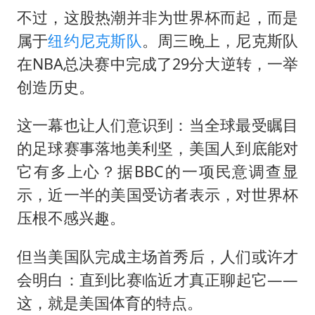
不过，这股热潮并非为世界杯而起，而是
属于
纽约尼克斯队
。周三晚上，尼克斯队
在NBA总决赛中完成了29分大逆转，一举
创造历史。
这一幕也让人们意识到：当全球最受瞩目
的足球赛事落地美利坚，美国人到底能对
它有多上心？据BBC的一项民意调查显
示，近一半的美国受访者表示，对世界杯
压根不感兴趣。
但当美国队完成主场首秀后，人们或许才
会明白：直到比赛临近才真正聊起它——
这，就是美国体育的特点。