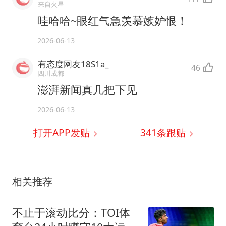
来自火星
哇哈哈~眼红气急羡慕嫉妒恨！
2026-06-13
有态度网友18S1a_
46
四川成都
澎湃新闻真几把下见
2026-06-13
打开APP发贴
341
条跟贴
相关推荐
不止于滚动比分：TOI体