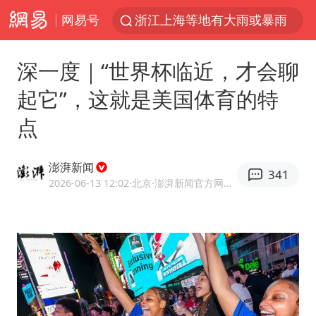
网易号
新疆优化调整景区内自驾服务费
上四休三，但降薪1000元，你接受吗？
深一度｜“世界杯临近，才会聊
黄金牛市回来了吗
起它”，这就是美国体育的特
情侣平潭拍日出坠崖1死1伤
点
台当局重金为“台独”织“皇帝新衣”
白海豚将正面袭击贯穿浙江
澎湃新闻
341
微信又有新功能，你可以“撤回”你的撤回了！
2026-06-13 12:02
·北京
·澎湃新闻官方网易号
几元成本的AI广告导致千万市值蒸发
《欢迎来龙餐馆》口碑
杭州全市有序停课
商场现钱学森巨幅海报 负责人回应