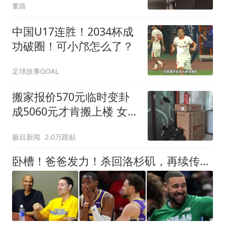
董路
中国U17连胜！2034杯成
功破圈！可小邝怎么了？
足球故事GOAL
搬家报价570元临时变卦
成5060元才肯搬上楼 女子
傻眼
极目新闻
2.0万跟贴
卧槽！爸爸发力！杀回洛杉矶，再续传奇？！