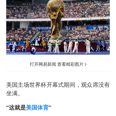
打开网易新闻 查看精彩图片
美国主场世界杯开幕式期间，观众席没有
坐满。
“这就是
美国体育
”