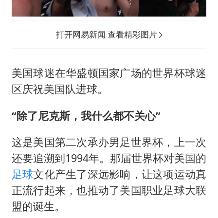
打开网易新闻 查看精彩图片
美国球迷在华盛顿国家广场的世界杯球迷
区庆祝美国队进球。
“除了尼克斯，我什么都不关心”
这是美国第二次承办男足世界杯，上一次
还要追溯到1994年。那届世界杯对美国的
足球
文化产生了深远影响，让这项运动真
正流行起来，也推动了美国职业足球大联
盟的诞生。