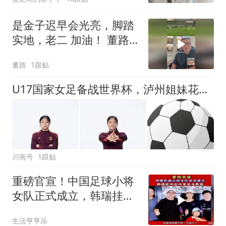
是金子迟早会光亮，脚踏
实地，老二 加油！ 董路
的微博视频
董路
1跟贴
U17国家女足备战世界杯，泸州姐妹花入选集训名单！
川南号
1跟贴
重磅官宣！中国足球小将
女队正式成立，韩瑞挂帅
出任首任主教练！
生活亨亨乐