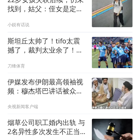
找到，姑父：侄女是定向
生，怀疑被人骗了
小鋭有话说
斯坦丘太帅了！tifo太震
撼了，裁判太业余了！疑
似点球+鞋钉蹬人不判
刀锋体育
伊媒发布伊朗最高领袖视
频：穆杰塔巴讲话被众人
围住
央视新闻客户端
烟草公司职工婚内出轨 与
2名异性多次发生不正当