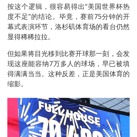
按这个逻辑，很容易得出“美国世界杯热
度不足”的结论。毕竟，赛前75分钟的开
幕式表演环节，洛杉矶体育场的看台仍然
显得稀稀拉拉。
但如果将目光移到比赛开球那一刻，会发
现这座能容纳7万多人的球场，早已被填
得满满当当。这种反差，正是美国体育的
缩影。