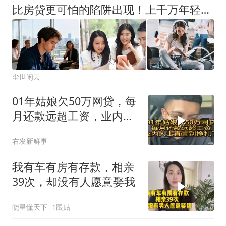
比房贷更可怕的陷阱出现！上千万年轻人成收割目标，五年掏空未来
尘世闲云
01年姑娘欠50万网贷，每
月还款远超工资，业内人
士直言别挣扎了
右发新鲜事
我有车有房有存款，相亲
39次，却没有人愿意娶我
晓星懂天下
1跟贴