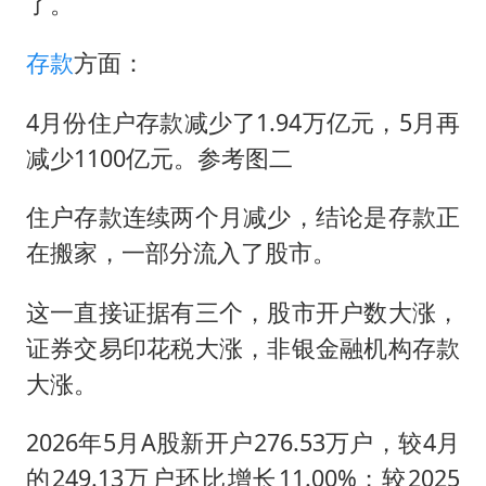
儿子陪躺平老爹体验外卖员火了
了。
浙江台州《告全体市民书》
存款
方面：
香港宏福苑火灾或由烟头引起
4月份住户存款减少了1.94万亿元，5月再
西贝创始人贾国龙押注鲜羊赛道
减少1100亿元。参考图二
“不怕六爷挂得多 就怕六爷挂一颗”
多个明星演唱会取消
住户存款连续两个月减少，结论是存款正
36岁男演员成景区NPC后人气爆棚
在搬家，一部分流入了股市。
人民的健康、体质、幸福一脉相承
这一直接证据有三个，股市开户数大涨，
证券交易印花税大涨，非银金融机构存款
大涨。
2026年5月A股新开户276.53万户，较4月
的249.13万户环比增长11.00%；较2025