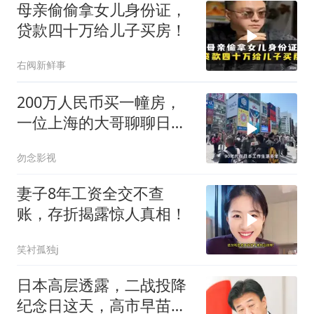
母亲偷偷拿女儿身份证，
贷款四十万给儿子买房！
右阀新鲜事
200万人民币买一幢房，
一位上海的大哥聊聊日本
房价变化
勿念影视
妻子8年工资全交不查
账，存折揭露惊人真相！
笑衬孤独j
日本高层透露，二战投降
纪念日这天，高市早苗可