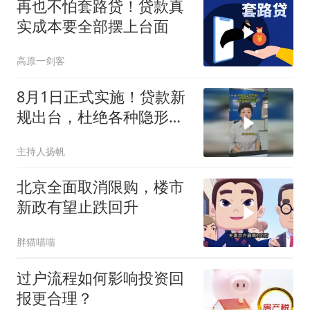
再也不怕套路贷！贷款真
实成本要全部摆上台面
高原一剑客
8月1日正式实施！贷款新
规出台，杜绝各种隐形收
费！
主持人扬帆
北京全面取消限购，楼市
新政有望止跌回升
胖猫喵喵
过户流程如何影响投资回
报更合理？