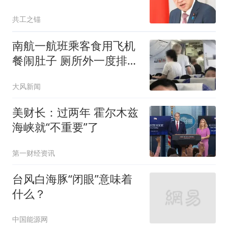
能要恶心中国一把
共工之锚
南航一航班乘客食用飞机
餐闹肚子 厕所外一度排长
队
大风新闻
美财长：过两年 霍尔木兹
海峡就“不重要”了
第一财经资讯
台风白海豚“闭眼”意味着
什么？
中国能源网