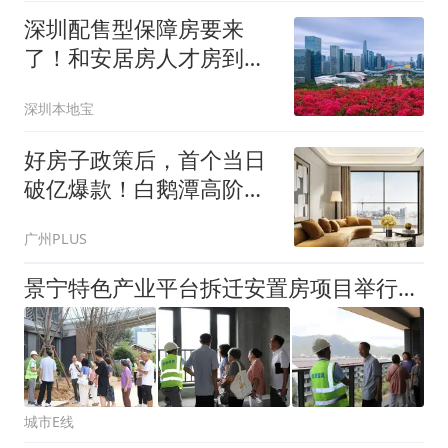
深圳配售型保障房要来
了！和安居房人才房到底
有何不同？
深圳本地宝
好房子政策后，首个当日
破亿爆款！白鹅潭高阶生
活，重新定义
广州PLUS
景宁特色产业平台拆迁安置房项目举行业主开放日活动
城市E线