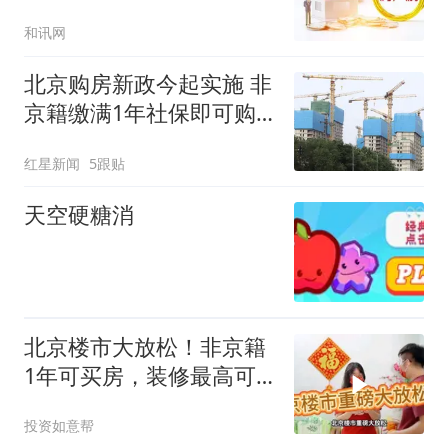
和讯网
北京购房新政今起实施 非
京籍缴满1年社保即可购
房 中介：看房人比上周末
红星新闻
5跟贴
增加两成
天空硬糖消
北京楼市大放松！非京籍
1年可买房，装修最高可
提25万公积金
投资如意帮