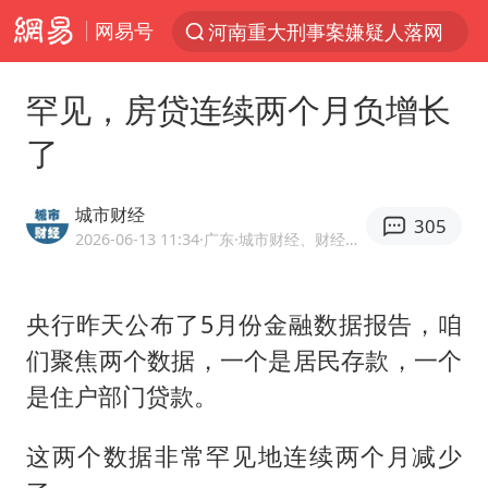
网易号
河南重大刑事案嫌疑人落网
解锁各地夏日限定体验
罕见，房贷连续两个月负增长
西湖突现狂风暴雨 游客瞬间被浇透
了
金饰克价一夜涨回1300元
新疆景区自驾服务费改为按车收费
城市财经
305
视频丨中国东方电气集团原党组副书记、董事宋致远被查
2026-06-13 11:34
·广东
·城市财经、财经白话创始人
梁家辉：到内地拍戏不是北上是回归
央行昨天公布了5月份金融数据报告，咱
白海豚将正面袭击贯穿浙江
们聚焦两个数据，一个是居民存款，一个
酒店回应车内过夜被收150元
是住户部门贷款。
几元成本 千万市值蒸发
牛津大学一纸声明甩不了锅
这两个数据非常罕见地连续两个月减少