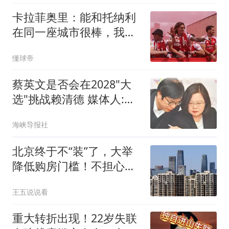
卡拉菲奥里：能和托纳利
在同一座城市很棒，我没
那么孤单了
懂球帝
蔡英文是否会在2028"大
选"挑战赖清德 媒体人:不
敢讲
海峡导报社
北京终于不“装”了，大举
降低购房门槛！不担心房
价反弹吗？
王五说说看
重大转折出现！22岁失联