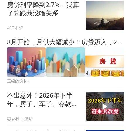
房贷利率降到2.7%，我算
了算跟我没啥关系
祥子札记
8月开始，月供大幅减少！房贷迈入，2%，低利率时代，贴息惠及谁？
正经的烧杯1
不出意外！2026年下半
年，房子、车子、存款或
将迎来“大改变”
惠农村
1跟贴