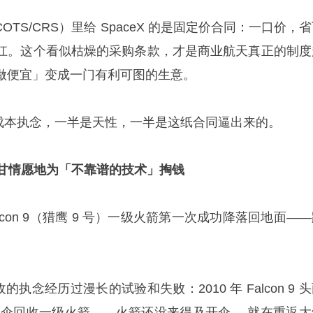
OTS/CRS）里给 SpaceX 的是固定价合同：一口价，
扛。这个看似枯燥的采购条款，才是商业航天真正的制度
做便宜」变成一门有利可图的生意。
终的成本执念，一半是天性，一半是这纸合同逼出来的。
心甘情愿地为「不靠谱的技术」掏钱
日，Falcon 9（猎鹰 9 号）一级火箭第一次成功降落回地面—
收的执念经历过漫长的试验和失败：2010 年 Falcon 9 
落伞回收一级火箭——火箭还没来得及开伞， 就在重返大