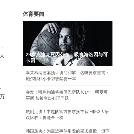
体育要闻
纸，
29岁克拉克死因公布：吸食海洛因与可
人
卡因
曝莱昂纳德案预计协商和解！名嘴要求重罚：
鲍尔默和小卡都该禁赛一年
、
突发！曝利物浦将租借巴萨队长1年：明夏可
万
买断 曾被查出心理问题
硬刚足协！中超队官方要求换主裁 列出3大争
议比赛：鲁能全上榜
韩国足协：为最近事件引发的疑虑道歉，但不