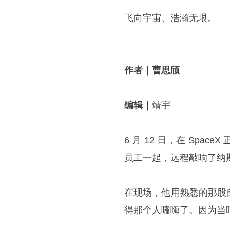
飞向宇宙、浩瀚无垠。
作者｜曹思颀
编辑｜
靖宇
6 月 12 日，在 Sp
员工一起，远程敲响了纳
在现场，他用熟悉的那股
得那个人嗑嗨了。因为当