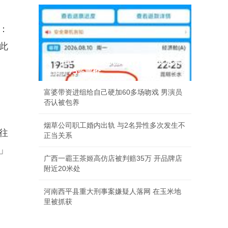
程：
此
男子在12306上买机票因行程有变退票
被扣了75%票价
富婆带资进组给自己硬加60多场吻戏 男演员
。
否认被包养
烟草公司职工婚内出轨 与2名异性多次发生不
往
正当关系
」
广西一霸王茶姬高仿店被判赔35万 开品牌店
附近20米处
河南西平县重大刑事案嫌疑人落网 在玉米地
里被抓获