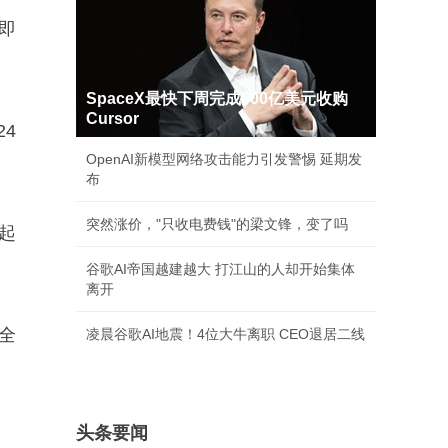
盘即
SpaceX最快下周完成600亿美元收购
Cursor
24
OpenAI新模型网络攻击能力引发警惕 延期发
布
突然涨价，"只收电费钱"的梁文锋，变了吗
起
谷歌AI帝国越建越大 打江山的人却开始集体
离开
更全
凌晨谷歌AI地震！4位大牛离职 CEO退居二线
头条要闻