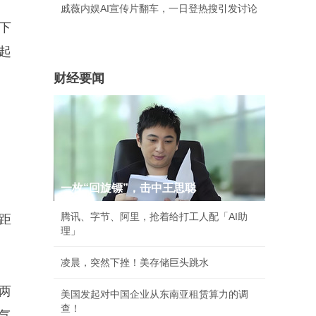
戚薇内娱AI宣传片翻车，一日登热搜引发讨论
省下
起
财经要闻
一枚“回旋镖”，击中王思聪
腾讯、字节、阿里，抢着给打工人配「AI助
—距
理」
凌晨，突然下挫！美存储巨头跳水
头两
美国发起对中国企业从东南亚租赁算力的调
查！
气