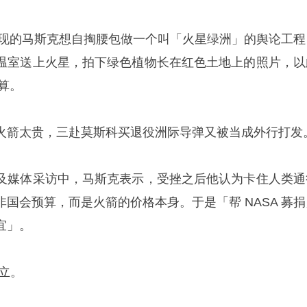
Pal 套现的马斯克想自掏腰包做一个叫「火星绿洲」的舆论工
温室送上火星，拍下绿色植物长在红色土地上的照片，以
预算。
火箭太贵，三赴莫斯科买退役洲际导弹又被当成外行打发
及媒体采访中，马斯克表示，受挫之后他认为卡住人类通
国会预算，而是火箭的价格本身。于是「帮 NASA 募捐
宜」。
成立。