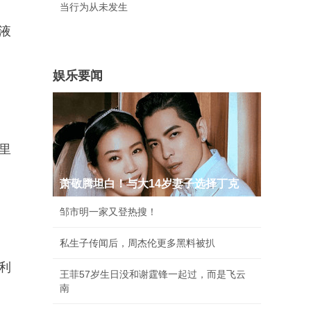
当行为从未发生
的液
娱乐要闻
死里
萧敬腾坦白！与大14岁妻子选择丁克
邹市明一家又登热搜！
私生子传闻后，周杰伦更多黑料被扒
笔利
王菲57岁生日没和谢霆锋一起过，而是飞云
南