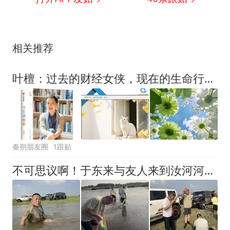
相关推荐
叶檀：过去的财经女侠，现在的生命行者，我用了50年学会不追赶
秦朔朋友圈
1跟贴
不可思议啊！于东来与友人来到汝河河滩湿地，一群老男人玩起打水仗、吃西瓜