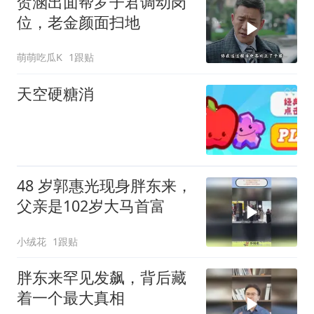
贺涵出面帮罗子君调动岗
位，老金颜面扫地
萌萌吃瓜K
1跟贴
天空硬糖消
48 岁郭惠光现身胖东来，
父亲是102岁大马首富
小绒花
1跟贴
胖东来罕见发飙，背后藏
着一个最大真相