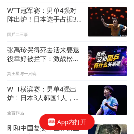
WTT冠军赛：男单4强对
阵出炉！日本选手占据3
席，张本智和4:0晋级
国乒二三事
张禹珍哭得死去活来要退
役幸好被拦下：激战松岛
辉空拳拳到肉，松岛跨入
冥王星与一只碗
超一流的最后一道心魔在
横滨被击碎，这和两站共
WTT横滨赛：男单4强出
赢七局的国乒没关系
炉！日本3人韩国1人，张
本智和零封大勒布伦，国
全言作品
乒无缘8强
App内打开
刚和中国复交，世界第三