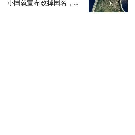
小国就宣布改掉国名，破
产小国有了新出路
开着车去流浪
香港宏福苑火灾致168人
遇难 最终调查报告公布
封面新闻
斯诺克中国公开赛丨丁俊
晖一轮游成首位出局
TOP16球手
北青网-北京青年报
"婚外胚胎案"合法妻子为
何无权销毁婚外胚胎 律师
释疑
热搜