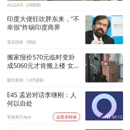
火山詩话
238跟贴
印度大佬狂吹胖东来，“不
幸假”炸锅印度商界
孟买指南
1跟贴
搬家报价570元临时变卦
成5060元才肯搬上楼 女子
傻眼
极目新闻
1.9万跟贴
E45 孟岩对话李继刚：人
何以自处
00:12
有知有行App
云音乐特供