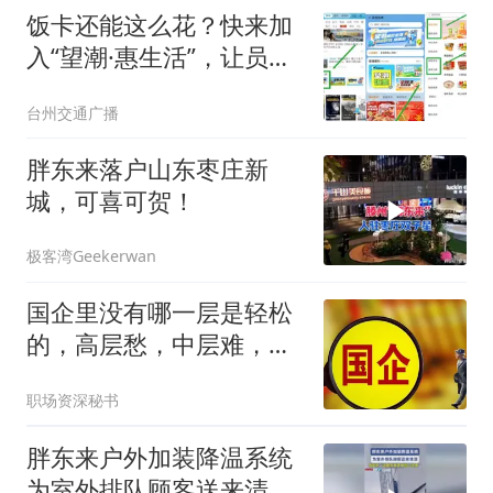
饭卡还能这么花？快来加
入“望潮·惠生活”，让员工
福利再升级
台州交通广播
胖东来落户山东枣庄新
城，可喜可贺！
极客湾Geekerwan
国企里没有哪一层是轻松
的，高层愁，中层难，基
层苦
职场资深秘书
胖东来户外加装降温系统
为室外排队顾客送来清凉