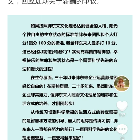
文，回应近期关于薪酬的争议。
浙江台州《告全体市民书》
酒店回应车内过夜被收150元
梁家辉百花奖演讲落泪
大V：马科斯把路走绝了
香港正式允许“拒绝抢救”
乐享全民健身 共筑健康中国