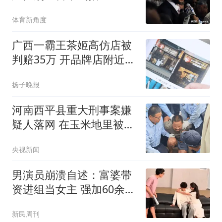
选秀！
体育新角度
广西一霸王茶姬高仿店被
判赔35万 开品牌店附近20
米处
扬子晚报
河南西平县重大刑事案嫌
疑人落网 在玉米地里被抓
获
央视新闻
男演员崩溃自述：富婆带
资进组当女主 强加60余场
吻戏
新民周刊