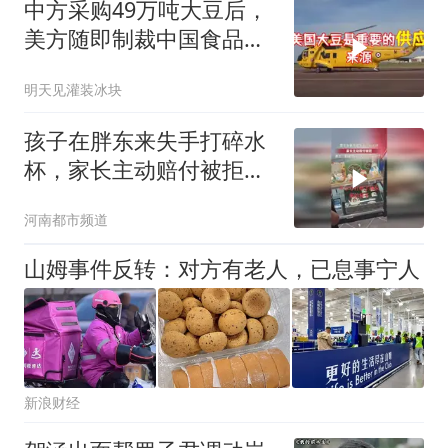
中方采购49万吨大豆后，
美方随即制裁中国食品企
业
明天见灌装冰块
孩子在胖东来失手打碎水
杯，家长主动赔付被拒，
员工：鞋里有碎渣吗？别
河南都市频道
扎着脚了！
山姆事件反转：对方有老人，已息事宁人
新浪财经