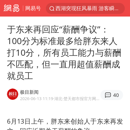
网易号
西湖突现狂风暴雨 游客瞬间被浇透
视频丨中国东方电气集团原党组副书记、董事宋致远被查
于东来再回应“薪酬争议”：
“不怕六爷挂得多 就怕六爷挂一颗”
100分为标准最多给胖东来人
杭州全市有序停课
打10分，所有员工能力与薪酬
直击东北超：哈尔滨vs通辽
不匹配，但一直用超值薪酬成
香港宏福苑火灾或由烟头引起
就员工
白海豚将正面袭击贯穿浙江
商场现钱学森巨幅海报 负责人回应
极目新闻
40
36岁男演员成景区NPC后人气爆棚
2026-06-13 11:19
·湖北
·楚天都市报官方网易号
郑丽文：台湾从来没有“独立”过
几元成本的AI广告导致千万市值蒸发
6月13日上午，
胖东来
创始人
于东来
再发