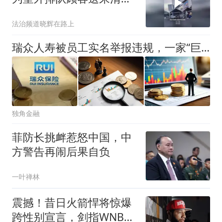
网友称“这服务真是暖到心
法治频道晓辉在路上
坎里”
瑞众人寿被员工实名举报违规，一家“巨无霸”险企的多重面孔
独角金融
菲防长挑衅惹怒中国，中
方警告再闹后果自负
一叶禅林
震撼！昔日火箭悍将惊爆
跨性别宣言，剑指WNBA