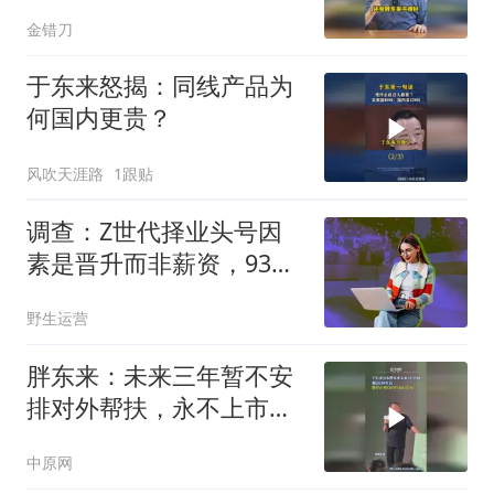
金错刀
于东来怒揭：同线产品为
何国内更贵？
风吹天涯路
1跟贴
调查：Z世代择业头号因
素是晋升而非薪资，93%
实习生梦想高管职位
野生运营
胖东来：未来三年暂不安
排对外帮扶，永不上市，
2030年后停止经营规模扩
中原网
张