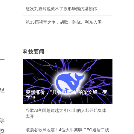
这次刘嘉玲也救不了原形毕露的梁朝伟
第33届视帝之争，胡歌、陈晓、靳东入围
一
科技要闻
一
经
突然涨价，"只收电费钱"的梁文锋，变
了吗
谷歌AI帝国越建越大 打江山的人却开始集体
离开
等
凌晨谷歌AI地震！4位大牛离职 CEO退居二线
资