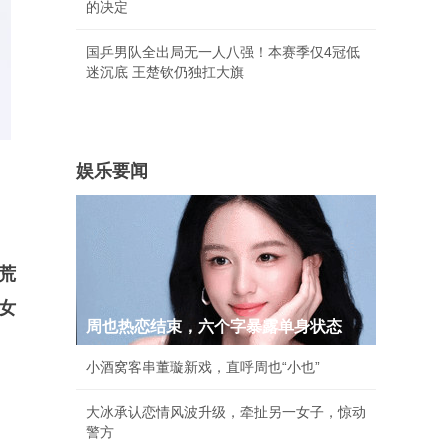
的决定
国乒男队全出局无一人八强！本赛季仅4冠低
迷沉底 王楚钦仍独扛大旗
娱乐要闻
荒
女
周也热恋结束，六个字暴露单身状态
小酒窝客串董璇新戏，直呼周也“小也”
大冰承认恋情风波升级，牵扯另一女子，惊动
警方