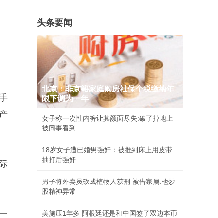
头条要闻
北京：非京籍家庭购房社保个税缴纳年
手
限下调为一年
产
女子称一次性内裤让其颜面尽失:破了掉地上
被同事看到
18岁女子遭已婚男强奸：被推到床上用皮带
抽打后强奸
际
男子将外卖员砍成植物人获刑 被告家属:他炒
股精神异常
一
美施压1年多 阿根廷还是和中国签了双边本币