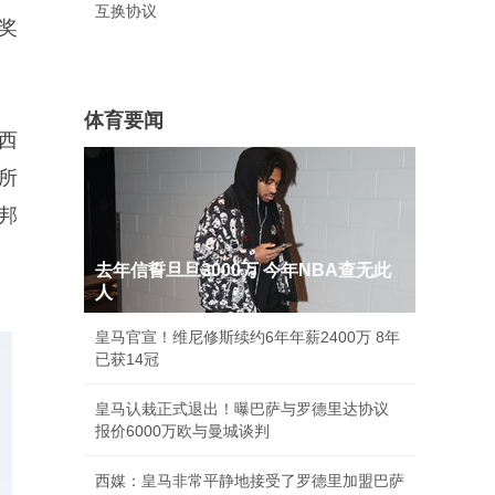
互换协议
奖
体育要闻
西
所
邦
去年信誓旦旦3000万 今年NBA查无此
人
皇马官宣！维尼修斯续约6年年薪2400万 8年
已获14冠
皇马认栽正式退出！曝巴萨与罗德里达协议
报价6000万欧与曼城谈判
西媒：皇马非常平静地接受了罗德里加盟巴萨