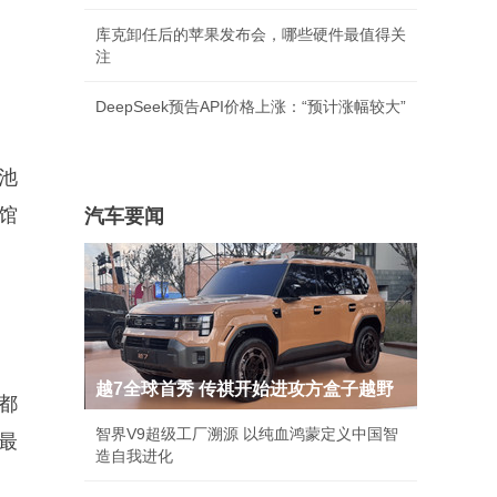
库克卸任后的苹果发布会，哪些硬件最值得关
注
。
DeepSeek预告API价格上涨：“预计涨幅较大”
池
馆
汽车要闻
越7全球首秀 传祺开始进攻方盒子越野
都
智界V9超级工厂溯源 以纯血鸿蒙定义中国智
最
造自我进化