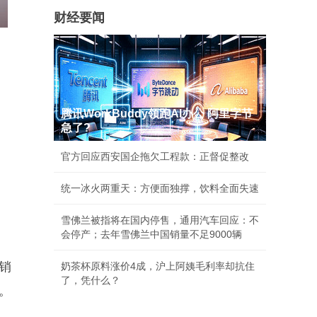
财经要闻
腾讯WorkBuddy领跑AI办公 阿里字节
急了?
官方回应西安国企拖欠工程款：正督促整改
统一冰火两重天：方便面独撑，饮料全面失速
雪佛兰被指将在国内停售，通用汽车回应：不
会停产；去年雪佛兰中国销量不足9000辆
销
奶茶杯原料涨价4成，沪上阿姨毛利率却抗住
了，凭什么？
。