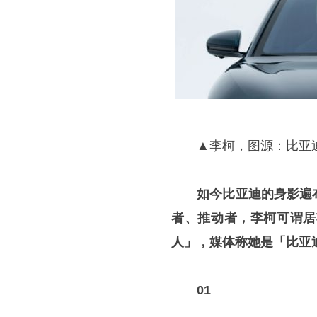
▲李柯，图源：比亚迪
如今比亚迪的身影遍
者、推动者，李柯可谓居
人」，媒体称她是「比亚
01