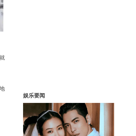
就
地
娱乐要闻