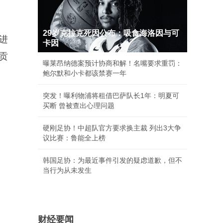
29岁克拉克死因公布：吸食海洛因与可
进
卡因
贡
曝莱昂纳德案预计协商和解！名嘴要求重罚：
鲍尔默和小卡都该禁赛一年
突发！曝利物浦将租借巴萨队长1年：明夏可
买断 曾被查出心理问题
硬刚足协！中超队官方要求换主裁 列出3大争
议比赛：鲁能全上榜
韩国足协：为最近事件引发的疑虑道歉，但不
当行为从未发生
财经要闻