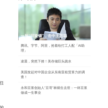
一枚“回旋镖”，击中王思聪
腾讯、字节、阿里，抢着给打工人配「AI助
理」
凌晨，突然下挫！美存储巨头跳水
。
美国发起对中国企业从东南亚租赁算力的调
查！
任
永和豆浆创始人“豆哥”林炳生去世：一杯豆浆
做成一生事业
的