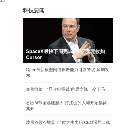
科技要闻
SpaceX最快下周完成600亿美元收购
Cursor
OpenAI新模型网络攻击能力引发警惕 延期发
布
突然涨价，"只收电费钱"的梁文锋，变了吗
谷歌AI帝国越建越大 打江山的人却开始集体
离开
凌晨谷歌AI地震！4位大牛离职 CEO退居二线