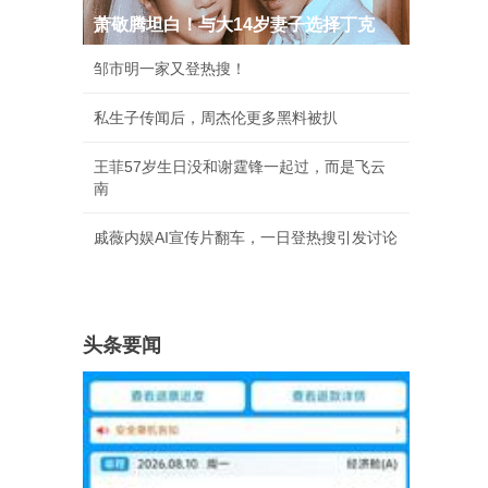
萧敬腾坦白！与大14岁妻子选择丁克
邹市明一家又登热搜！
私生子传闻后，周杰伦更多黑料被扒
王菲57岁生日没和谢霆锋一起过，而是飞云
南
戚薇内娱AI宣传片翻车，一日登热搜引发讨论
头条要闻