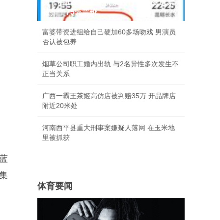
男子在12306上买机票因行程有变退票
被扣了75%票价
富婆带资进组给自己硬加60多场吻戏 男演员
否认被包养
烟草公司职工婚内出轨 与2名异性多次发生不
正当关系
广西一霸王茶姬高仿店被判赔35万 开品牌店
附近20米处
河南西平县重大刑事案嫌疑人落网 在玉米地
里被抓获
蓝
集
体育要闻