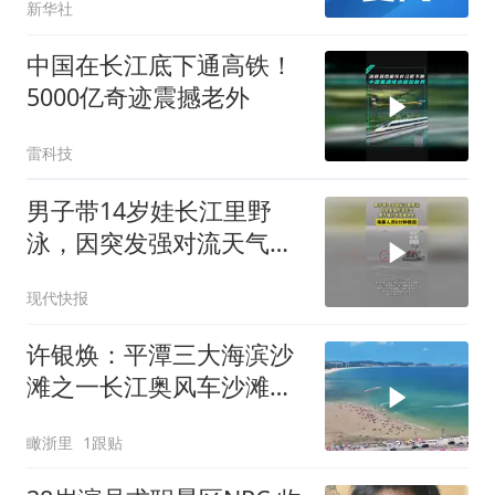
新华社
中国在长江底下通高铁！
5000亿奇迹震撼老外
雷科技
男子带14岁娃长江里野
泳，因突发强对流天气男
子体力不支被冲走，海事
现代快报
人员6分钟救回
许银焕：平潭三大海滨沙
滩之一长江奥风车沙滩，
风车、沙滩、大海与天空
瞰浙里
1跟贴
共同组成独特的海滨风
光，是观赏日落和“蓝眼