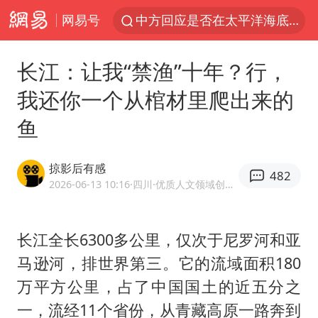
网易号
宇树科技发行价格150.80元/股
外交部发言人就广岛核爆81周年等答记者问
长江：让我“禁渔”十年？行，
吉林一“温度计大楼”读数爆表
我还你一个从棺材里爬出来的
贵州轮胎子公司获美国退税8136万
鱼
台风白海豚影响中国已成定局
我国编制完成新版全月地质图
掠影后有感
482
中国五箭齐发反制美国
2026-06-13 10:16
·四川
·优质人文领域创作者
27岁女子成组织卖淫集团主犯被通缉
女子利用漏洞0元薅走3000多件家电
长江全长6300多公里，仅次于尼罗河和亚
马逊河，排世界第三。它的流域面积180
多地要求领导干部带头休假
万平方公里，占了中国国土的近五分之
村民谈“梅姨”：叫的其实是“媒姨”
一，流经11个省份，从青藏高原一路奔到