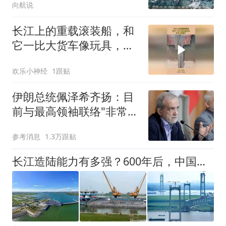
向航说
长江鱼群是怎样的？
长江上的重载滚装船，和
它一比大货车像玩具，这
也太震撼了！
欢乐小神经
1跟贴
伊朗总统佩泽希齐扬：目
前与最高领袖联络"非常困
难"
参考消息
1.3万跟贴
长江造陆能力有多强？600年后，中国预计多出一个新上海