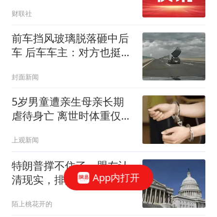
财联社
前车挡风玻璃脱落砸中后
车 后车车主：对方也挺冤
的
封面新闻
5岁男童遭亲生母亲长期
虐待身亡 离世时体重仅
9.7公斤
上观新闻
特朗普撑不住了，盟友认
App内打开
清现实，排队急电伊朗，
百年变局赢家出现
陌上桃花开的