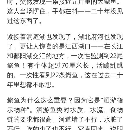
时，突然发现一条接近五斤重的大鳤鱼。
这人当场愣住，手都在抖——二十年没见
过这东西了。
紧接着洞庭湖也发现了，湖北府河也发现
了。更让人惊喜的是江西湖口——在长江
和鄱阳湖交汇的地方，一次性监测到22尾
鳤鱼！有个体超过70厘米长，活蹦乱跳
的。一次性看到22条鳤鱼，这在过去二十
年里想都不敢想。
鳤鱼为什么这么重要？因为它是“洄游指
示物种”。洄游鱼类对水质、水流、食物
链的要求都很高。河道堵了不行，水脏了
不行，吃的少了也不行。它肯回来，说明