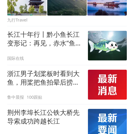
九行Travel
长江十年行丨黔小鱼长江
变形记：再见，赤水“鱼见
愁”
国际在线
浙江男子划桨板时看到大
鱼，用桨把鱼拍晕后捞
起；当事人：鱼重7斤6
鲁中晨报
100跟贴
两，做成红烧辣子鱼块，
味道很好
荆州李埠长江公铁大桥先
导索成功跨越长江