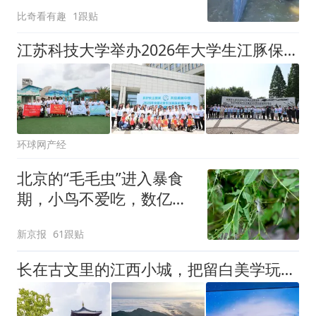
海
比奇看有趣
1跟贴
江苏科技大学举办2026年大学生江豚保护夏令营
环球网产经
北京的“毛毛虫”进入暴食
期，小鸟不爱吃，数亿头
小蜂迎战
新京报
61跟贴
长在古文里的江西小城，把留白美学玩明白了