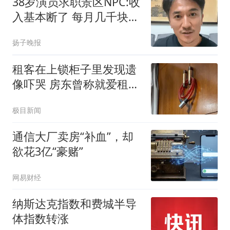
38岁演员求职景区NPC:收
泪”奇观的知名景点
入基本断了 每月几千块都
没有
扬子晚报
租客在上锁柜子里发现遗
像吓哭 房东曾称就爱租给
男生
极目新闻
通信大厂卖房“补血”，却
欲花3亿“豪赌”
网易财经
纳斯达克指数和费城半导
体指数转涨