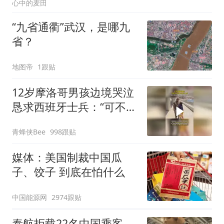
心中的麦田
“九省通衢”武汉，是哪九
省？
地图帝
1跟贴
12岁摩洛哥男孩边境哭泣
恳求西班牙士兵：“可不可
以不要把我遣返回国”
青蜂侠Bee
998跟贴
媒体：美国制裁中国瓜
子、饺子 到底在怕什么
中国能源网
2974跟贴
泰航拒载22名中国乘客，