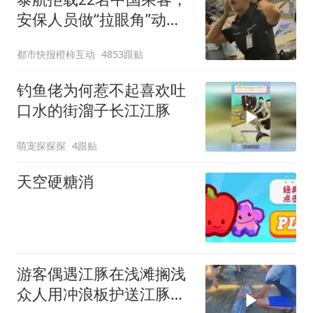
安保人员做“拉眼角”动
作，泰国机场最新回应：
都市快报橙柿互动
4853跟贴
拒绝登机决定由航司作
出；亲历者：曾承诺免费
钓鱼佬为何惹不起喜欢吐
改签但没兑现
口水的街溜子长江江豚
萌宠探探探
4跟贴
天空硬糖消
游客偶遇江豚在浅滩搁浅
众人用冲浪板护送江豚入