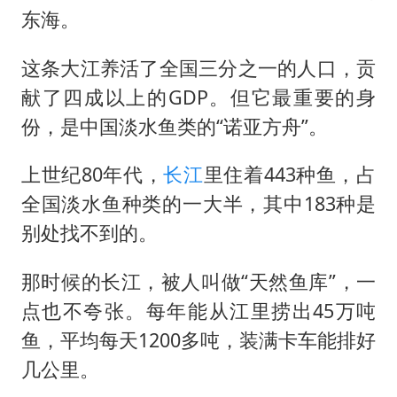
泰国一女公务员妆容引争议 本人回应
东海。
郑国霖回应去景区上班被保安拦下
这条大江养活了全国三分之一的人口，贡
感觉全东北都在等7号
献了四成以上的GDP。但它最重要的身
东方甄选被判赔偿江小白30万元
份，是中国淡水鱼类的“诺亚方舟”。
奋进开新局 实干挑大梁
上世纪80年代，
长江
里住着443种鱼，占
全国淡水鱼种类的一大半，其中183种是
别处找不到的。
那时候的长江，被人叫做“天然鱼库”，一
点也不夸张。每年能从江里捞出45万吨
鱼，平均每天1200多吨，装满卡车能排好
几公里。