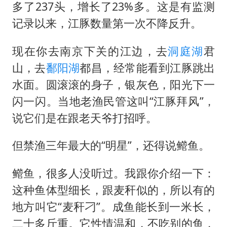
多了237头，增长了23%多。这是有监测
记录以来，江豚数量第一次不降反升。
现在你去南京下关的江边，去
洞庭湖
君
山，去
鄱阳湖
都昌，经常能看到江豚跳出
水面。圆滚滚的身子，银灰色，阳光下一
闪一闪。当地老渔民管这叫“江豚拜风”，
说它们是在跟老天爷打招呼。
但禁渔三年最大的“明星”，还得说鳤鱼。
鳤鱼，很多人没听过。我跟你介绍一下：
这种鱼体型细长，跟麦秆似的，所以有的
地方叫它“麦秆刁”。成鱼能长到一米长，
二十多斤重。它性情温和，不吃别的鱼，