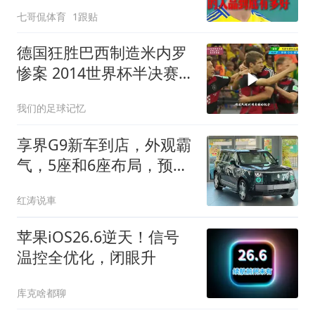
球 #世界杯 #足球的魅力
七哥侃体育
1跟贴
德国狂胜巴西制造米内罗
惨案 2014世界杯半决赛巴
西vs德国克罗斯两连射成
我们的足球记忆
为世界杯最快梅开二度球
员克洛泽16球成为世界杯
享界G9新车到店，外观霸
历史射手王穆勒
气，5座和6座布局，预售
43.98-55.98万元
红涛说車
苹果iOS26.6逆天！信号
温控全优化，闭眼升
库克啥都聊