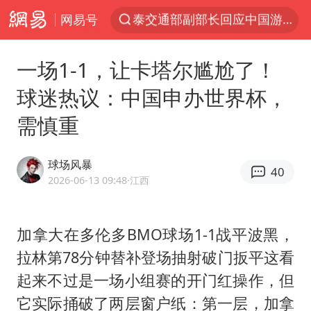
网易号
夜幕落下 运动上场
段绚竞因公牺牲 年仅44岁
一场1-1，让卡塔尔尴尬了！
“空调24小时开着更省电”不实
球迷热议：中国申办世界杯，
1岁宝宝碰坏纸巾盒 宝妈被索赔924元
需慎重
台风白海豚环流面积近似13个浙江
Meta被判支付5.67亿美元
球场风暴
40
台风白海豚逼近 暴雨大暴雨来袭
2026-06-13 09:48
·江西
发行市值610亿 谁是宇树科技背后赢家
公司“上四休三”但要降薪1000元
加拿大在多伦多BMO球场1-1战平波黑，
拉林第78分钟替补登场抽射破门扳平这看
47岁妈妈突然产女 26岁女儿：很震惊
起来不过是一场小组赛的开门红操作，但
OpenAI为免费用户升级GPT-5.6 Luna
它实际捅破了两层窗户纸：第一层，加拿