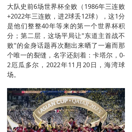
美媒称美国想用战术核武器对抗中俄
大队史前6场世界杯全败（1986年三连败
中国稀土盘中涨停
+2022年三连败，进2球丢12球），这1分
日本广岛民众举行游行反对政府行径
是他们整整40年等来的第一个世界杯积
实探山东最热的“中国蔬菜之乡”
分；第二层，这场平局让"东道主首战不
败"的金身话题再次翻出来晒了一遍而那
女子开一天一夜空调后二氧化碳中毒
个唯一的裂缝，名字还刻着：
卡塔尔
，0-
粉笔发布“自曝式”公开信
2厄瓜多尔，2022年11月20日，海湾球
奋进开新局 实干挑大梁
场。