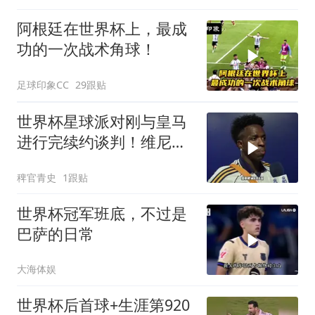
阿根廷在世界杯上，最成
功的一次战术角球！
足球印象CC
29跟贴
世界杯星球派对刚与皇马
进行完续约谈判！维尼修
斯清空自己社媒账号所有
稗官青史
1跟贴
帖子和个人简介！维尼修
斯
世界杯冠军班底，不过是
巴萨的日常
大海体娱
世界杯后首球+生涯第920