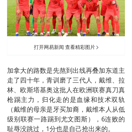
打开网易新闻 查看精彩图片
加拿大的路数是先熬到出线再叠加东道主
走了四十年，青训磨了三代人，戴维、拉
林、欧斯塔基奥这批人在欧洲联赛真刀真
枪踢主力，归化走的是血缘和技术双轨
（戴维的母亲是牙买加裔，戴维本人从低
级别联赛一路踢到尤文图斯），6连败的
耻辱没跳过，1分也是自己抢出来的。