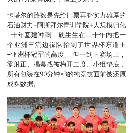
卡塔尔的路数是先给门票再补实力雄厚的
石油财力+阿斯拜尔青训学院+大规模归化
+十年基建冲刺，硬生生在二十年内把一
个亚洲三流边缘队抬到了世界杯东道主
+亚洲杯冠军的高度。 但一到正赛场上，
零射正、揭幕战被梅开二度、小组垫底，
所有包装在90分钟×3的纯竞技面前被还原
成裸数据。