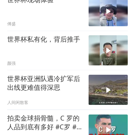
傅盛
世界杯私有化，背后推手
颜强
世界杯亚洲队遇冷扩军后
出线更难值得深思
人间闲散客
拍卖金球捐骨髓，C 罗的
人品到底有多好 #C罗 #足