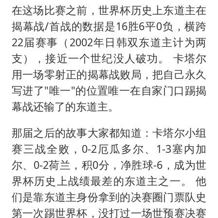
在这场比赛之前，世界杯历史上东道主在
揭幕战/首战的数据是16胜6平0负，横跨
22届赛事（2002年日韩双东道主计为两
支），接近一个世纪没人破功。 卡塔尔
用一场零射正的揭幕战败局，把自己永久
写进了"唯一"的位置唯一在自家门口踢揭
幕战还输了的东道主。
那届之后的故事大家都知道：卡塔尔小组
赛三战全败，0-2厄瓜多尔、1-3塞内加
尔、0-2荷兰，积0分，净胜球-6，成为世
界杯历史上战绩最差的东道主之一。 他
们是靠东道主身份拿到的决赛圈门票队史
第一次踢世界杯，没打过一场世预赛决赛