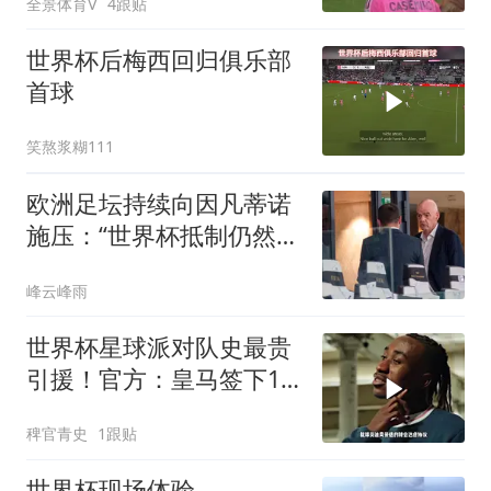
全景体育V
4跟贴
世界杯后梅西回归俱乐部
首球
笑熬浆糊111
欧洲足坛持续向因凡蒂诺
施压：“世界杯抵制仍然有
效”
峰云峰雨
世界杯星球派对队史最贵
引援！官方：皇马签下19
岁边锋迪奥曼德，转会费
稗官青史
1跟贴
总价1.4亿！皇马签下迪奥
曼德
世界杯现场体验