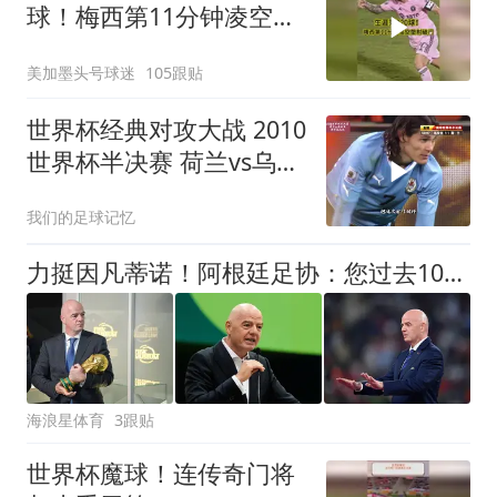
球！梅西第11分钟凌空垫
射破门，太帅了
美加墨头号球迷
105跟贴
世界杯经典对攻大战 2010
世界杯半决赛 荷兰vs乌拉
圭 弗兰 超级世界波
我们的足球记忆
力挺因凡蒂诺！阿根廷足协：您过去10年非常出色，理应继续执掌！
海浪星体育
3跟贴
世界杯魔球！连传奇门将