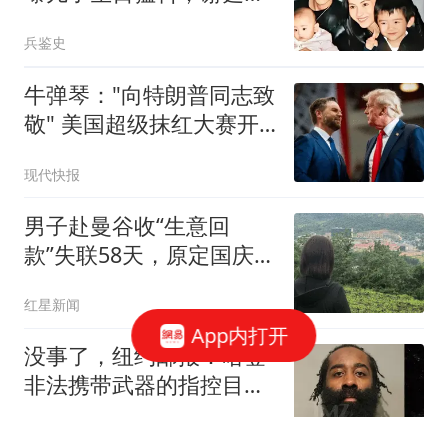
的缺席已是常态
兵鉴史
牛弹琴："向特朗普同志致
敬" 美国超级抹红大赛开
始了
现代快报
男子赴曼谷收“生意回
款”失联58天，原定国庆节
后结婚！姐姐孤身赴泰寻
红星新闻
弟54天：只想带他回家
App内打开
没事了，纽约邮报：哈登
非法携带武器的指控目前
已被撤销
懂球帝