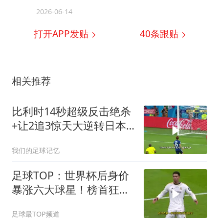
2026-06-14
打开APP发贴
40
条跟贴
相关推荐
比利时14秒超级反击绝杀
+让2追3惊天大逆转日本
2018世界杯1/8决赛
我们的足球记忆
足球TOP：世界杯后身价
暴涨六大球星！榜首狂涨
3500万！
足球最TOP频道