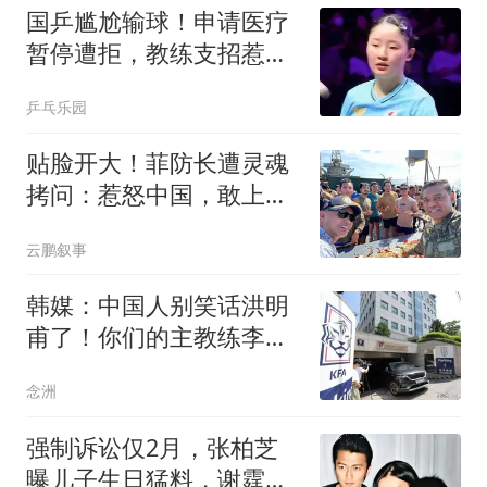
国乒尴尬输球！申请医疗
暂停遭拒，教练支招惹争
议，日本对手发声
乒乓乐园
贴脸开大！菲防长遭灵魂
拷问：惹怒中国，敢上前
线跟中国打一仗吗
云鹏叙事
韩媒：中国人别笑话洪明
甫了！你们的主教练李铁
贪污腐败被判20年
念洲
强制诉讼仅2月，张柏芝
曝儿子生日猛料，谢霆锋