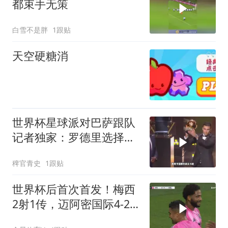
都束手无策
白雪不是胖
1跟贴
天空硬糖消
世界杯星球派对巴萨跟队
记者独家：罗德里选择加
盟巴萨，球员同意弗里克
稗官青史
1跟贴
的计划！罗德里或转会巴
萨
世界杯后首次首发！梅西
2射1传，迈阿密国际4-2
迎联盟杯开门红