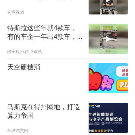
软件
究竟视频
特斯拉这些年就4款车，
有的车企一年出4款车，
打开前备箱找到原因
段子欢乐谷
3跟贴
天空硬糖消
马斯克在得州圈地，打造
算力帝国
全球汽贸网