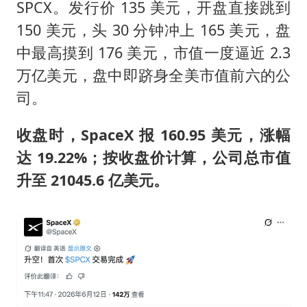
广岛核爆81周年央视播《奥本海默》
SPCX。发行价 135 美元，开盘直接跳到
台风灿鸿未来对中国无影响
150 美元，头 30 分钟冲上 165 美元，盘
中最高摸到 176 美元，市值一度逼近 2.3
河南某医院2.33亿工程串标案细节披露
万亿美元，盘中即跻身全美市值前六的公
立秋的仪式感
司。
朱雨玲晋级WTT横滨冠军赛女单八强
“中国蔬菜之乡”最高温达41.8℃
收盘时，SpaceX 报 160.95 美元，涨幅
达 19.22%；按收盘价计算，公司总市值
东方之约 相约未来
升至 21045.6 亿美元。