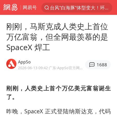
网易号
上半年我国机械工业经济运行稳中有进
汪峰阻止14岁女儿买大牌
刚刚，马斯克成人类史上首位
“立秋的第一杯奶茶”又爆单了
万亿富翁，但全网最羡慕的是
四川宜宾市高县发生4.9级地震
SpaceX 焊工
王力宏演唱会黄牛带观众藏匿被查获
泰国校园枪击案死亡人数升至7人
AppSo
1688
佛山通报笔试前13被淘汰后5名进体检
2026-06-13 09:42
·广东
·AppSo官方网易号
陕西省委书记赶赴柞水县杏坪镇
女孩摆摊卖菌子时收到北大通知书
刚刚，人类史上首个万亿美元富翁诞生
了。
公司“上四休三”但要降薪1000元
改名后的“青海拉面”店
昨晚，SpaceX 正式登陆纳斯达克，代码