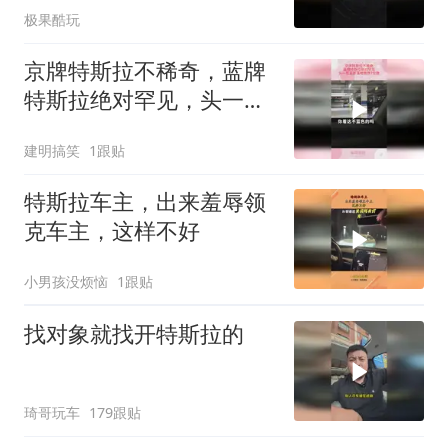
极果酷玩
京牌特斯拉不稀奇，蓝牌
特斯拉绝对罕见，头一茬
韭菜落地竟然7位数
建明搞笑
1跟贴
特斯拉车主，出来羞辱领
克车主，这样不好
小男孩没烦恼
1跟贴
找对象就找开特斯拉的
琦哥玩车
179跟贴