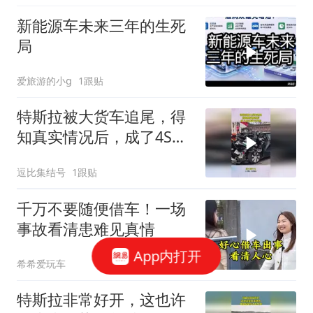
新能源车未来三年的生死
局
爱旅游的小g
1跟贴
特斯拉被大货车追尾，得
知真实情况后，成了4S店
最火车型！
逗比集结号
1跟贴
千万不要随便借车！一场
事故看清患难见真情
App内打开
希希爱玩车
特斯拉非常好开，这也许