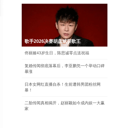
歌手2026决赛胡彦斌获歌王
佟丽娅43岁生日，陈思诚零点送祝福
复婚传闻彻底落幕后，李亚鹏凭一个举动口碑
暴涨
日本女网红直播自杀！生前遭韩男团粉丝网
暴！
二胎传闻真相揭开，赵丽颖如今成内娱一大赢
家