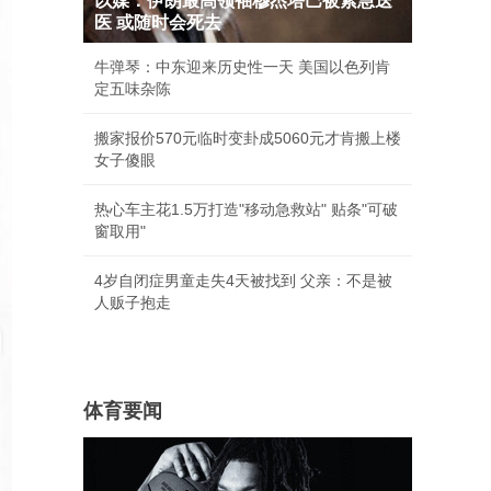
以媒：伊朗最高领袖穆杰塔巴被紧急送
医 或随时会死去
牛弹琴：中东迎来历史性一天 美国以色列肯
定五味杂陈
搬家报价570元临时变卦成5060元才肯搬上楼
女子傻眼
热心车主花1.5万打造"移动急救站" 贴条"可破
窗取用"
4岁自闭症男童走失4天被找到 父亲：不是被
人贩子抱走
体育要闻