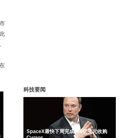
倍市
。此
倍。
在
科技要闻
SpaceX最快下周完成600亿美元收购
Cursor