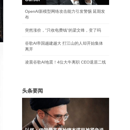
OpenAI新模型网络攻击能力引发警惕 延期发
布
突然涨价，"只收电费钱"的梁文锋，变了吗
谷歌AI帝国越建越大 打江山的人却开始集体
离开
凌晨谷歌AI地震！4位大牛离职 CEO退居二线
头条要闻