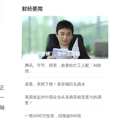
财经要闻
一枚“回旋镖”，击中王思聪
腾讯、字节、阿里，抢着给打工人配「AI助
理」
凌晨，突然下挫！美存储巨头跳水
和正
有一
美国发起对中国企业从东南亚租赁算力的调
查！
融
一笔5000万投资，回报超600倍