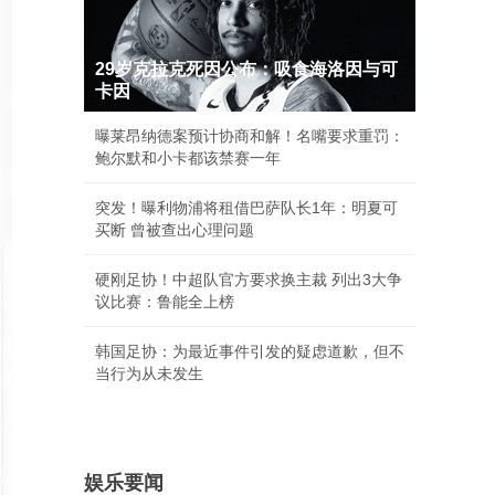
29岁克拉克死因公布：吸食海洛因与可
卡因
曝莱昂纳德案预计协商和解！名嘴要求重罚：
鲍尔默和小卡都该禁赛一年
突发！曝利物浦将租借巴萨队长1年：明夏可
买断 曾被查出心理问题
硬刚足协！中超队官方要求换主裁 列出3大争
议比赛：鲁能全上榜
韩国足协：为最近事件引发的疑虑道歉，但不
当行为从未发生
娱乐要闻