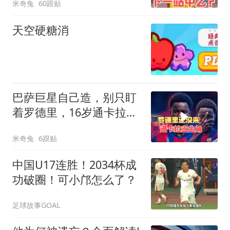
米奇兔
60跟贴
天空硬糖消
巴萨巨星自己造，别只盯
着罗德里，16岁通卡拉是
未来
米奇兔
6跟贴
中国U17连胜！2034杯成
功破圈！可小邝怎么了？
足球故事GOAL