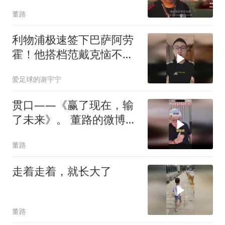
董路
利物浦极速签下巴萨阿劳
霍！他搭档范戴克恼不脑
火？
爱足球的谢宇宁
贯口——《赢了现在，输
了未来》。 董路的微博视
频
董路
走着走着，就长大了
董路