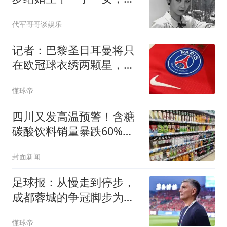
婚46年晚景悽凉
代军哥哥谈娱乐
记者：巴黎圣日耳曼将只
在欧冠球衣绣两颗星，不
会在法甲使用
懂球帝
四川又发高温预警！含糖
碳酸饮料销量暴跌60%，
营养科医生：甜饮越喝越
封面新闻
渴，夏日补水别踩坑
足球报：从慢走到停步，
成都蓉城的争冠脚步为何
突然放缓？
懂球帝