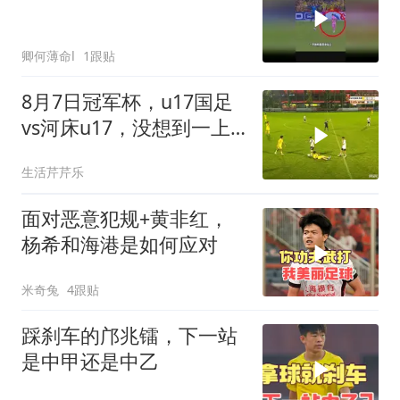
卿何薄命l
1跟贴
8月7日冠军杯，u17国足
vs河床u17，没想到一上
来意外一幕就出现了
生活芹芹乐
面对恶意犯规+黄非红，
杨希和海港是如何应对
米奇兔
4跟贴
踩刹车的邝兆镭，下一站
是中甲还是中乙