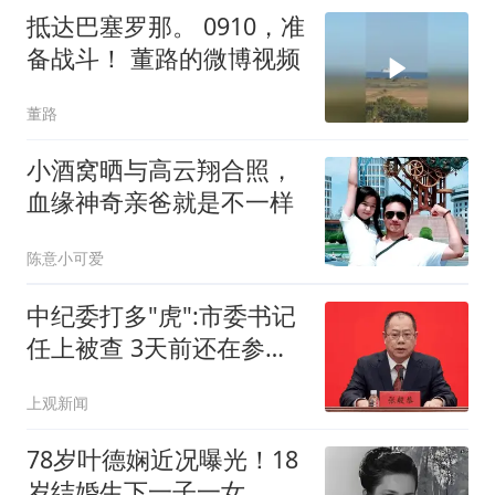
抵达巴塞罗那。 0910，准
备战斗！ 董路的微博视频
董路
小酒窝晒与高云翔合照，
血缘神奇亲爸就是不一样
陈意小可爱
中纪委打多"虎":市委书记
任上被查 3天前还在参加
活动
上观新闻
78岁叶德娴近况曝光！18
岁结婚生下一子一女，离