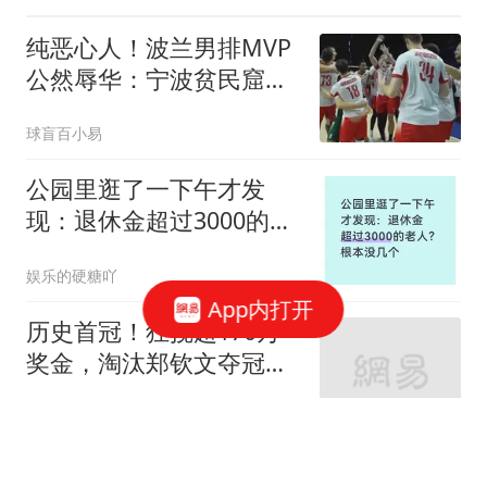
纯恶心人！波兰男排MVP
公然辱华：宁波贫民窟
+中国不安全+人们随地吐
球盲百小易
痰，不如日本
公园里逛了一下午才发
现：退休金超过3000的老
人？根本没几个
娱乐的硬糖吖
App内打开
历史首冠！狂揽超170万
奖金，淘汰郑钦文夺冠，
2-1逆转爆冷！
生活新鲜市
歼35还没到，自己先动手