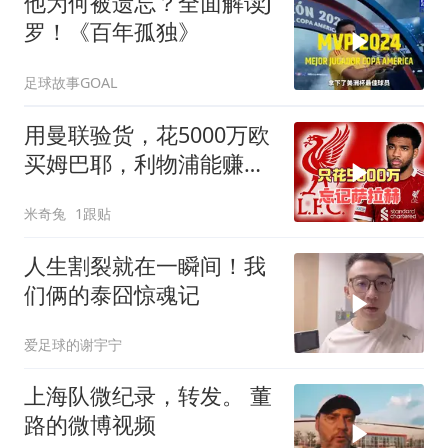
他为何被遗忘？全面解读J
罗！《百年孤独》
足球故事GOAL
用曼联验货，花5000万欧
买姆巴耶，利物浦能赚多
大
米奇兔
1跟贴
人生割裂就在一瞬间！我
们俩的泰囧惊魂记
爱足球的谢宇宁
上海队微纪录，转发。 董
路的微博视频