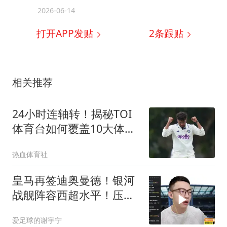
2026-06-14
打开APP发贴
2
条跟贴
相关推荐
24小时连轴转！揭秘TOI
体育台如何覆盖10大体育
项目
热血体育社
皇马再签迪奥曼德！银河
战舰阵容西超水平！压不
住巴萨就是失败
爱足球的谢宇宁