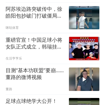
阿苏埃边路突破传中，徐
皓阳包抄破门打破僵局，
上海申花1比0领先青岛海
咪咕体育
牛
重磅官宣！中国足球小将
女队正式成立，韩瑞挂帅
出任首任主教练！
生活亨亨乐
目测“基本功联盟”要崩……
董路的微博视频
董路
足球点球绝学大公开！