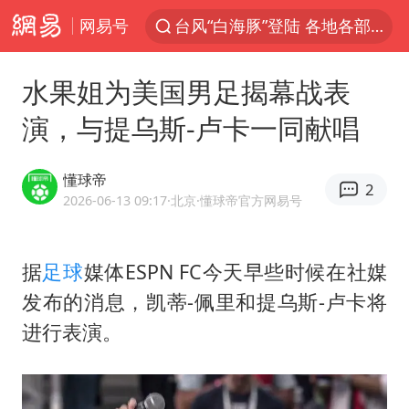
网易号
台风“白海豚”登陆 各地各部门全力应对
天津发布暴雨橙色预警
水果姐为美国男足揭幕战表
大疆错失宇树：曾是宇树最大外部股东
演，与提乌斯-卢卡一同献唱
路虎卫士110 HSE限时降价
我国发现稀散金属独立新矿物——乌斯河锗矿
懂球帝
2
上海鼓励居家办公
2026-06-13 09:17
·北京
·懂球帝官方网易号
马云现身新疆巴音布鲁克草原
据
足球
媒体ESPN FC今天早些时候在社媒
部分银行上调存款利率
发布的消息，凯蒂-佩里和提乌斯-卢卡将
新疆生产建设兵团生态环境局原局长被查
进行表演。
朱一龙的鼻子怎么了
费大厨口号更改 不再宣传小炒肉大王