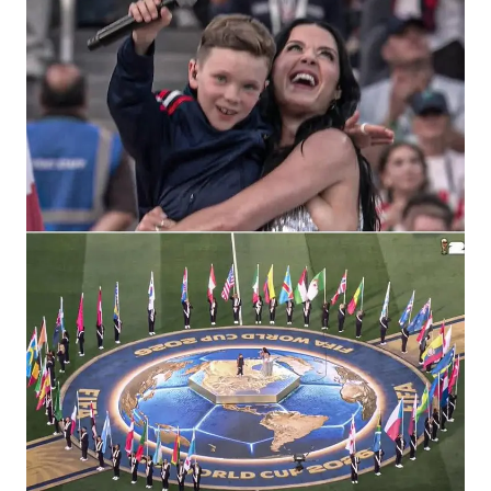
周星驰妈妈现身香港首映礼
上海地铁4条线路全线停运
5万小车卖不动 微型代步车集体遇冷
4.2平卫生间补漏注胶花1.55万
三预警齐发 11个省份有大到暴雨
“还不如不放假”
从科技创新看开局起步的时与势