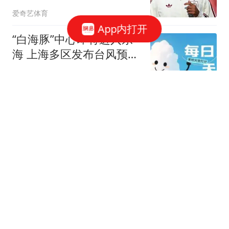
震惊
爱奇艺体育
App内打开
“白海豚”中心即将进入东
海 上海多区发布台风预警
→
上海预警发布
女子每晚都给情夫留门来
发生关系 被发现时下半身
赤裸
北回归线
人贩子"梅姨"真实姓名披
露 律师：大概率不会被判
死刑
新民周刊