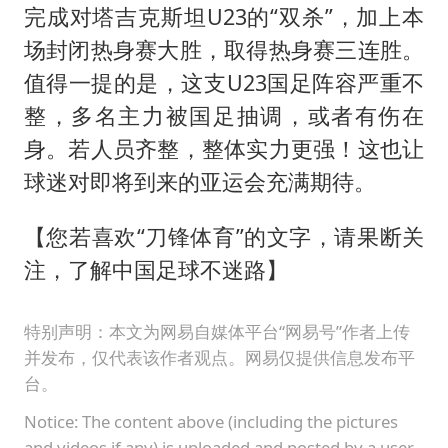
完成对塔吉克斯坦U23的“双杀”，加上本
场封闭热身赛大胜，取得热身赛三连胜。
值得一提的是，这支U23国足阵容严重不
整，多名主力被国足抽调，或者有伤在
身。若人员齐整，整体实力更强！这也让
球迷对即将到来的亚运会充满期待。
【您若喜欢“刀锋体育”的文字，请果断关
注，了解中国足球不迷路】
特别声明：本文为网易自媒体平台“网易号”作者上传
并发布，仅代表该作者观点。网易仅提供信息发布平
台。
Notice: The content above (including the pictures
and videos if any) is uploaded and posted by a user