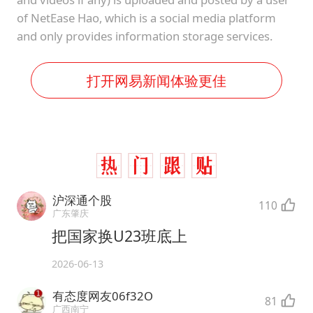
of NetEase Hao, which is a social media platform
and only provides information storage services.
打开网易新闻体验更佳
沪深通个股
110
广东肇庆
把国家换U23班底上
2026-06-13
有态度网友06f32O
81
广西南宁