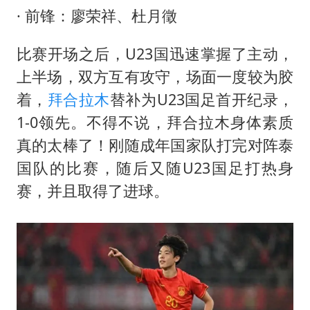
· 前锋：廖荣祥、杜月徵
比赛开场之后，U23国迅速掌握了主动，
上半场，双方互有攻守，场面一度较为胶
着，
拜合
拉木
替补为U23国足首开纪录，
1-0领先。不得不说，拜合拉木身体素质
真的太棒了！刚随成年国家队打完对阵泰
国队的比赛，随后又随U23国足打热身
赛，并且取得了进球。