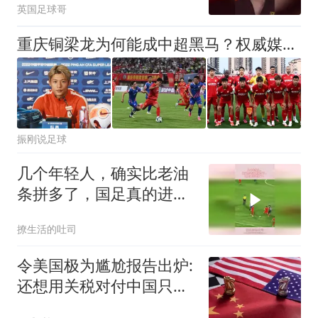
英国足球哥
重庆铜梁龙为何能成中超黑马？权威媒体给出答案，直言有两个原因
振刚说足球
几个年轻人，确实比老油
条拼多了，国足真的进步
了！
撩生活的吐司
令美国极为尴尬报告出炉:
还想用关税对付中国只会
失败