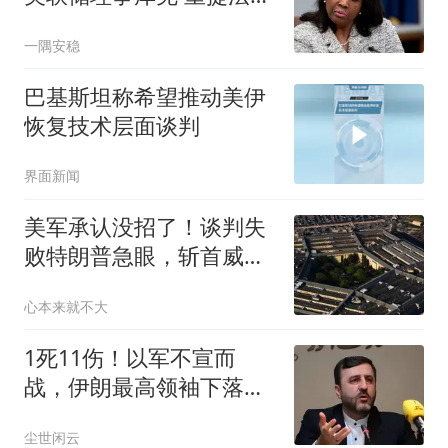
已驳回的欺诈指控
一隅安稳
巴基斯坦称希望推动美伊
恢复技术层面谈判
界面新闻
美军承认没招了！谈判失
败特朗普急眼，斩首威胁
根本没人理
心本来就不大
1死11伤！以军不宣而
战，伊朗最高领袖下落不
明？特朗普发出通牒
尘世闲云