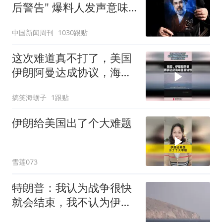
后警告" 爆料人发声意味
深长
中国新闻周刊
1030跟贴
这次难道真不打了，美国
伊朗阿曼达成协议，海峡
或完全开放！
搞笑海蛎子
1跟贴
伊朗给美国出了个大难题
雪莲073
特朗普：我认为战争很快
就会结束，我不认为伊朗
还能撑太久