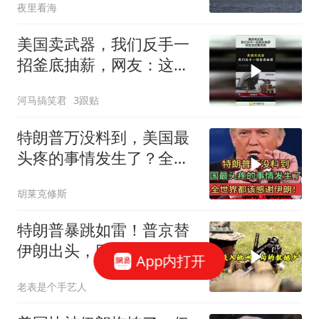
夜里看海
美国卖武器，我们反手一
招釜底抽薪，网友：这招
果然高！
河马搞笑君
3跟贴
特朗普万没料到，美国最
头疼的事情发生了？全世
界都该感谢伊朗！
胡莱克修斯
特朗普暴跳如雷！普京替
伊朗出头，巴基斯坦可能
App内打开
上当
老表是个手艺人