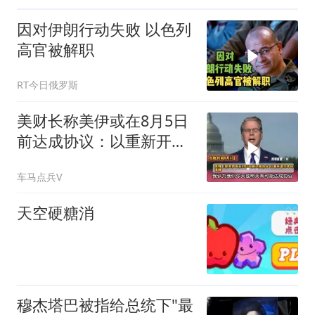
因对伊朗行动失败 以色列
高官被解职
RT今日俄罗斯
美财长称美伊或在8月5日
前达成协议：以重新开发
霍尔木兹海峡
车马点兵V
天空硬糖消
穆杰塔巴被指给总统下"最