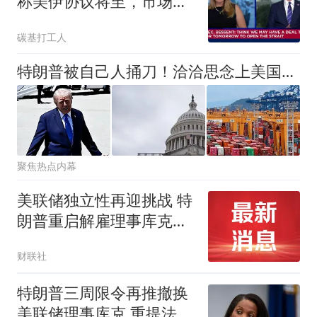
称美伊协议将至，市场为
何屡次买账？
碳基打工人
特朗普被自己人捅刀！洽洽思念上美国制裁榜，25个州反手起诉
聚焦热点内幕
美联储独立性再迎挑战 特
朗普重启解雇理事库克行
动
财联社
特朗普三周限令再推撤换
美联储理事库克 重提法院