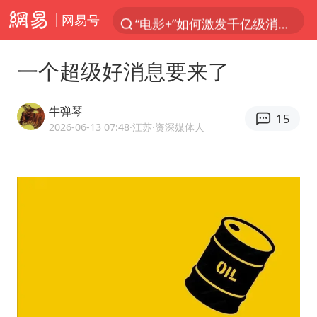
网易号
“电影+”如何激发千亿级消费新活力？
全球首个长时储能一体化产业园量产
一个超级好消息要来了
台风白海豚已进入24小时警戒线
陈垣宇0-3张禹珍 国乒男单全军覆没
牛弹琴
15
四川宜宾市高县4.9级地震致1人死亡
2026-06-13 07:48
·江苏
·资深媒体人
中巨芯：上半年归母净利润1405.77万元
中国女篮70-67险胜尼日利亚女篮
名创优品回应女子吐槽内裤质量差
上海：台风白海豚或将带来龙卷风
出口禁令驱动有色板块大涨
秋天的第一杯奶茶到底有多火