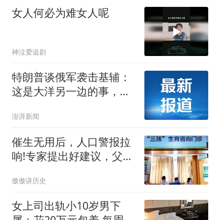
女人何必为难女人呢
神泣爱追剧
特朗普谈俄军袭击基辅：
这是大洋另一边的事，我
们没掺和
澎湃新闻
催生无用后，人口警报拉
响!专家提出好建议，父母
集体表示赞同
傲傲讲历史
女上司出轨小10岁男下
属：花20万元包养 每周偷