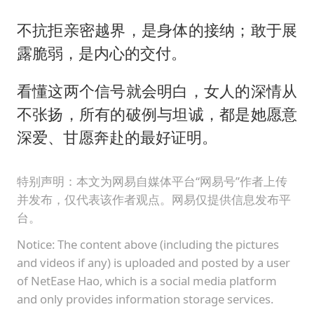
不抗拒亲密越界，是身体的接纳；敢于展
露脆弱，是内心的交付。
看懂这两个信号就会明白，女人的深情从
不张扬，所有的破例与坦诚，都是她愿意
深爱、甘愿奔赴的最好证明。
特别声明：本文为网易自媒体平台“网易号”作者上传
并发布，仅代表该作者观点。网易仅提供信息发布平
台。
Notice: The content above (including the pictures
and videos if any) is uploaded and posted by a user
of NetEase Hao, which is a social media platform
and only provides information storage services.