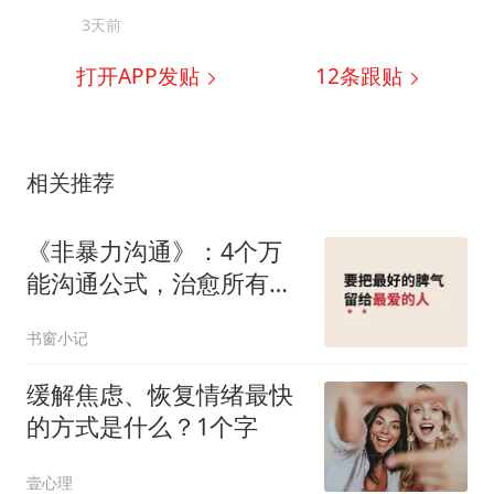
3天前
打开APP发贴
12
条跟贴
相关推荐
《非暴力沟通》：4个万
能沟通公式，治愈所有亲
密关系内耗
书窗小记
缓解焦虑、恢复情绪最快
的方式是什么？1个字
壹心理