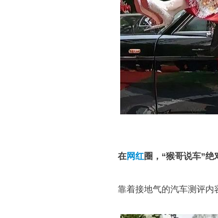
在
网红
圈，“猴哥说车”
靠着接地气的汽车测评内容