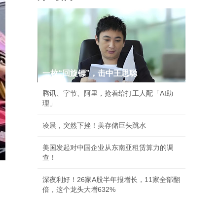
一枚“回旋镖”，击中王思聪
腾讯、字节、阿里，抢着给打工人配「AI助
理」
凌晨，突然下挫！美存储巨头跳水
美国发起对中国企业从东南亚租赁算力的调
查！
深夜利好！26家A股半年报增长，11家全部翻
倍，这个龙头大增632%