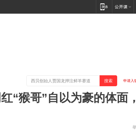
申请入
红“猴哥”自以为豪的体面