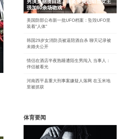
男演员崩溃自述：富婆带资进组当女主
强加60余场吻戏
美国防部公布新一批UFO档案：坠毁UFO里
装着"人体"
韩国29岁女消防员被逼陪酒自杀 聊天记录被
未婚夫公开
情侣在酒店半夜熟睡遭陌生男闯入 当事人：
伴侣被看光
河南西平县重大刑事案嫌疑人落网 在玉米地
里被抓获
体育要闻