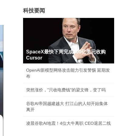
科技要闻
SpaceX最快下周完成600亿美元收购
Cursor
OpenAI新模型网络攻击能力引发警惕 延期发
布
突然涨价，"只收电费钱"的梁文锋，变了吗
谷歌AI帝国越建越大 打江山的人却开始集体
离开
凌晨谷歌AI地震！4位大牛离职 CEO退居二线