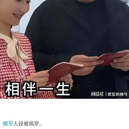
、
猴哥
人设被揭穿。