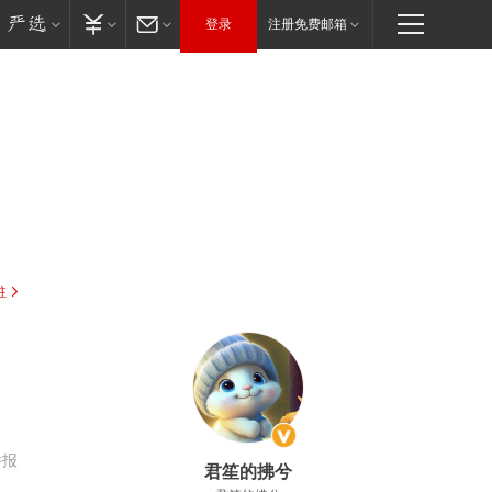
登录
注册免费邮箱
驻
，
举报
君笙的拂兮