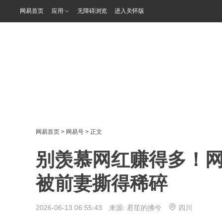
网易首页
应用
无障碍浏览
进入关怀版
网易首页
>
网易号
> 正文
别羡慕网红赚得多！网
被前妻撕得稀碎
2026-06-13 06:55:43 来源:
君笙的拂兮
四川