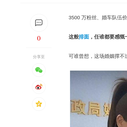
3500 万粉丝、婚车队伍价
0
这般
排面
，任谁都要感慨
可谁曾想，这场婚姻撑不
分享至