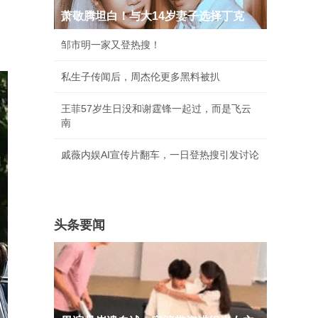
萧敬腾坦白！与大14岁妻子选择丁克
邹市明一家又登热搜！
私生子传闻后，周杰伦更多黑料被扒
王菲57岁生日没和谢霆锋一起过，而是飞云
南
戚薇内娱AI宣传片翻车，一日登热搜引发讨论
头条要闻