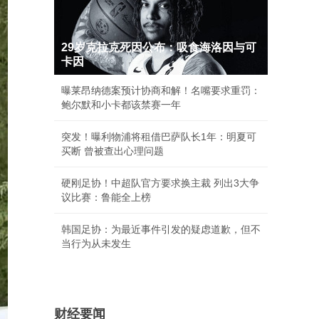
29岁克拉克死因公布：吸食海洛因与可
卡因
曝莱昂纳德案预计协商和解！名嘴要求重罚：
鲍尔默和小卡都该禁赛一年
突发！曝利物浦将租借巴萨队长1年：明夏可
买断 曾被查出心理问题
硬刚足协！中超队官方要求换主裁 列出3大争
议比赛：鲁能全上榜
韩国足协：为最近事件引发的疑虑道歉，但不
当行为从未发生
财经要闻