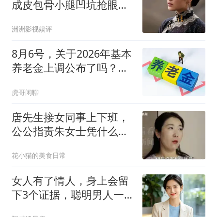
成皮包骨小腿凹坑抢眼，
44岁脸没垂像少女
洲洲影视娱评
8月6号，关于2026年基本
养老金上调公布了吗？今
年彻底没戏了吗？
虎哥闲聊
唐先生接女同事上下班，
公公指责朱女士凭什么叫
板，钱是儿子挣的
花小猫的美食日常
女人有了情人，身上会留
下3个证据，聪明男人一
看就明白