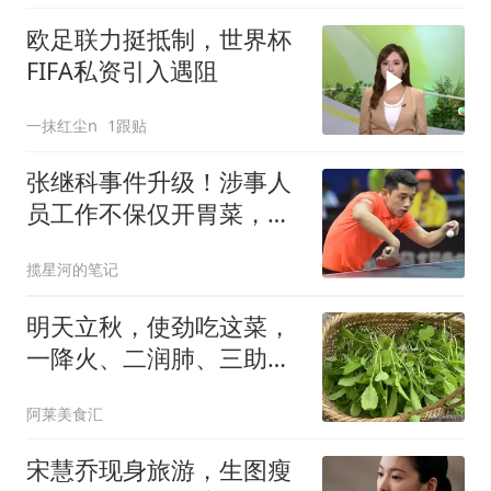
欧足联力挺抵制，世界杯
FIFA私资引入遇阻
一抹红尘n
1跟贴
张继科事件升级！涉事人
员工作不保仅开胃菜，更
严重的还在后面
揽星河的笔记
明天立秋，使劲吃这菜，
一降火、二润肺、三助消
化，别不懂吃！
阿莱美食汇
宋慧乔现身旅游，生图瘦