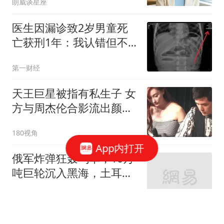
朗威谈星座
医生因漏诊致2岁男童死
亡获刑1年：我认错但不
能认罪
第一财经
天王巨星被指有私生子 女
方与周杰伦合影流出颜值
超高
180视角
App内打开
俄军炸弹狂轰乌军，10万
吨巨轮沉入黑海，土耳其
也没躲过这场风暴
铁锤简科