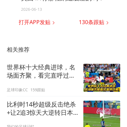
2026-06-13
打开APP发贴
130
条跟贴
相关推荐
世界杯十大经典进球，名
场面齐聚，看完直呼过
瘾！
足球印象CC
159跟贴
比利时14秒超级反击绝杀
+让2追3惊天大逆转日本
2018世界杯1/8决赛
我们的足球记忆