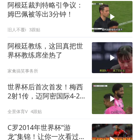
阿根廷裁判特略引争议：
姆巴佩被等出3分钟！
旧人不覆i
3跟贴
阿根廷教练，这回真把世
界杯教练席坐热了
家禽搞笑事务所
世界杯后首次首发！梅西
2射1传，迈阿密国际4-2
迎联盟杯开门红
全景体育V
4跟贴
C罗2014年世界杯“游
龙”集锦！让你一次看过