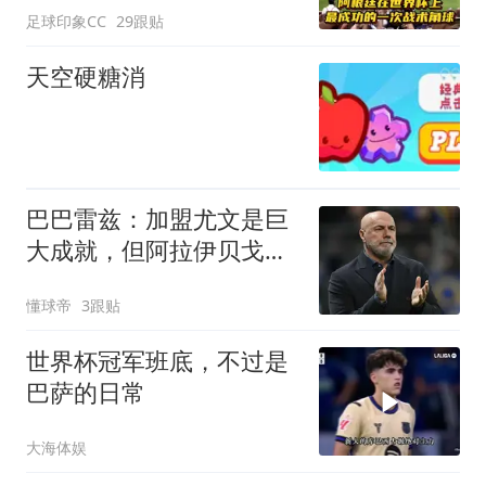
足球印象CC
29跟贴
天空硬糖消
巴巴雷兹：加盟尤文是巨
大成就，但阿拉伊贝戈维
奇还需成长
懂球帝
3跟贴
世界杯冠军班底，不过是
巴萨的日常
大海体娱