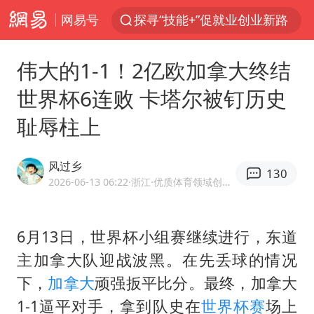
网易号
探寻“技能+”促就业创业新路
41岁女子为鼓励女儿考上985研究生
伟大的1-1！2亿欧加拿大终结
美国退回1000亿美元关税
世界杯6连败 卡塔尔被钉历史
24小时不关空调 电费反而更低？
耻辱柱上
维持强台风级！白海豚直奔华东沿海
河南试行周五下午弹性离岗
风过乡
130
李亚鹏向地铁吐血女孩捐99999元
2026-06-13 06:22
·浙江
·优质体育领域创作者
要给全体职工“应休尽休”的底气
日本籍女网红在韩直播时自杀身亡
6月13日，世界杯小组赛继续进行，东道
主加拿大队迎战波黑。在先丢球的情况
“天津之眼”摩天轮附近2人落水
下，
加拿大
顽强扳平比分。最终，加拿大
儿科医生漏诊获刑：我认错但不能认罪
1-1逼平对手，拿到队史在
世界杯赛
场上