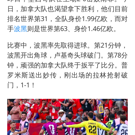
日，加拿大队也渴望拿下胜利，他们目前
排名世界第31，全队身价1.99亿欧，而对
手
波黑
则是世界第63、身价1.46亿欧。
比赛中，波黑率先取得进球。第21分钟，
波黑开出角球，卢基奇头球破门。第78分
钟，顽强的加拿大队终于扳平了比分。普
罗米斯送出妙传，刚出场的拉林抢射破
门，1-1！