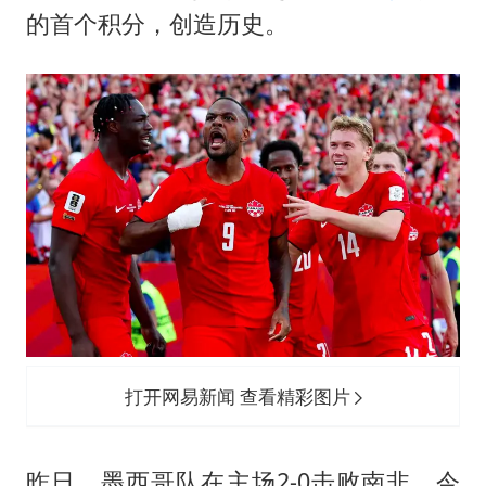
如何把百年大党建设得更加坚强有力
的首个积分，创造历史。
银行午休1.5小时 留个窗口行不行
弹药库存告急 美军补货难
余承东口误将24999元电脑报成2499
小伙靠AI减肥 45天瘦40斤进了ICU
李嫣近照曝光
总书记关心百姓身边这些民生大事
打开网易新闻 查看精彩图片
昨日，墨西哥队在主场2-0击败南非。今