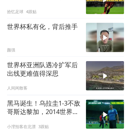
瘾！
拾忆足球
4跟贴
世界杯私有化，背后推手
颜强
世界杯亚洲队遇冷扩军后
出线更难值得深思
人间闲散客
黑马诞生！乌拉圭1-3不敌
哥斯达黎加，2014世界杯
最大冷门！
小潌拍客在北漂
3跟贴