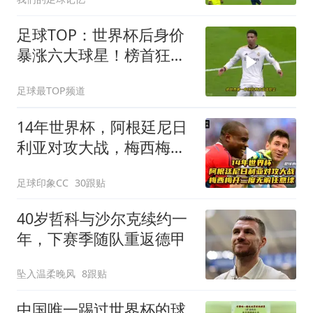
足球TOP：世界杯后身价
暴涨六大球星！榜首狂涨
3500万！
足球最TOP频道
14年世界杯，阿根廷尼日
利亚对攻大战，梅西梅开
二度无解任意球
足球印象CC
30跟贴
40岁哲科与沙尔克续约一
年，下赛季随队重返德甲
坠入温柔晚风
8跟贴
中国唯一踢过世界杯的球