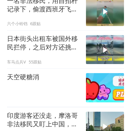
一名非法移民，用自拍杆
记录下，偷渡西班牙飞地
时涉水的过程
六个小铃铛
6跟贴
日本街头出租车被国外移
民拦停，之后对方还挑衅
的竖起中指
车马点兵V
55跟贴
天空硬糖消
印度游客还没走，摩洛哥
非法移民又盯上中国，开