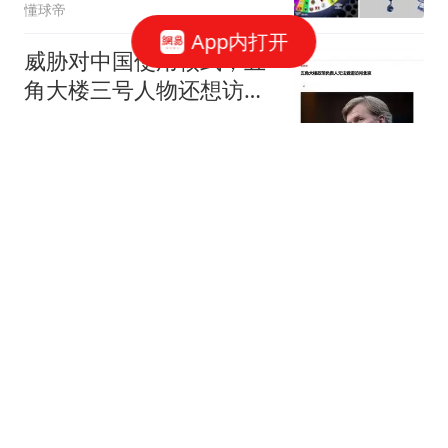
懂球帝
App内打开
威胁对中国使用核武，五
角大楼三号人物还想访
华？缓和语气也没用
李健政观察
今天5个机场航班已全部
取消，成都两场大量航班
已取消！9日-12日受台
鲁中晨报
风“白海豚”影响机场将达
44座
泽连斯基喊话韩国：援俄
朝军规模增至5万 你不担
心吗
大风新闻