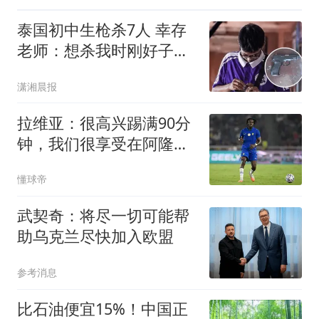
泰国初中生枪杀7人 幸存
老师：想杀我时刚好子弹
用完
潇湘晨报
拉维亚：很高兴踢满90分
钟，我们很享受在阿隆索
手下工作
懂球帝
武契奇：将尽一切可能帮
助乌克兰尽快加入欧盟
参考消息
比石油便宜15%！中国正