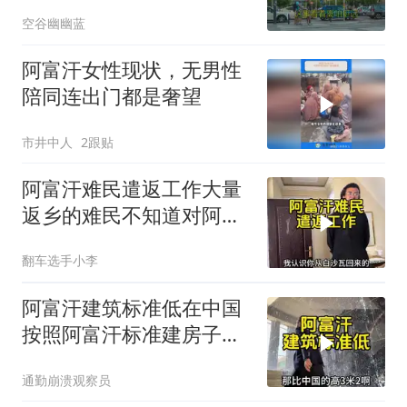
放的大门该不该开？
空谷幽幽蓝
阿富汗女性现状，无男性
陪同连出门都是奢望
市井中人
2跟贴
阿富汗难民遣返工作大量
返乡的难民不知道对阿富
汗是福是祸
翻车选手小李
阿富汗建筑标准低在中国
按照阿富汗标准建房子要
出大事的
通勤崩溃观察员