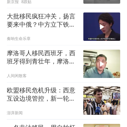
新京报
8跟贴
星光
大批移民疯狂冲关，扬言
要来中俄？中方立下铁
规：三条红线别碰
奏响生命乐章
摩洛哥人移民西班牙，西
班牙得到青壮年，摩洛哥
拥有高收入
人间闲散客
欧盟移民危机升级：西意
互设边境管控，新一轮越
境潮的虚假信息蔓延
澎湃新闻