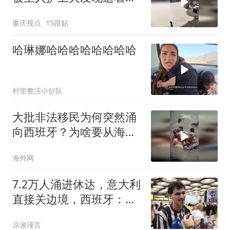
咬驱赶
重庆视点
15跟贴
哈琳娜哈哈哈哈哈哈哈哈
村里整活小分队
大批非法移民为何突然涌
向西班牙？为啥要从海上
进？6分钟解读
海外网
7.2万人涌进休达，意大利
直接关边境，西班牙：
查！欧盟傻眼了
凉湫瑾言