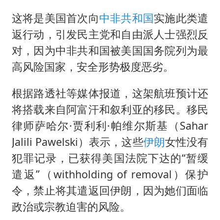
《龙餐馆》 冲奖
这将是美国首次向
中非共和国
实施此类遣
蒯曼挺进WTT横滨冠军赛女单四强
返行动，引发民主党和自由派人士强烈反
以军士兵把枪口对准中国记者
对，因为中非共和国被美国国务院列为最
笔试第一被劝弃考涉事副校长被撤职
高风险国家，安全形势极度恶劣。
白海豚5次眼壁置换
根据路透社等媒体报道，这架航班预计还
构建更高水平的全民健身公共服务体系
将搭载来自阿富汗和叙利亚的移民。移民
律师萨哈尔·贾利利·帕维尔斯基（Sahar
Jalili Pawelski）表示，这些
伊朗
女性没有
犯罪记录，已获得美国法院下达的“暂缓
遣返”（withholding of removal）保护
令，禁止将其遣返回伊朗，因为她们面临
政治或宗教迫害的风险。