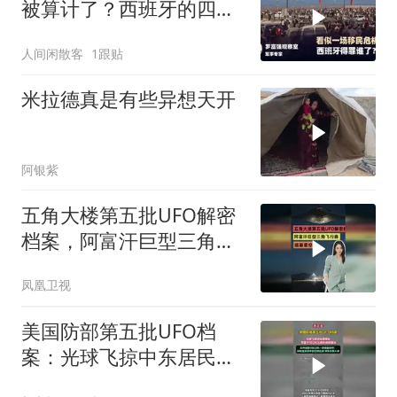
被算计了？西班牙的四个
举动，让美国记恨
人间闲散客
1跟贴
米拉德真是有些异想天开
阿银紫
五角大楼第五批UFO解密
档案，阿富汗巨型三角飞
行器遮蔽星空
凤凰卫视
美国防部第五批UFO档
案：光球飞掠中东居民区
阿富汗152米三角形遮蔽