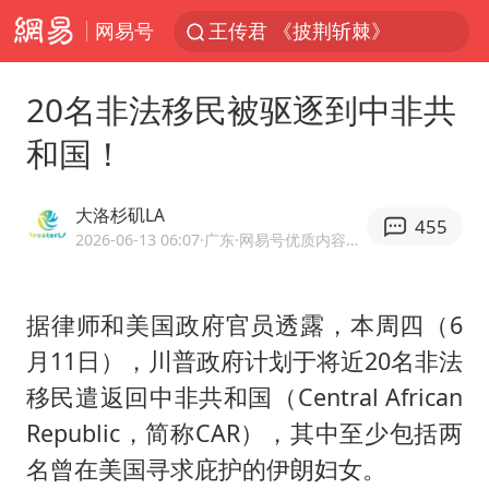
网易号
王传君 《披荆斩棘》
上海：5号线16号线浦江线全线停运
20名非法移民被驱逐到中非共
白海豚预计将在浙江苍南到三门一带登陆
和国！
今日15时起福州地铁高架区段停运
国足U17与阿森纳决赛取消 并列冠军
大洛杉矶LA
455
王艺迪2-4不敌张本美和止步4强
2026-06-13 06:07
·广东
·网易号优质内容创作者
上门女婿出轨女邻居多年被判重婚罪
据律师和美国政府官员透露，本周四（6
2025年小学教师减少13.19万
月11日），川普政府计划于将近20名非法
王艺迪无缘横滨赛决赛
移民遣返回中非共和国（Central African
泰国：高度重视中国游客旅游体验
Republic，简称CAR），其中至少包括两
上海大部迎大暴雨
名曾在美国寻求庇护的伊朗妇女。