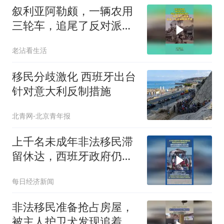
叙利亚阿勒颇，一辆农用
三轮车，追尾了反对派的
装甲车
老沾看生活
移民分歧激化 西班牙出台
针对意大利反制措施
北青网-北京青年报
上千名未成年非法移民滞
留休达，西班牙政府仍面
临压力，背后或是美国和
每日经济新闻
以色列的怂恿
非法移民准备抢占房屋，
被主人护卫犬发现追着撕