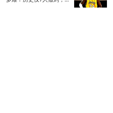
哈登库里均未上榜
弄月公子
基辅一枚导弹都没拦住被
炸惨 泽连斯基：求快给我
导弹
策前论
绰号葡萄牙姆巴佩，如今
五大联赛无人问，5000万
欧都卖不起
体育世界
国企拖欠3700余万工程款
致项目停工 还挪用1.24亿
资金
都市快报橙柿互动