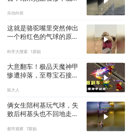
同事头给踩了，网友：这
乐动向前
一脚踩得同事直接怀疑人
生
这就是骆驼嘴里突然伸出
一个粉红色的气球的原因
了
科学大搜索
1跟贴
大意翻车！极品天魔神甲
惨遭掉落，至尊宝石接连
损毁
鼠大人
俩女生陪柯基玩气球，失
败后柯基头也不回地走
了，柯基：我有点事我先
都市观察
7跟贴
走了