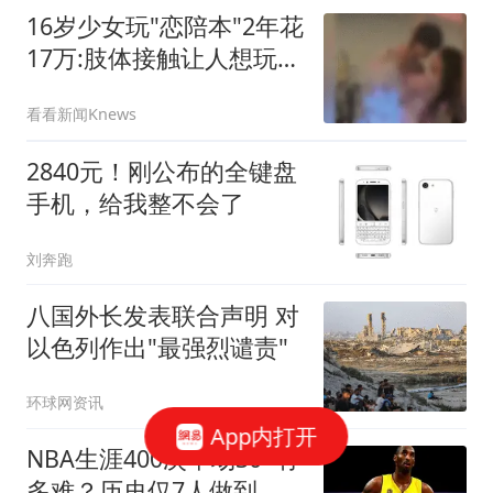
16岁少女玩"恋陪本"2年花
17万:肢体接触让人想玩多
次
看看新闻Knews
2840元！刚公布的全键盘
手机，给我整不会了
刘奔跑
八国外长发表联合声明 对
以色列作出"最强烈谴责"
环球网资讯
App内打开
NBA生涯400次单场30+有
多难？历史仅7人做到，