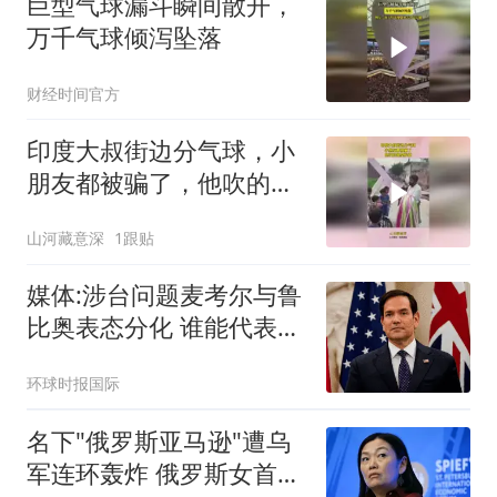
巨型气球漏斗瞬间散开，
万千气球倾泻坠落
财经时间官方
印度大叔街边分气球，小
朋友都被骗了，他吹的是
塑料袋！
山河藏意深
1跟贴
媒体:涉台问题麦考尔与鲁
比奥表态分化 谁能代表华
盛顿
环球时报国际
名下"俄罗斯亚马逊"遭乌
军连环轰炸 俄罗斯女首富