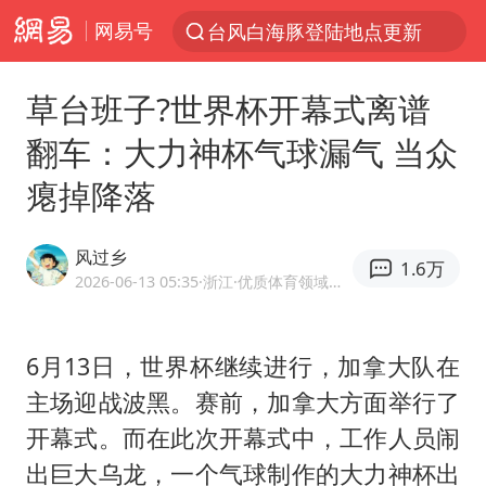
台风白海豚登陆地点更新
网易号
以“新”破局 首发经济点亮城市消费活力
台风白海豚进入48小时警戒线
草台班子?世界杯开幕式离谱
佛得角门将亮相智利俱乐部主场
翻车：大力神杯气球漏气 当众
中方回应是否在太平洋海底开采稀土
瘪掉降落
看守所辅警收受10万获刑1年
风过乡
宇树科技发行价格150.80元/股
1.6万
2026-06-13 05:35
·浙江
·优质体育领域创作者
宇树科技王兴兴身家有望超200亿元
五粮液渠道价一箱上涨近百元
6月13日，世界杯继续进行，加拿大队在
CIA被曝已秘密设立古巴工作组
主场迎战波黑。赛前，加拿大方面举行了
U17国足1分钟轰2球
开幕式。而在此次开幕式中，工作人员闹
泰国一女公务员妆容引争议 本人回应
出巨大乌龙，一个气球制作的大力神杯出