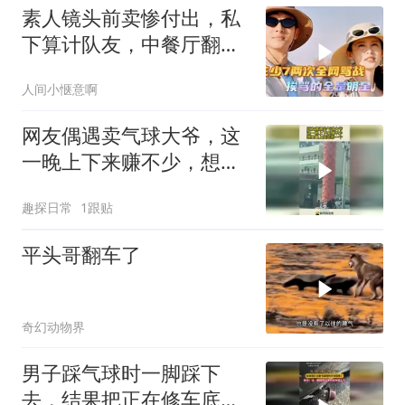
素人镜头前卖惨付出，私
下算计队友，中餐厅翻车
早有预兆
人间小惬意啊
网友偶遇卖气球大爷，这
一晚上下来赚不少，想要
最上面的那一个！
趣探日常
1跟贴
平头哥翻车了
奇幻动物界
男子踩气球时一脚踩下
去，结果把正在修车底的