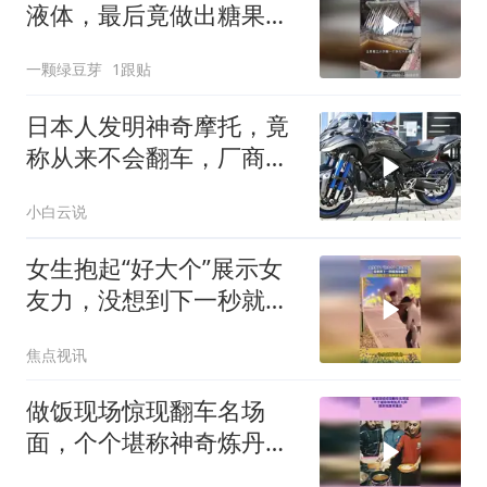
液体，最后竟做出糖果气
球
一颗绿豆芽
1跟贴
日本人发明神奇摩托，竟
称从来不会翻车，厂商：
翻车奖励600万
小白云说
女生抱起“好大个”展示女
友力，没想到下一秒就现
场翻车！
焦点视讯
做饭现场惊现翻车名场
面，个个堪称神奇炼丹大
师，搞笑程度简直拉