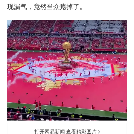
现漏气，竟然当众瘪掉了。
法国将禁止“未经同意的电话营销”
24小时不关空调 电费会更低吗
中国养老床位“三连降”
多地要求领导干部带头休假
吉林一“温度计大楼”读数爆表
东方甄选被判赔偿江小白30万元
奋进开新局 实干挑大梁
打开网易新闻 查看精彩图片