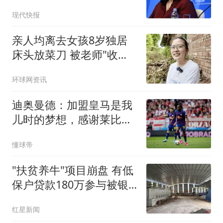
怒了
现代快报
亲人均离去女孩8岁独居
床头放菜刀 被老师"收
养"后逆袭
环球网资讯
迪奥曼德：加盟皇马是我
儿时的梦想，感谢莱比锡
促成这次转会
懂球帝
"扶贫养牛"项目崩盘 有低
保户贷款180万参与被银
行起诉
红星新闻