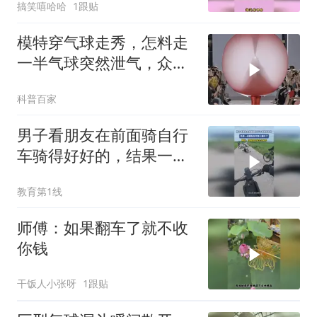
搞笑嘻哈哈
1跟贴
模特穿气球走秀，怎料走
一半气球突然泄气，众人
立刻就不淡定了
科普百家
男子看朋友在前面骑自行
车骑得好好的，结果一位
朋友在平路上翻车了
教育第1线
师傅：如果翻车了就不收
你钱
干饭人小张呀
1跟贴