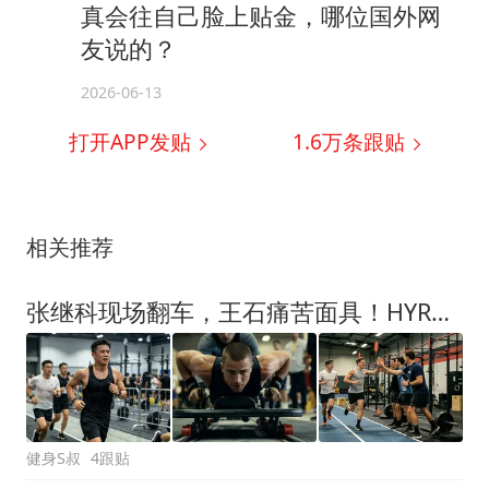
真会往自己脸上贴金，哪位国外网
友说的？
2026-06-13
打开APP发贴
1.6万
条跟贴
相关推荐
张继科现场翻车，王石痛苦面具！HYROX是花800块买8公里“酷刑”？
健身S叔
4跟贴