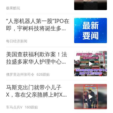
又能抄了？
极果酷玩
“人形机器人第一股”IPO在
即，宇树科技将诞生多
名“90后”新贵 提交招股书
每日经济新闻
前夕，“新钱”搅动杭州豪
宅市场
美国查获福利欺诈案！法
拉盛多家华人护理中心欺
诈7亿美元福利！
佛罗里达州张司令
626跟贴
马斯克出门就带小儿子
X，靠在父亲胳膊上时X无
聊郁闷的小表情亮了
车马点兵V
160跟贴