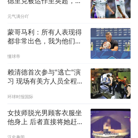
德里克被运作至英超，阿
森纳或成下家
元气满分吖
蒙哥马利：所有人表现得
都非常出色，我为他们感
到骄傲
懂球帝
赖清德首次参与"逃亡"演
习 现场有美方人员全程观
察
环球时报国际
女技师脱光男顾客衣服坐
他身上 后者直接将她赶了
下去
汉史趣闻