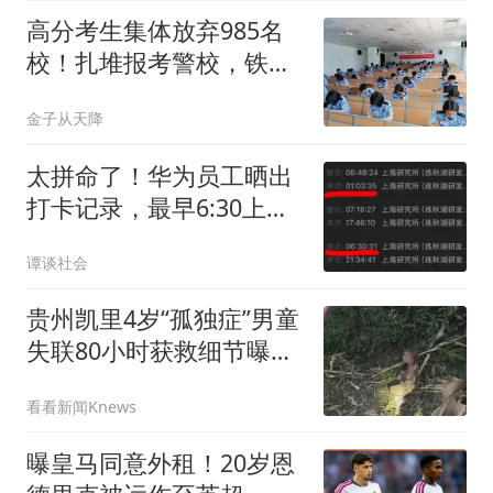
高分考生集体放弃985名
校！扎堆报考警校，铁饭
碗真的比文凭更香？
金子从天降
太拼命了！华为员工晒出
打卡记录，最早6:30上
班，最晚次日01:03下班，
谭谈社会
一周无休！网友：工资到
位，公司就是家
贵州凯里4岁“孤独症”男童
失联80小时获救细节曝
光：疑吃泥土续命；有骗
看看新闻Knews
子谎称找到男童让家属转
5000元，已被行拘
曝皇马同意外租！20岁恩