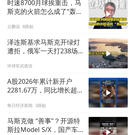
时速8700月球挨重击，马
斯克的火箭怎么成了“轰战
机”？
云鹏说
8跟贴
泽连斯基求马斯克开绿灯
遭拒，俄军一天打238场
战斗
环球军武密语
A股2026年累计新开户
2281.67万，同比增长超
50%
每日经济新闻
3跟贴
马斯克做 “善事”？开源特
斯拉Model S/X，国产车