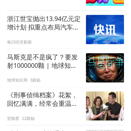
浙江世宝抛出13.94亿元定
增计划 拟重点布局汽车线
控转向产业化
每日经济新闻
马斯克是不是疯了？要发
射1000000颗 | 地球知识
局
地球知识局
3跟贴
《刑事侦缉档案》花絮，
回忆满满，经常会重温的
经典刑侦剧
贺南星
22跟贴