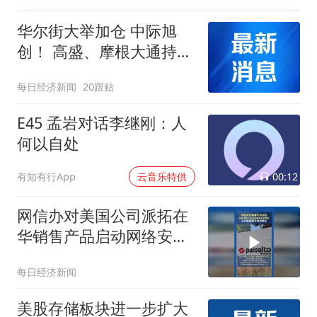
华尔街大举加仓 中际旭
创！ 高盛、摩根大通持仓
双双翻倍
每日经济新闻
20跟贴
E45 孟岩对话李继刚：人
何以自处
00:12
有知有行App
云音乐特供
网信办对美国公司派拓在
华销售产品启动网络安全
审查 ，公司美股股价盘前
每日经济新闻
跳水
美股存储板块进一步扩大