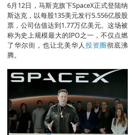
6月12日，马斯克旗下SpaceX正式登陆纳
U17国足点球大战淘汰河床晋级决赛
斯达克，以每股135美元发行5.556亿股股
东航：国内客票提前14天免费退改
票，公司估值达到1.77万亿美元。这场被
日本试射“战斧”导弹，国防部回应
称为史上规模最大的IPO之一，不仅点燃
中国女篮70-67险胜尼日利亚女篮
了华尔街，也让北美华人
投资圈
彻底沸
腾。
名创优品回应女子吐槽内裤质量差
夯实基础开新局