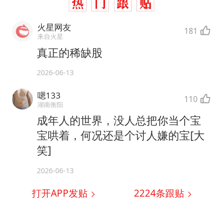
火星网友
181
来自火星
真正的稀缺股
2026-06-13
嗯133
110
湖南衡阳
成年人的世界，没人总把你当个宝
宝哄着，何况还是个讨人嫌的宝[大
笑]
2026-06-13
打开APP发贴
2224
条跟贴