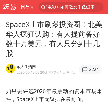
“电影+”如何激发千亿级消费新活力？
网易号
泉州市委书记张毅恭被查
SpaceX上市刷爆投资圈！北美
台风白海豚已进入24小时警戒线
华人疯狂认购：有人提前备好
胜宏科技：股票交易异常波动
“秋天的第一杯奶茶”6岁了
数十万美元，有人只分到十几
四川宜宾市高县4.9级地震致1人死亡
股
上海：台风白海豚或将带来龙卷风
华人生活网
中巨芯：上半年归母净利润1405.77万元
2224
2026-06-13 03:20
·北京
·华人生活网（北京）科技有限公司官方网易号
国乒男单横滨冠军赛全军覆没
38岁演员求职万岁山NPC成功
如果要评选2026年最轰动的资本市场事
胡彦斌获《歌手2026》歌王
件，SpaceX上市无疑排在最前面。
美股存储板块集体大跌