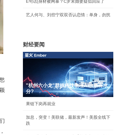
E句话|身材被网暴？C罗未婚妻疑似回应了
艺人何与、刘些宁双双否认恋情：单身，勿扰
财经要闻
愁
"杭州六小龙"群核科技物理AI故事有水
颖
分?
果链下岗再就业
加息，突变！美联储，最新发声！美股全线下
们
跌
，