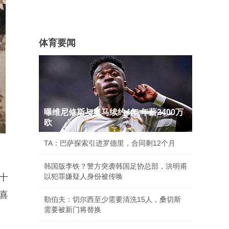
体育要闻
曝维尼修斯与皇马续约4年 年薪2400万
欧
TA：巴萨探索引进罗德里，合同剩12个月
韩国版李铁？警方突袭韩国足协总部，洪明甫
十
以犯罪嫌疑人身份被传唤
喜
勒伯夫：切尔西至少需要清洗15人，桑切斯
需要被新门将替换