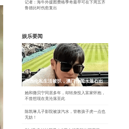
记者：海牛外援图费格季奇最早可在下周五齐
鲁德比时伤愈复出
娱乐要闻
周杰伦私生活被扒，澳门传闻水落石出
她和撒贝宁同居多年，却转身投入富家怀抱，
不曾想现在竟沦落至此
陈凯琳儿子影院被泼汽水，管教孩子虎一点也
无妨！