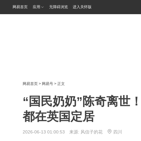
网易首页
应用
无障碍浏览
进入关怀版
网易首页
>
网易号
> 正文
“国民奶奶”陈奇离世
都在英国定居
2026-06-13 01:00:53 来源:
风信子的花
四川