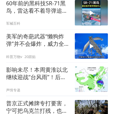
60年前的黑科技SR-71黑
鸟，雷达看不着导弹追不
上！ #军事科普
军械百科
美军的奇葩武器“懒狗炸
弹”并不会爆炸，威力全部
靠砸
科普万物v
20跟贴
影响未尽！本周黄淮以北
继续迎战“台风雨”！后期
或将波及辽宁
声情专递
普京正式摊牌专打要害，
宁可把乌克兰打残，也绝