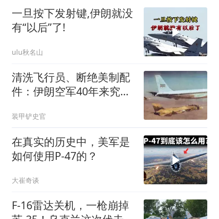
一旦按下发射键,伊朗就没
有“以后”了!
ulu秋名山
清洗飞行员、断绝美制配
件：伊朗空军40年来究竟
经历了什么？
装甲铲史官
在真实的历史中，美军是
如何使用P-47的？
大崔奇谈
F-16雷达关机，一枪崩掉