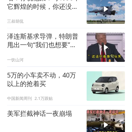
它辉煌的时候，你还没出
生呢
三叔胡侃
泽连斯基求导弹，特朗普
甩出一句“我们也想要”！
美国弹药库真被掏空了？
一饮山河
5万的小车卖不动，40万
以上的抢着买
中国新闻周刊
2.1万跟贴
美军拦截神话一夜崩塌