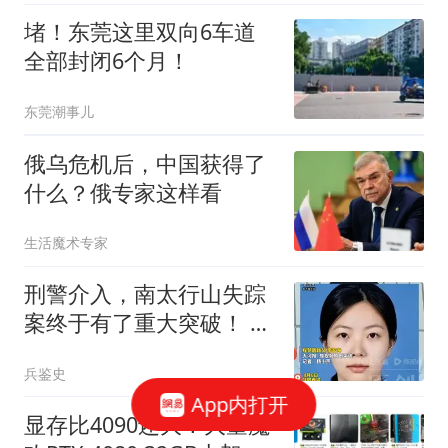
堵！东莞这里双向6车道
全部封闭6个月！
东莞潮事儿
俄乌危机后，中国获得了
什么？俄专家这样看
生活魔术专家
刑警介入，南太行山失踪
案终于有了重大突破！ 同
学提供新线索
兵鉴史
App内打开
显存比4090还大！大量魔