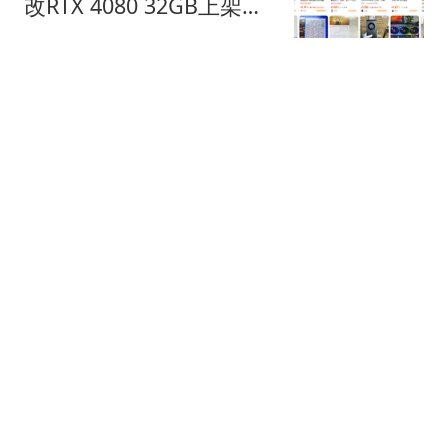
改RTX 4080 32GB上架二
手平台：售价超万元
快科技
撕破脸了！莎拉遭弹劾恐
出局，杜家亮出绝杀底
牌，马科斯也没料到
原来仙女不讲理
不怕笑话，同居过三个 50
岁左右的女人，发现她们
找伴就图这三件事
周哥一影视
笑喷!张本美和夺冠要吃烤
肉庆祝,张本智和:可能年
纪大了我爱吃寿司