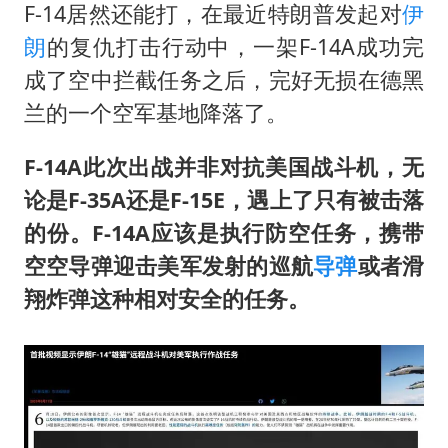
周星驰妈妈现身香港首映礼
F-14居然还能打，在最近特朗普发起对
伊
湖北启动重大气象灾害三级应急响应
朗
的复仇打击行动中，一架F-14A成功完
成了空中拦截任务之后，完好无损在德黑
大疆错失宇树
兰的一个空军基地降落了。
56岁刘奕君跟13岁女儿合跳
“还不如不放假”
F-14A此次出战并非对抗美国战斗机，无
从科技创新看开局起步的时与势
论是F-35A还是F-15E，遇上了只有被击落
的份。F-14A应该是执行防空任务，携带
空空导弹迎击美军发射的巡航
导弹
或者滑
翔炸弹这种相对安全的任务。