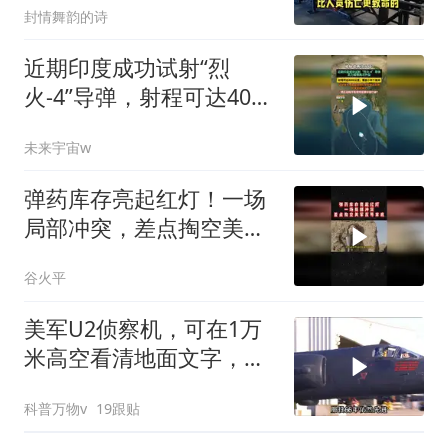
封情舞韵的诗
近期印度成功试射“烈
火-4”导弹，射程可达4000
公里！
未来宇宙w
弹药库存亮起红灯！一场
局部冲突，差点掏空美军
反导家底02
谷火平
美军U2侦察机，可在1万
米高空看清地面文字，服
役66年仍未退役
科普万物v
19跟贴