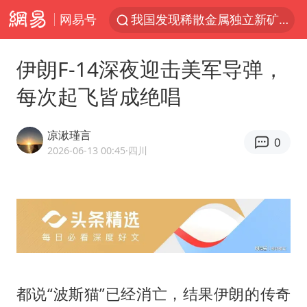
网易号
我国发现稀散金属独立新矿物——乌斯河锗矿
上海鼓励居家办公
伊朗F-14深夜迎击美军导弹，
部分银行上调存款利率
每次起飞皆成绝唱
小沈阳加盟《披荆斩棘》
新疆生产建设兵团生态环境局原局长被查
凉湫瑾言
0
朱一龙的鼻子怎么了
2026-06-13 00:45
·四川
白海豚路径图
国乒连续两站无缘冠军
上海地铁4条线路全线停运
5万小车卖不动 微型代步车集体遇冷
4.2平卫生间补漏注胶花1.55万
都说“波斯猫”已经消亡，结果伊朗的传奇