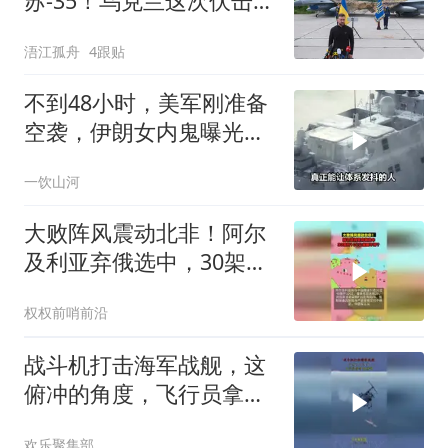
苏-35！乌克兰这次伏击，
把俄罗斯憋了三十年的牛
浯江孤舟
4跟贴
皮捅破了
不到48小时，美军刚准备
空袭，伊朗女内鬼曝光，
身份级别意外
一饮山河
大败阵风震动北非！阿尔
及利亚弃俄选中，30架歼
10C让谁睡不好？
权权前哨前沿
战斗机打击海军战舰，这
俯冲的角度，飞行员拿命
在拼啊！
欢乐聚集部