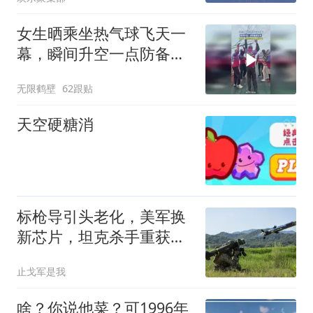
女生晒乘坐热气球飞天一
幕，瞬间升空一点防备都
没有
无限鹤壁
62跟贴
天空硬糖消
标枪导引头老化，美军换
新芯片，坦克杀手重获新
生？
止戈军是我
啥？你说他菜？可1996年