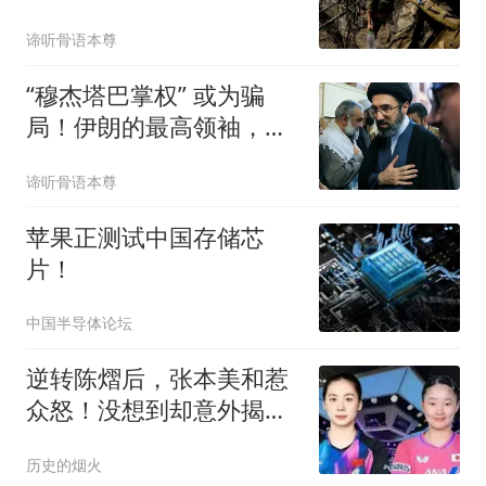
不让北约占便宜
谛听骨语本尊
“穆杰塔巴掌权” 或为骗
局！伊朗的最高领袖，到
底还 “在” 吗？
谛听骨语本尊
苹果正测试中国存储芯
片！
中国半导体论坛
逆转陈熠后，张本美和惹
众怒！没想到却意外揭开
了张本智和的体面
历史的烟火