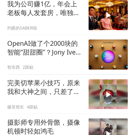
我为公司赚1亿，年会上
老板每人发套房，唯独给
我一箱苹果，晚上
灼眼的SABER哒
OpenAI做了个2000块的
智能“甜甜圈”？Jony Ive操
刀，或今年亮相明年开卖
智东西
2跟贴
完美切苹果小技巧，原来
我和大神之间，只差了一
个工具！
爆笑馆长
4跟贴
摄影师专用外骨骼，摄像
机顿时轻如鸿毛