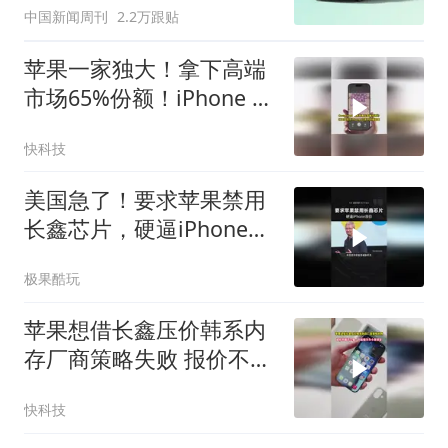
中国新闻周刊
2.2万跟贴
苹果一家独大！拿下高端
市场65%份额！iPhone 17
系列扛起销量大旗
快科技
美国急了！要求苹果禁用
长鑫芯片，硬逼iPhone涨
价
极果酷玩
苹果想借长鑫压价韩系内
存厂商策略失败 报价不低
于三星：产能被华为小米
快科技
锁定