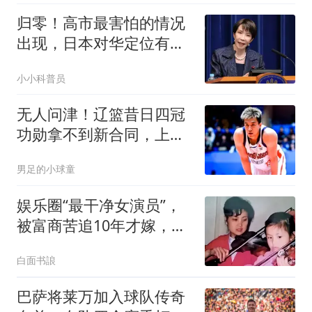
归零！高市最害怕的情况
出现，日本对华定位有
变，右翼开始站队
小小科普员
无人问津！辽篮昔日四冠
功勋拿不到新合同，上赛
季曾单场砍25+6
男足的小球童
娱乐圈“最干净女演员”，
被富商苦追10年才嫁，今
和女儿被宠如宝
白面书誏
巴萨将莱万加入球队传奇