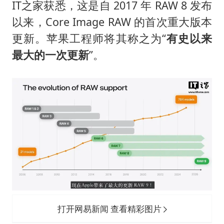
IT之家获悉，这是自 2017 年 RAW 8 发布
上海地铁4条线路全线停运
以来，Core Image RAW 的首次重大版本
5万小车卖不动 微型代步车集体遇冷
更新。苹果工程师将其称之为“
有史以来
4.2平卫生间补漏注胶花1.55万
最大的一次更新
”。
三预警齐发 11个省份有大到暴雨
“还不如不放假”
从科技创新看开局起步的时与势
打开网易新闻 查看精彩图片