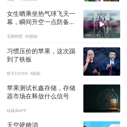
女生晒乘坐热气球飞天一
幕，瞬间升空一点防备都
没有
无限鹤壁
66跟贴
习惯压价的苹果，这次踢
到了铁板
财天COVER
6跟贴
苹果测试长鑫存储，存储
器市场在释放什么信号
钛媒体APP
天空硬糖消