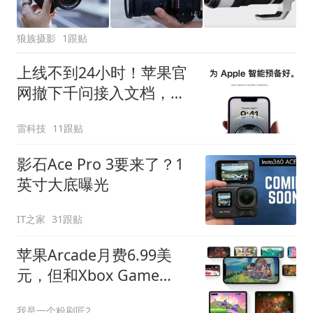
狼族摄影
1跟贴
上线不到24小时！苹果官
网撤下千问接入文档，国
行AI又跳票了？
雷科技
11跟贴
影石Ace Pro 3要来了？1
英寸大底曝光
IT之家
31跟贴
苹果Arcade月费6.99美
元，但和Xbox Game
Pass根本不是一回事
我是一个粉刷匠2