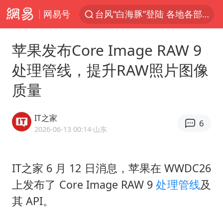
台风“白海豚”登陆 各地各部门全力应对
网易号
天津发布暴雨橙色预警
大疆错失宇树：曾是宇树最大外部股东
苹果发布Core Image RAW 9
路虎卫士110 HSE限时降价
处理管线，提升RAW照片图像
我国发现稀散金属独立新矿物——乌斯河锗矿
质量
上海鼓励居家办公
马云现身新疆巴音布鲁克草原
IT之家
6
2026-06-13 00:14
·山东
部分银行上调存款利率
新疆生产建设兵团生态环境局原局长被查
IT之家 6 月 12 日消息，苹果在 WWDC26
朱一龙的鼻子怎么了
上发布了 Core Image RAW 9
处理管线
及
费大厨口号更改 不再宣传小炒肉大王
其 API。
周星驰妈妈现身香港首映礼