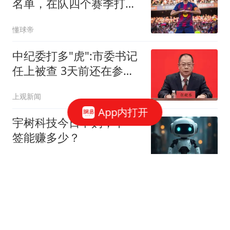
名单，在队四个赛季打进
120球
懂球帝
中纪委打多"虎":市委书记
任上被查 3天前还在参加
活动
上观新闻
App内打开
宇树科技今日申购，中一
签能赚多少？
华尔街见闻官方
“苹果在测试长鑫芯片”