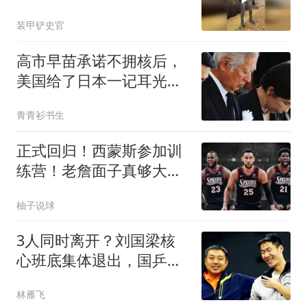
装甲铲史官
高市早苗承诺不拥核后，
美国给了日本一记耳光，
中俄警告绝非虚言
青青衫书生
正式回归！西蒙斯参加训
练营！老詹面子真够大
的！
柚子说球
3人同时离开？刘国梁核
心班底集体退出，国乒管
理层迎来全新格局
林雁飞