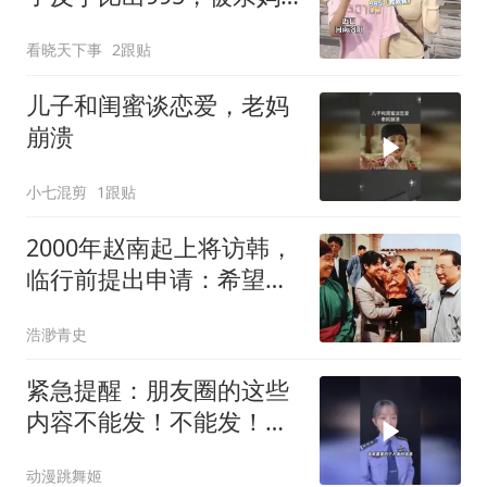
推了一把还哈哈大笑，网
看晓天下事
2跟贴
友：确认是亲生的
儿子和闺蜜谈恋爱，老妈
崩溃
小七混剪
1跟贴
2000年赵南起上将访韩，
临行前提出申请：希望回
韩国老家探亲
浩渺青史
紧急提醒：朋友圈的这些
内容不能发！不能发！不
能发！
动漫跳舞姬