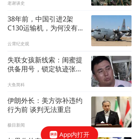
老谢谈史
38年前，中国引进2架
C130运输机，为何没有仿
制？结局如何？
云霄纪史观
失联女孩新线索：闺蜜提
供备用号，锁定轨迹张良
脑，家属发声疑点
大鱼简科
伊朗外长：美方弥补违约
行为前 谈判无法重启
极目新闻
App内打开