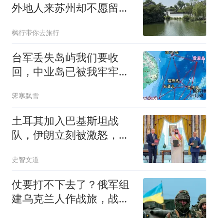
外地人来苏州却不愿留
下？
枫行带你去旅行
台军丢失岛屿我们要收
回，中业岛已被我牢牢掌
控，下一步必将收回
霁寒飘雪
土耳其加入巴基斯坦战
队，伊朗立刻被激怒，有
个后果德黑兰不敢想
史智文道
仗要打不下去了？俄军组
建乌克兰人作战旅，战争
裂缝越来越深！