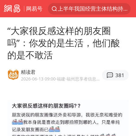
网易号
上半年我国经营主体结构持续优化
杭州机场已取消航班388架次
“大家很反感这样的朋友圈
中国籍豪华游艇富商之子在泰国被杀
吗”：你发的是生活，他们酸
王艺迪无缘横滨赛决赛
的是不敢活
浙江省委书记王浩再调度：该停下的坚决停下来，让社会面静下来
《披荆斩棘2026》阵容官宣
精读君
381
中国第1高楼阻尼器摆动明显
2026-06-13 09:00
·福建
·福州思享者信息科技有限公司
国足U17与阿森纳决赛取消 并列冠军
《龙餐馆》 冲奖
上门女婿出轨女邻居多年被判重婚罪
2025年小学教师减少13.19万