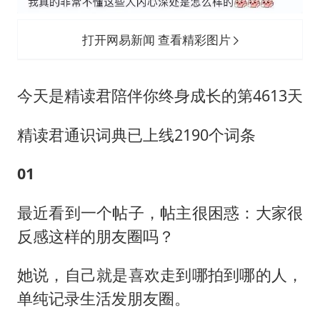
女子发现前夫婚内与第三者育子
以军士兵把枪口对准中国记者
打开网易新闻 查看精彩图片
笔试第一被劝弃考涉事副校长被撤职
构建更高水平的全民健身公共服务体系
今天是精读君陪伴你终身成长的第4613天
萌娃帮爷爷脱玉米 卖力干活超可爱
精读君通识词典已上线2190个词条
灌溉水坝被隔成鱼塘 村民投诉20余年
奋力开创中国式现代化建设新局面
01
最近看到一个帖子，帖主很困惑：大家很
反感这样的朋友圈吗？
她说，自己就是喜欢走到哪拍到哪的人，
单纯记录生活发朋友圈。