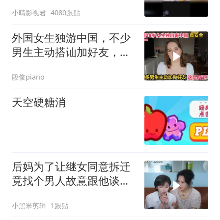
小晴影视君
4080跟贴
外国女生独游中国，不少
男生主动搭讪加好友，结
局出乎很多人意料
段俊piano
天空硬糖消
后妈为了让继女同意拆迁
竟找个男人故意跟他谈恋
爱
小黑米剪辑
1跟贴