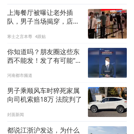
上海餐厅被曝让老外插
队，男子当场揭穿，店员
避而不答，网友炸锅
寒士之言本尊
4跟贴
你知道吗？朋友圈这些东
西不能发！发了有可能“引
火烧身”
河南都市频道
男子乘顺风车时猝死家属
向司机索赔18万 法院判了
封面新闻
都说江浙沪发达，为什么