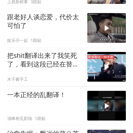
上易新鲜事
3跟贴
跟老好人谈恋爱，代价太
可怕了
娱乐仔一起
1跟贴
把shit翻译出来了我笑死
了，看到这段已经在替腾
哥脚趾抠地了
木子酱手工
一本正经的乱翻译！
顶峰相见剧场
1跟贴