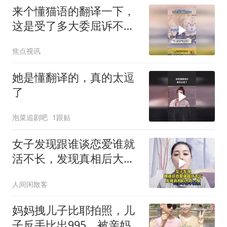
来个懂猫语的翻译一下，
这是受了多大委屈诉不完
的苦！
焦点视讯
她是懂翻译的，真的太逗
了
泡菜追剧吧
1跟贴
女子发现跟谁谈恋爱谁就
活不长，发现真相后大吃
一惊
人间闲散客
妈妈拽儿子比耶拍照，儿
子反手比出995，被亲妈