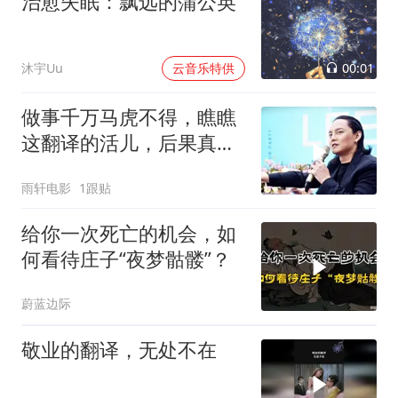
治愈失眠：飘远的蒲公英
00:01
沐宇Uu
云音乐特供
做事千万马虎不得，瞧瞧
这翻译的活儿，后果真的
很严重
雨轩电影
1跟贴
给你一次死亡的机会，如
何看待庄子“夜梦骷髅”？
蔚蓝边际
敬业的翻译，无处不在