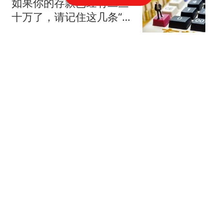
如果你的存款已经有二三
十万了，请记住这几条“保
富法则”
观史搜寻着
果葡糖浆不好？对，但白
砂糖也一样
中国食品报融媒体
握草！湖人也深陷合同违
规疑云？相关爆料令人咋
舌
体育新角度
黑马领跑！联合国或迎来
首位女性秘书长，身世特