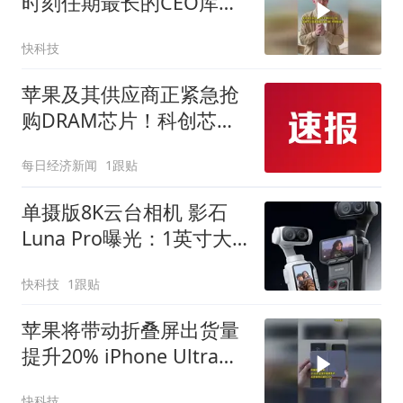
时刻任期最长的CEO库克
月底卸任15年掌舵生涯即
快科技
将画上句点
苹果及其供应商正紧急抢
购DRAM芯片！科创芯片
设计ETF天弘（589070）
每日经济新闻
1跟贴
标的指数盘中大涨近4%，
近30日净流入近12.5亿元
单摄版8K云台相机 影石
Luna Pro曝光：1英寸大
底+徕卡
快科技
1跟贴
苹果将带动折叠屏出货量
提升20% iPhone Ultra备
货量达1000万台
快科技