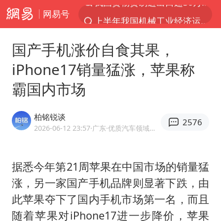
网易号
上半年我国机械工业经济运行稳中有进
佛山通报笔试前13被淘汰后5名进体检
国产手机涨价自食其果，
台风白海豚加强
iPhone17销量猛涨，苹果称
广东雷州通报特教老师招聘违规事件
霸国内市场
国防部回应日本试射“战斧”导弹
“立秋的第一杯奶茶”又爆单了
柏铭锐谈
2576
A股三大股指收涨
2026-06-12 23:57
·广东
·优质汽车领域创作者
泰国校园枪击案死亡人数升至7人
泰国枪击案凶手先杀祖父母后行凶
据悉今年第21周苹果在中国市场的销量猛
涨，另一家国产手机品牌则显著下跌，由
多方回应侯明昊被曝违反交规
此苹果夺下了国内手机市场第一名，而且
宇树科技中一签需缴款7.54万元
随着苹果对iPhone17进一步降价，苹果