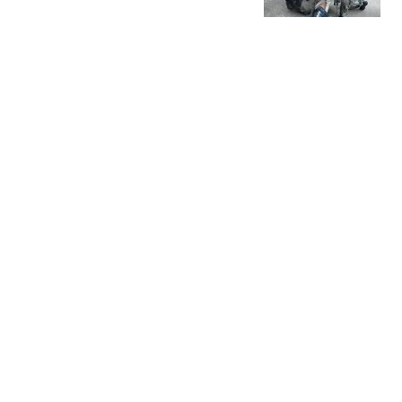
父母
澎湃新闻
俄28枚导弹全部穿透乌防
空网 泽连斯基最新发声
红星新闻
千亿研发订单共振，CRO
板块集体涨停
览富财经网
5000万赔偿金+减少探视
时间！美媒：青梅竹马正
不断伤害生涯巅峰的东契
阿废冷眼观察所
奇
热搜