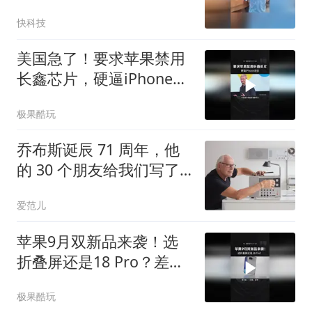
供货要求
快科技
美国急了！要求苹果禁用
长鑫芯片，硬逼iPhone涨
价
极果酷玩
乔布斯诞辰 71 周年，他
的 30 个朋友给我们写了
封信
爱范儿
苹果9月双新品来袭！选
折叠屏还是18 Pro？差距
不止价格
极果酷玩