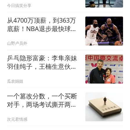
今日搞笑分享
从4700万顶薪，到363万
底薪！NBA退步最快球
星，你确实该退役了
山野卢员外
乒乓隐形富豪：李隼亲妹
羽佳纯子，王楠生意伙
伴，为日乒输送人才
瓜农娟姐
一个篡改分数，一个买断
对手，两场考试撕开两类
公考黑幕
次元君情感