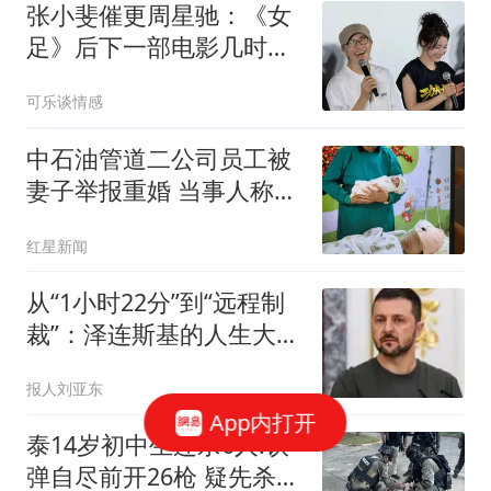
张小斐催更周星驰：《女
足》后下一部电影几时开
拍？星爷的高情商回复绝
可乐谈情感
了
中石油管道二公司员工被
妻子举报重婚 当事人称被
记过
红星新闻
从“1小时22分”到“远程制
裁”：泽连斯基的人生大
戏，编剧都不敢这么写
报人刘亚东
App内打开
泰14岁初中生连杀6人:饮
弹自尽前开26枪 疑先杀祖