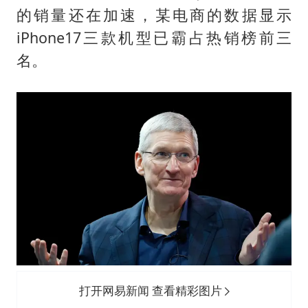
国防部：中国军队坚决反制任何闹海挑衅图谋
的销量还在加速，某电商的数据显示
四川宜宾市高县发生4.9级地震
iPhone17三款机型已霸占热销榜前三
台湾海峡南口北上船舶实施交通管制
名。
“新疆阿勒泰八月能滑雪”不实
向鹏0-3不敌张本智和
江苏发布台风蓝色预警
东方之约 相约未来
打开网易新闻 查看精彩图片