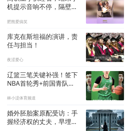
机提示音响不停，隔壁小
姐姐羡慕坏！
肥熊爱搞笑
库克在斯坦福的演讲，责
任与担当！
夜涩爱心
辽篮三笔关键补强！签下
NBA首轮秀+前国青队
长，给付豪2年顶薪
林小湜体育频道
婚外胚胎案原配受访：手
握经济权的丈夫，早埋下
背叛伏笔