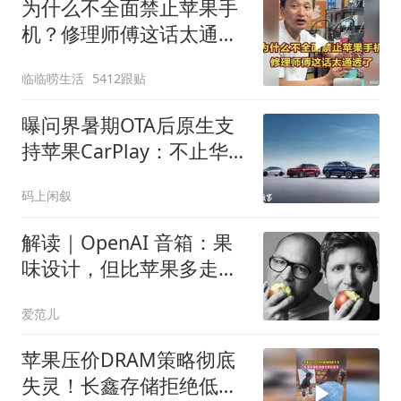
为什么不全面禁止苹果手
机？修理师傅这话太通透
了
临临唠生活
5412跟贴
曝问界暑期OTA后原生支
持苹果CarPlay：不止华
为乾崑智驾ADS 5
码上闲叙
解读｜OpenAI 音箱：果
味设计，但比苹果多走一
步
爱范儿
苹果压价DRAM策略彻底
失灵！长鑫存储拒绝低价