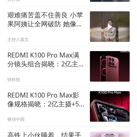
艰难痛苦盖不住善良 小苹
果阿姨让全网破防 她像期
待自己孩子那样 再次期待
主持人嘉文
你回来
REDMI K100 Pro Max满
分镜头组合揭晓：2亿主
摄+5X潜望长焦+50MP超
快科技
广角
REDMI K100 Pro Max影
像规格揭晓：2亿主摄+5X
潜望长焦，这次影像要"拉
驱动中国
满"
高铁上小伙睡着，结果手