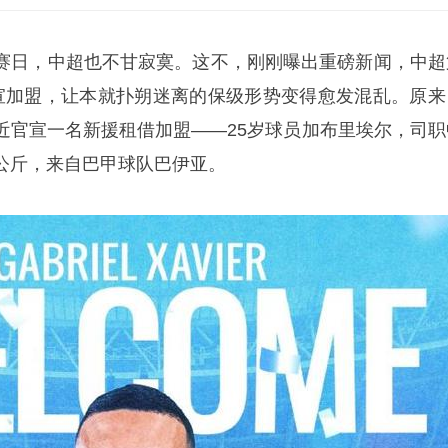
赛日，中超也不甘寂寞。这不，刚刚曝出重磅新闻，中超
宣加盟，让本就扑朔迷离的保级形势变得愈发混乱。原来
近官宣一名新援租借加盟——25岁球员
加布里埃尔
，司职
重公斤，来自巴甲球队巴伊亚。