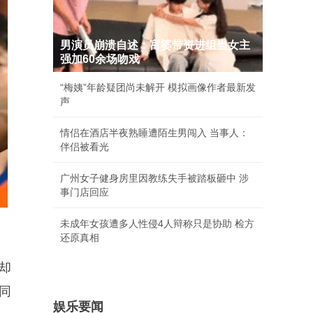
男演员崩溃自述：富婆带资进组当女主
强加60余场吻戏
“梅姨”年龄疑团尚未解开 模拟画像作者最新发
声
情侣在酒店半夜熟睡遭陌生男闯入 当事人：
伴侣被看光
广州女子健身房里因教练失手被踏板砸中 涉
事门店回应
未成年女孩遭多人性侵4人辩称只是协助 检方
还原真相
却
同
娱乐要闻