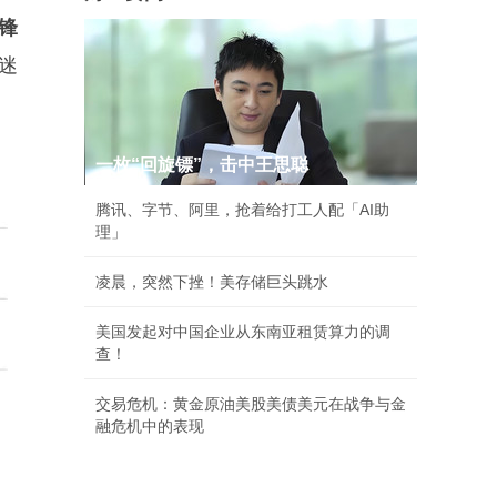
锋
迷
）
一枚“回旋镖”，击中王思聪
腾讯、字节、阿里，抢着给打工人配「AI助
理」
凌晨，突然下挫！美存储巨头跳水
美国发起对中国企业从东南亚租赁算力的调
查！
交易危机：黄金原油美股美债美元在战争与金
融危机中的表现