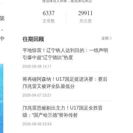
述说体育人和事，纵览体坛风云
6337
29911
第
文章数
关注度
，
中
往期回顾
全部
平地惊雷！辽宁铁人达到目的：一纸声明
引爆中超“辽宁德比”热度
2026-08-08 14:11
将再碰阿森纳！U17国足挺进决赛：赛后
邝兆雷又被评全队最低分
2026-08-07 23:21
邝兆雷恐被剔出主力！U17国足全胜晋
级：“国产哈兰德”替补传射
2026-08-06 22:54