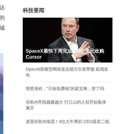
达
科技要闻
的
城
SpaceX最快下周完成600亿美元收购
Cursor
OpenAI新模型网络攻击能力引发警惕 延期发
布
突然涨价，"只收电费钱"的梁文锋，变了吗
谷歌AI帝国越建越大 打江山的人却开始集体
离开
凌晨谷歌AI地震！4位大牛离职 CEO退居二线