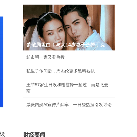
萧敬腾坦白！与大14岁妻子选择丁克
邹市明一家又登热搜！
私生子传闻后，周杰伦更多黑料被扒
王菲57岁生日没和谢霆锋一起过，而是飞云
南
戚薇内娱AI宣传片翻车，一日登热搜引发讨论
级
财经要闻