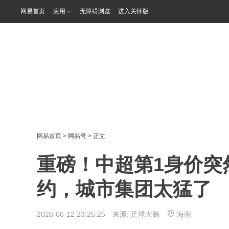
网易首页
应用
无障碍浏览
进入关怀版
网易首页
>
网易号
> 正文
重磅！中超第1身价突
约，城市集团太猛了
2026-06-12 23:25:25 来源:
足球大腕
海南