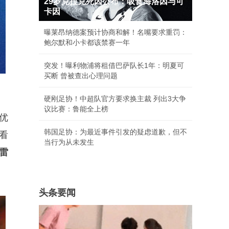
29岁克拉克死因公布：吸食海洛因与可
卡因
曝莱昂纳德案预计协商和解！名嘴要求重罚：
鲍尔默和小卡都该禁赛一年
突发！曝利物浦将租借巴萨队长1年：明夏可
买断 曾被查出心理问题
硬刚足协！中超队官方要求换主裁 列出3大争
议比赛：鲁能全上榜
优
韩国足协：为最近事件引发的疑虑道歉，但不
看
当行为从未发生
雷
头条要闻