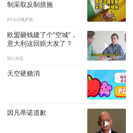
制采取反制措施
RT今日俄罗斯
欧盟砸钱建了个“空城”，
意大利这回赔大发了？
悦心知足
天空硬糖消
因凡蒂诺道歉