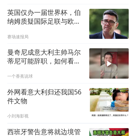
英国仅办一届世界杯，伯
纳姆质疑国际足联与欧足
联偏见
赛场速报局
曼奇尼成意大利主帅马尔
蒂尼可能辞职，如何看待
选帅背后的宫斗？
一个香蕉说球
外网看意大利归还我国56
件文物
小刘海影视
西班牙警告意将就边境管