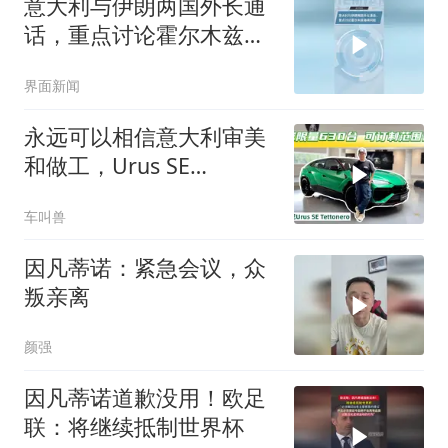
意大利与伊朗两国外长通
话，重点讨论霍尔木兹海
峡问题
界面新闻
永远可以相信意大利审美
和做工，Urus SE
Tettonero实车细节解析
车叫兽
因凡蒂诺：紧急会议，众
叛亲离
颜强
因凡蒂诺道歉没用！欧足
联：将继续抵制世界杯