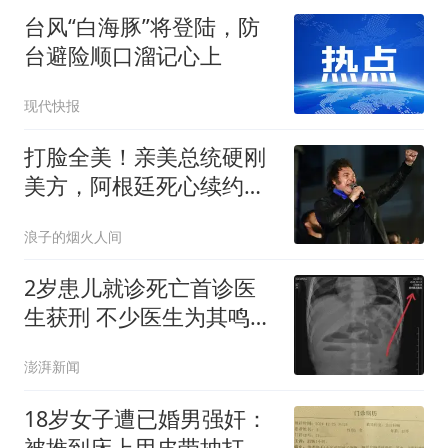
台风“白海豚”将登陆，防
台避险顺口溜记心上
现代快报
打脸全美！亲美总统硬刚
美方，阿根廷死心续约中
国5年，现实太清醒
浪子的烟火人间
2岁患儿就诊死亡首诊医
生获刑 不少医生为其鸣不
平
澎湃新闻
18岁女子遭已婚男强奸：
被推到床上用皮带抽打后