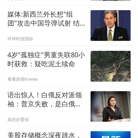
媒体:新西兰外长想"组
团"攻击中国导弹试射 结
果被打脸
环球时报国际
4岁"孤独症"男童失联80小
时获救：疑吃泥土续命
看看新闻Knews
语出惊人！白俄反对派领
袖：普京失败，是白俄重
获自由的前提
真的好爱你
美股存储概念深夜跳水，