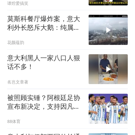
谭焢爱搞笑
莫斯科餐厅爆炸案，意大
利外长怒斥大鹅：纯属弥
天大谎
花颜蕴韵
意大利黑人一家八口人狠
话不多！
名岂文章著
被照顾实锤？阿根廷足协
宣布新决定，支持因凡蒂
诺，惹争议
88体育