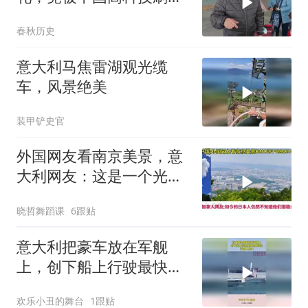
三观，直呼难怪女儿要嫁
春秋历史
中国
意大利马焦雷湖观光缆
车，风景绝美
装甲铲史官
外国网友看南京美景，意
大利网友：这是一个光明
的城市
晓哲舞蹈课
6跟贴
意大利把豪车放在军舰
上，创下船上行驶最快世
界纪录，艺高人胆大
欢乐小丑的舞台
1跟贴