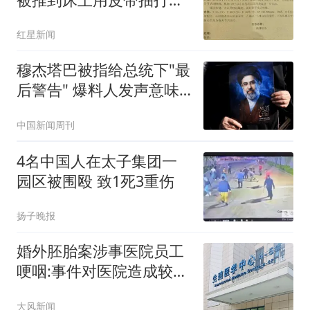
强奸
红星新闻
穆杰塔巴被指给总统下"最
后警告" 爆料人发声意味
深长
中国新闻周刊
4名中国人在太子集团一
园区被围殴 致1死3重伤
扬子晚报
婚外胚胎案涉事医院员工
哽咽:事件对医院造成较大
冲击
大风新闻