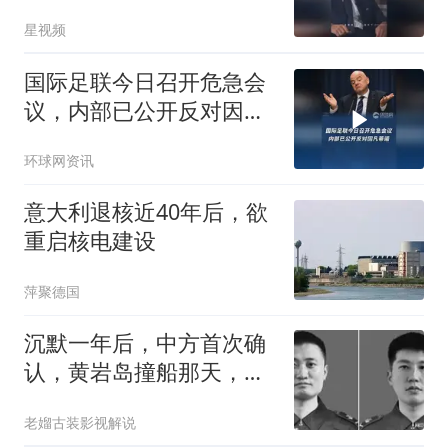
星视频
国际足联今日召开危急会
议，内部已公开反对因凡
蒂诺
环球网资讯
意大利退核近40年后，欲
重启核电建设
萍聚德国
沉默一年后，中方首次确
认，黄岩岛撞船那天，有
两位英雄壮烈牺牲
老媹古装影视解说