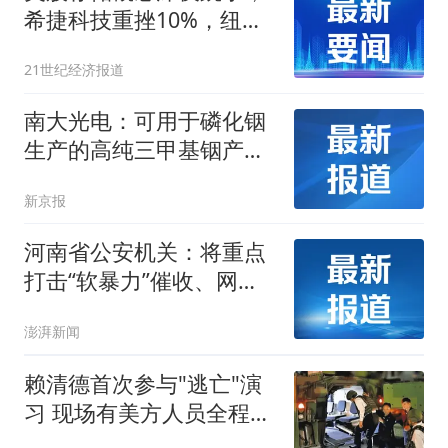
希捷科技重挫10%，纽约
黄金站上4400美元
21世纪经济报道
南大光电：可用于磷化铟
生产的高纯三甲基铟产能
目前约为2吨/年
新京报
河南省公安机关：将重点
打击“软暴力”催收、网暴
等十类新型黑恶犯罪
澎湃新闻
赖清德首次参与"逃亡"演
习 现场有美方人员全程观
察