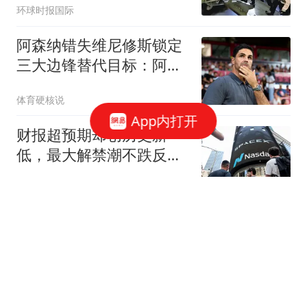
环球时报国际
阿森纳错失维尼修斯锁定
三大边锋替代目标：阿尔
瓦雷斯、巴尔科拉在列
体育硬核说
App内打开
财报超预期却创历史新
低，最大解禁潮不跌反涨
18%，SpaceX本周逆转收
薛定谔的BUG
官
海信墨水屏手机A10搭载
高通4nm、元太T2000双
芯片：翻页更快、残影更
快科技
少