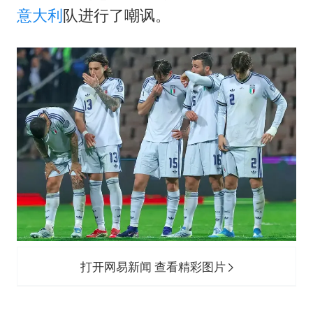
我国外贸延续良好增长态势
意大利
队进行了嘲讽。
“新疆阿勒泰八月能滑雪”不实
日本试射“战斧”导弹，国防部回应
夯实基础开新局
打开网易新闻 查看精彩图片