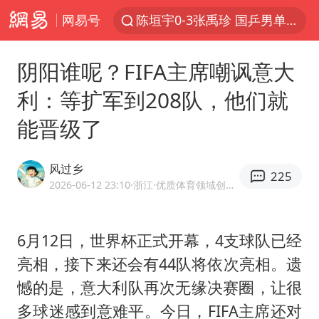
网易号
陈垣宇0-3张禹珍 国乒男单全军覆没
中巨芯：上半年归母净利润1405.77万元
阴阳谁呢？FIFA主席嘲讽意大
四川宜宾市高县4.9级地震致1人死亡
利：等扩军到208队，他们就
中国女篮70-67险胜尼日利亚女篮
能晋级了
名创优品回应女子吐槽内裤质量差
胜宏科技：股票交易异常波动
风过乡
225
秋天的第一杯奶茶到底有多火
2026-06-12 23:10
·浙江
·优质体育领域创作者
国防部：中国军队坚决反制任何闹海挑衅图谋
百花奖开幕式
6月12日，世界杯正式开幕，4支球队已经
亮相，接下来还会有44队将依次亮相。遗
东航：国内客票提前14天免费退改
憾的是，
意大利
队再次无缘决赛圈，让很
38岁演员求职万岁山NPC成功
多球迷感到意难平。今日，FIFA主席还对