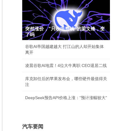
突然涨价，"只收电费钱"的梁文锋，变
了吗
谷歌AI帝国越建越大 打江山的人却开始集体
离开
凌晨谷歌AI地震！4位大牛离职 CEO退居二线
库克卸任后的苹果发布会，哪些硬件最值得关
注
DeepSeek预告API价格上涨：“预计涨幅较大”
汽车要闻