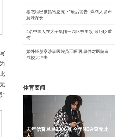
穆杰塔巴被指给总统下"最后警告" 爆料人发声
意味深长
4名中国人在太子集团一园区被围殴 致1死3重
伤
婚外胚胎案涉事医院员工哽咽:事件对医院造
写
成较大冲击
变为
此
无
体育要闻
”
去年信誓旦旦3000万 今年NBA查无此
人