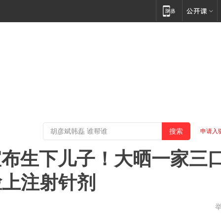
申请入
宣布生下儿子！大晒一家三
脸上注射针剂