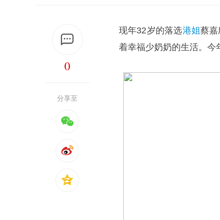
现年32岁的落选
港姐
蔡嘉
着幸福少奶奶的生活。今
0
分享至