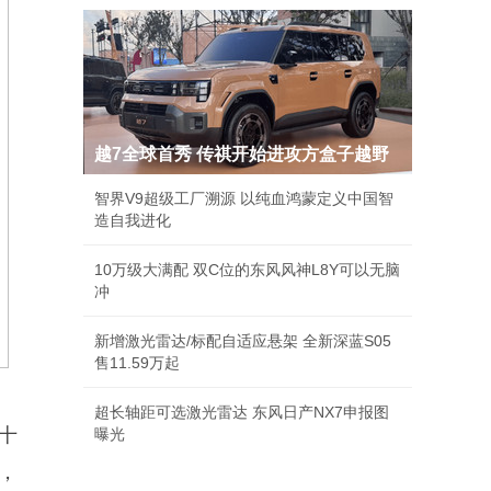
越7全球首秀 传祺开始进攻方盒子越野
智界V9超级工厂溯源 以纯血鸿蒙定义中国智
造自我进化
10万级大满配 双C位的东风风神L8Y可以无脑
冲
新增激光雷达/标配自适应悬架 全新深蓝S05
售11.59万起
超长轴距可选激光雷达 东风日产NX7申报图
十
曝光
，