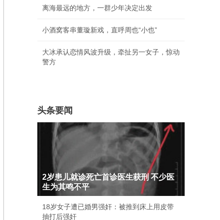
离海最远的地方，一群少年决定出发
小酒窝客串董璇新戏，直呼周也“小也”
大冰承认恋情风波升级，牵扯另一女子，惊动
警方
头条要闻
2岁患儿就诊死亡首诊医生获刑 不少医
生为其鸣不平
18岁女子遭已婚男强奸：被推到床上用皮带
抽打后强奸