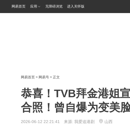
网易首页
应用
无障碍浏览
进入关怀版
网易首页
>
网易号
> 正文
恭喜！TVB拜金港姐
合照！曾自爆为变美
2026-06-12 22:21:41 来源:
我爱追港剧
山西