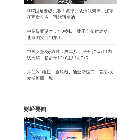
U17国足晋级决赛！点球决战淘汰河床，江宇
涵两次扑点，再战阿森纳
中超惨案诞生：4-0横扫，张玉宁传射建功，
北京国安升到第3
中国女篮3分险胜世界第八，张子宇24+11内
线无解，杨舒予12+6王思雨7+5
拜仁2-1维拉，金玟哉、迪亚斯破门，若昂-戈
麦斯扳回一城
财经要闻