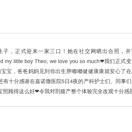
生子，正式迎来一家三口！她在社交网晒出合照，并
ld my little boy Theo, we love you so much❤我们正式
磅的宝宝，爸爸妈妈见到你出生胖嘟嘟健健康康就安心了在
还有十分感谢在嘉诺撒医院5日4夜的产科护士们、同事们
宝照顾得这么好❤令我对剖腹产整个体验完全改观十分感恩