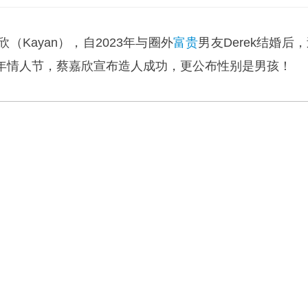
欣（Kayan），自2023年与圈外
富贵
男友Derek结婚后
年情人节，蔡嘉欣宣布造人成功，更公布性别是男孩！