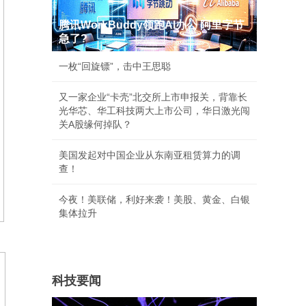
腾讯WorkBuddy领跑AI办公 阿里字节
急了?
一枚“回旋镖”，击中王思聪
又一家企业“卡壳”北交所上市申报关，背靠长
光华芯、华工科技两大上市公司，华日激光闯
关A股缘何掉队？
美国发起对中国企业从东南亚租赁算力的调
查！
今夜！美联储，利好来袭！美股、黄金、白银
集体拉升
科技要闻