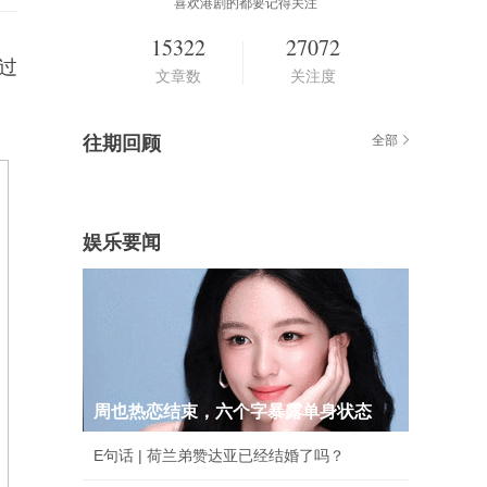
喜欢港剧的都要记得关注
15322
27072
，过
文章数
关注度
往期回顾
全部
娱乐要闻
周也热恋结束，六个字暴露单身状态
E句话 | 荷兰弟赞达亚已经结婚了吗？