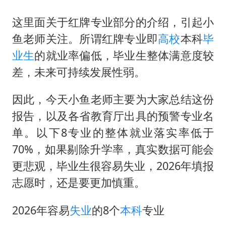
台风灿鸿未来对中国无影响
河南某医院2.33亿工程串标案细节披露
这里面关于红牌专业部分的介绍，引起小
鱼老师关注。所谓红牌专业即
高校
本科
毕
立秋的仪式感
业生
的就业率偏低，毕业生整体满意度较
朱雨玲晋级WTT横滨冠军赛女单八强
差，未来可持续发展性弱。
“中国蔬菜之乡”最高温达41.8℃
东方之约 相约未来
因此，今天小鱼老师主要为大家总结这份
报告，以及各省教育厅出具的预警专业名
单。以下8专业的整体就业落实率低于
70%，如果剔除升学率，真实数据可能会
更悲观，毕业生很容易失业，2026年填报
志愿时，还是要更加慎重。
2026年容易
失业
的8个
本科
专业