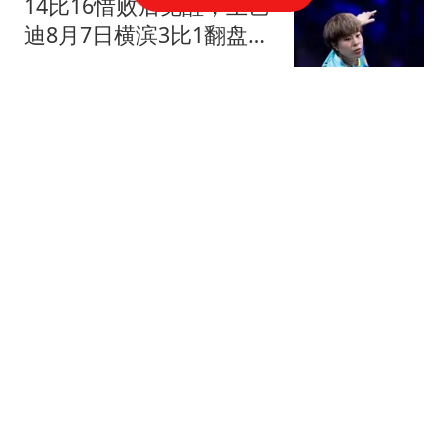
14比16惜败后觉醒，王艺
迪8月7日横滨3比1翻盘郑
怡静
领悟看世界
片酬不少拿，却演啥毁
啥！这几位被资本强捧
的“戏混子”该醒醒了
娱说瑜悦
洗脚妹和男客人偷偷开房
发生关系 不采取任何安全
措施
汉史趣闻
全球六大海域卷入战火 专
家：伊朗和乌战场或正"连