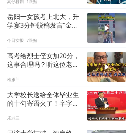
嵩仔聊剧
1跟贴
岳阳一女孩考上北大，升
学宴3分钟脱稿发言“金
句”频出，考完还回村支教
今日女报
7跟贴
高考给烈士侄女加20分，
这事合理吗？听这位老师
说完，我沉默了
检雁兰
大学校长送给全体毕业生
的十句寄语火了！字字恳
切，句句箴言
乐老三