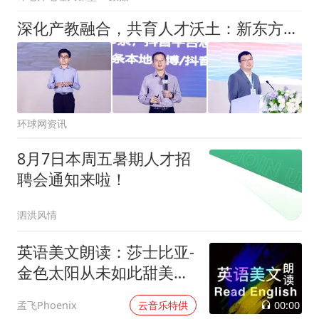
深化产教融合，共育人才沃土：新东方第四届校企联盟合作大会启幕
环球网资讯
8月7日本周五暑期人才招
聘会通知来啦！
泗洪风情
英语美文朗读：莎士比亚-
金色太阳从未如此甜美吻
过
00:00
孟飞Phoenix
云音乐特供