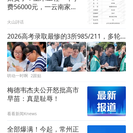
费56000元，一云南家长
发帖哭诉，录取即放弃了
火山詩话
2026高考录取最惨的3所985/211，多轮征集都无人投档！你敢信？
哄动一时啊
2跟贴
梅德韦杰夫公开怒批高市
早苗：真是耻辱！
看看新闻Knews
全部爆满！今起，常州正