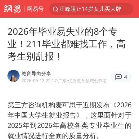
网易号
汪峰阻止14岁女儿买大牌
“立秋的第一杯奶茶”又爆单了
2026年毕业易失业的8个专
四川宜宾市高县发生4.9级地震
业！211毕业都难找工作，高
王力宏演唱会黄牛带观众藏匿被查获
考生别乱报！
泰国校园枪击案死亡人数升至7人
佛山通报笔试前13被淘汰后5名进体检
教育导向分享
4
陕西省委书记赶赴柞水县杏坪镇
2026-06-12 22:17
·广东
·优质教育领域创作者
女孩摆摊卖菌子时收到北大通知书
公司“上四休三”但要降薪1000元
第三方咨询机构麦可思于近期发布《2026
年中国大学生就业报告》，这里面针对于
改名后的“青海拉面”店
2025年到2026年高校各类专业毕业生的
广岛核爆81周年央视播《奥本海默》
就业情况进行全面的质量分析。