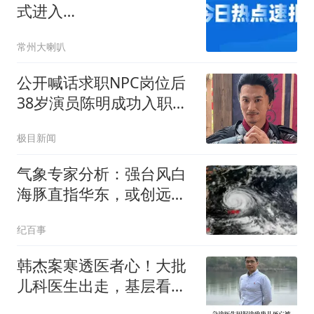
式进入…
常州大喇叭
公开喊话求职NPC岗位后
38岁演员陈明成功入职万
岁山
极目新闻
气象专家分析：强台风白
海豚直指华东，或创远洋
登陆新纪录
纪百事
韩杰案寒透医者心！大批
儿科医生出走，基层看病
难已成定局