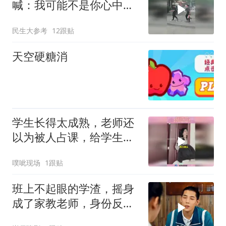
喊：我可能不是你心中最
好的学生，但你永远是我
民生大参考
12跟贴
心中最好的老师
天空硬糖消
学生长得太成熟，老师还
以为被人占课，给学生折
磨成啥样了！
噗呲现场
1跟贴
班上不起眼的学渣，摇身
成了家教老师，身份反转
太精彩