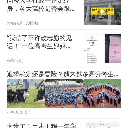
同济大学打破一评定终
身，各大高校是否会跟进
呢？
大秦论道
33跟贴
“我信了不许改志愿的鬼
话！”一位高考生妈妈
被“公办保录”设局
齐鲁壹点
追求稳定还是冒险？越来越多高分考生放弃985选警校，背后真相揭晓
小鱼儿会飞了
太贵了！土木工程一年学