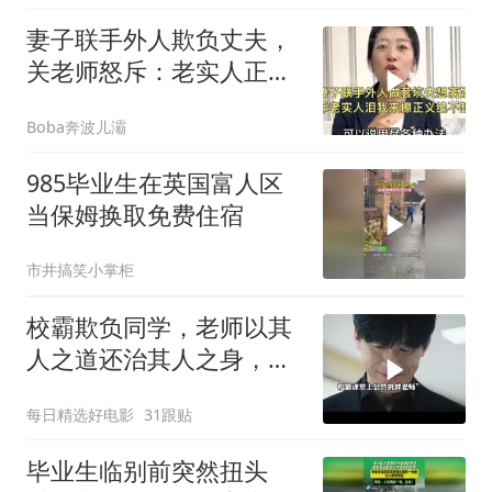
妻子联手外人欺负丈夫，
关老师怒斥：老实人正义
绝不缺席！
Boba奔波儿灞
985毕业生在英国富人区
当保姆换取免费住宿
市井搞笑小掌柜
校霸欺负同学，老师以其
人之道还治其人之身，结
局太解气了
每日精选好电影
31跟贴
毕业生临别前突然扭头