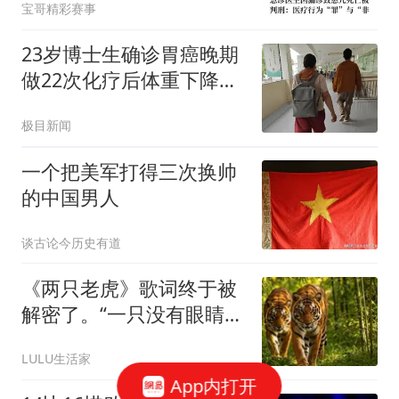
宝哥精彩赛事
23岁博士生确诊胃癌晚期
做22次化疗后体重下降了
40斤
极目新闻
一个把美军打得三次换帅
的中国男人
谈古论今历史有道
《两只老虎》歌词终于被
解密了。“一只没有眼睛，
一只没有尾巴”竟然是这个
LULU生活家
意思，网友：我误解了一
App内打开
辈子