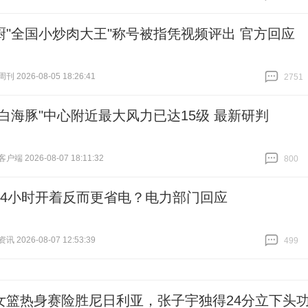
跟贴
17116
厨"全国小炒肉大王"称号被指凭视频评出 官方回应
 2026-08-05 18:26:41
2751
跟贴
2751
"白海豚"中心附近最大风力已达15级 最新研判
端 2026-08-07 18:11:32
800
跟贴
800
24小时开着反而更省电？电力部门回应
 2026-08-07 12:53:39
499
跟贴
499
女篮热身赛险胜尼日利亚，张子宇独得24分立下头