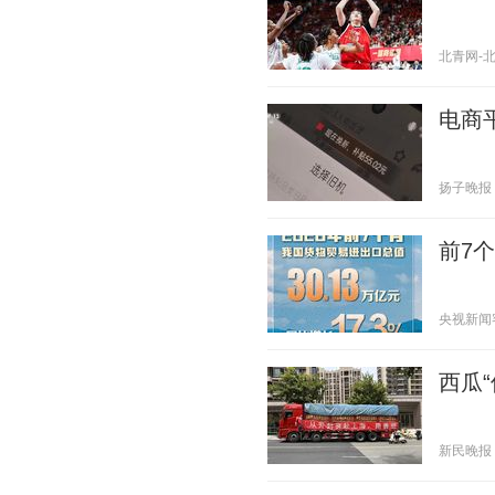
北青网-北京
电商
扬子晚报 20
前7
央视新闻客户
西瓜“
新民晚报 20