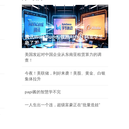
腾讯WorkBuddy领跑AI办公 阿里字节
急了?
美国发起对中国企业从东南亚租赁算力的调
查！
今夜！美联储，利好来袭！美股、黄金、白银
集体拉升
papi酱的智慧学不完
一人生出一个连，超级富豪正在“批量造娃”
店