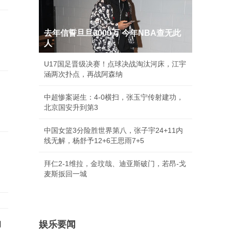
去年信誓旦旦3000万 今年NBA查无此
人
U17国足晋级决赛！点球决战淘汰河床，江宇
涵两次扑点，再战阿森纳
中超惨案诞生：4-0横扫，张玉宁传射建功，
北京国安升到第3
中国女篮3分险胜世界第八，张子宇24+11内
线无解，杨舒予12+6王思雨7+5
拜仁2-1维拉，金玟哉、迪亚斯破门，若昂-戈
麦斯扳回一城
功
娱乐要闻