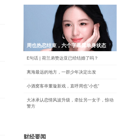
周也热恋结束，六个字暴露单身状态
E句话 | 荷兰弟赞达亚已经结婚了吗？
离海最远的地方，一群少年决定出发
小酒窝客串董璇新戏，直呼周也“小也”
大冰承认恋情风波升级，牵扯另一女子，惊动
警方
财经要闻