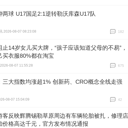
两球 U17国足2:1逆转勒沃库森U17队
026-08-07 08:23:08
182
跟贴
182
阻止14岁女儿买大牌，“孩子应该知道父母的不易”，
己买衣服80%都在淘宝
26-08-07 11:55:28
675
跟贴
675
：三大指数均涨超1% 创新药、CRO概念全线走强
6-08-07 15:04:09
42
跟贴
42
游客反映辉腾锡勒草原周边有车辆轮胎被扎，修理
胎价格高达千元，官方发布情况通报