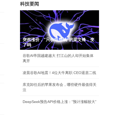
科技要闻
突然涨价，"只收电费钱"的梁文锋，变
了吗
，
谷歌AI帝国越建越大 打江山的人却开始集体
离开
凌晨谷歌AI地震！4位大牛离职 CEO退居二线
库克卸任后的苹果发布会，哪些硬件最值得关
注
DeepSeek预告API价格上涨：“预计涨幅较大”