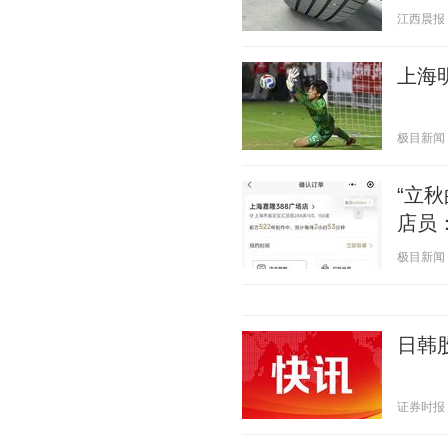
江西晨报 20
上海
极目新闻 20
“立
店员
极目新闻 20
日韩
证券时报 20