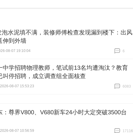
发泡水泥填不满，装修师傅检查发现漏到楼下：出风
延伸到外墙
6-08-07 19:10:04
6
跟贴
6
一中学招聘物理教师，笔试前13名均遭淘汰？教育
已叫停招聘，成立调查组全面核查
26-08-07 15:53:23
6083
跟贴
6083
：尊界V800、V680新车24小时大定突破3500台
26-08-07 10:56:59
17116