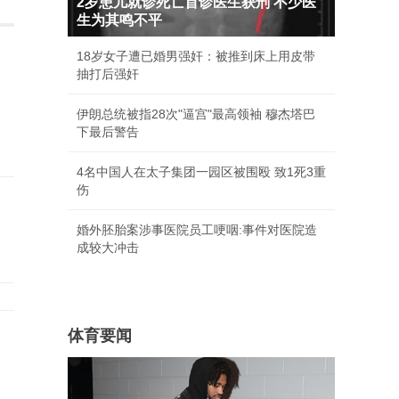
2岁患儿就诊死亡首诊医生获刑 不少医
生为其鸣不平
18岁女子遭已婚男强奸：被推到床上用皮带
抽打后强奸
伊朗总统被指28次"逼宫"最高领袖 穆杰塔巴
下最后警告
4名中国人在太子集团一园区被围殴 致1死3重
伤
婚外胚胎案涉事医院员工哽咽:事件对医院造
成较大冲击
体育要闻