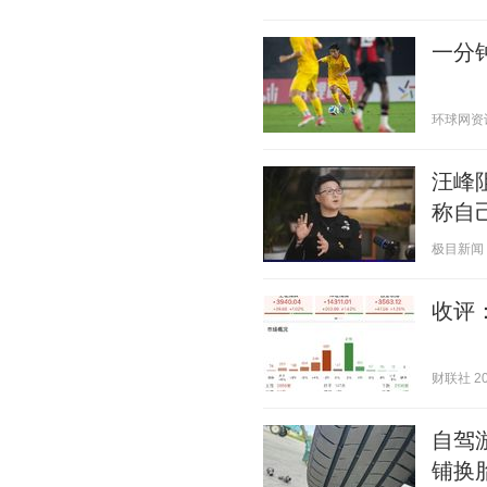
一分钟
环球网资讯 2
汪峰
称自
极目新闻 20
收评
财联社 202
自驾
铺换