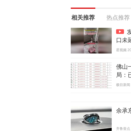
相关推荐
热点推荐
口未
星视频 202
佛山
局：
极目新闻 20
余承东
齐鲁壹点 20